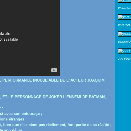
VALERIE 
VAN RUY
DOMINI
J.P. FUL
NE PERFORMANCE INOUBLIABLE DE L"ACTEUR JOAQUIM
, ET LE PERSONNAGE DE
JOKER L'ENNEMI DE BATMAN,
 :
act avec son entourage ;
ions étranges ;
 bien que n'existant pas réellement, font partie de sa réalité ;
e son délire ;