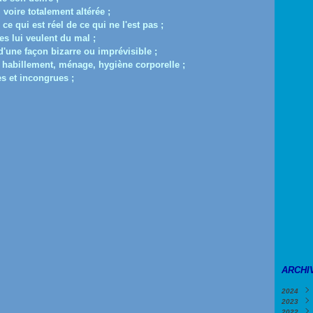
 voire totalement altérée ;
ce qui est réel de ce qui ne l'est pas ;
es lui veulent du mal ;
d'une façon bizarre ou imprévisible ;
habillement, ménage, hygiène corporelle ;
s et incongrues ;
ARCHI
2024
2023
Févri
2022
Janv
Déce