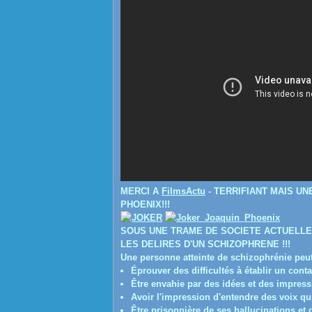
MERCI A
FilmsActu
- TERRIFIANT MAIS U
PHOENIX!!!
SOUS UNE TRAME DE SOCIETE ACTUELLE
LES DELIRES D'UN SCHIZOPHRENE !!!
Une personne atteinte de schizophrénie peut
Éprouver des difficultés à établir un cont
Être envahie par des idées et des impress
Avoir l'impression d'entendre des voix qui,
Être prisonnière de ses hallucinations et d