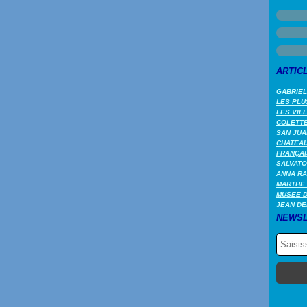
ARTIC
GABRIEL
LES PLU
LES VIL
COLETTE 
SAN JUA
CHATEAU
FRANÇAI
SALVATO
ANNA RA
MARTHE 
MUSEE 
JEAN DE
NEWSL