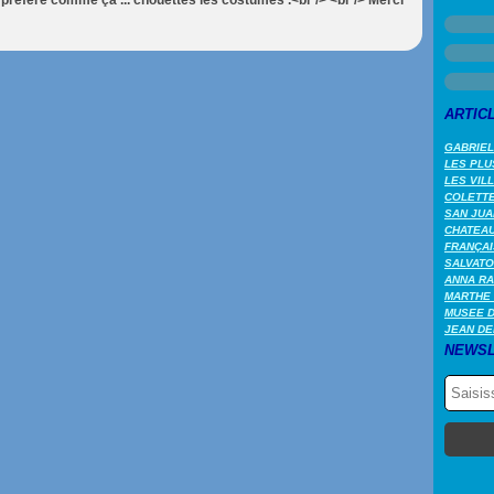
e préfère comme ça ... chouettes les costumes .<br /> <br /> Merci
ARTIC
GABRIEL
LES PLU
LES VIL
COLETTE 
SAN JUA
CHATEAU
FRANÇAI
SALVATO
ANNA RA
MARTHE 
MUSEE 
JEAN DE
NEWSL