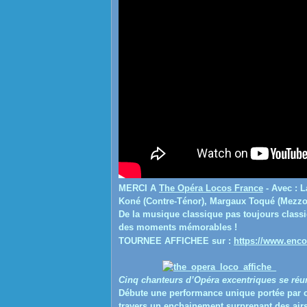
MERCI A
The Opéra Locos France
-
Avec : L
Koné (Contre-Ténor), Margaux Toqué (Mezzo 
De la musique classique pas toujours classi
des moments mémorables !
TOURNEE AFFICHEE sur :
https://www.enco
Cinq chanteurs d’Opéra excentriques se réun
Débute une performance unique portée par ce
travers un enchainement surprenant des airs l