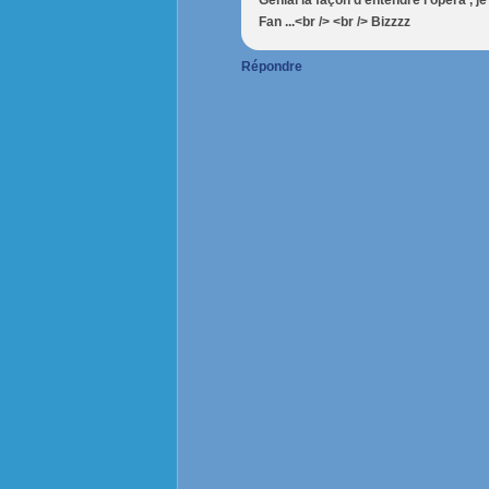
Génial la façon d'entendre l'opéra , j
Fan ...<br /> <br /> Bizzzz
Répondre