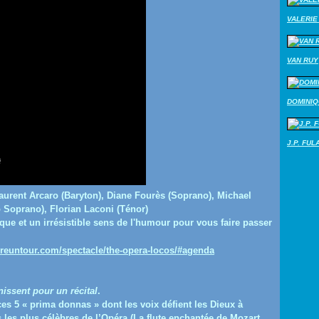
VALERIE 
VAN RUY
DOMINI
J.P. FUL
aurent Arcaro (Baryton), Diane Fourès (Soprano), Michael
Soprano), Florian Laconi (Ténor)
que et un irrésistible sens de l'humour pour vous faire passer
reuntour.com/spectacle/the-opera-locos/#agenda
issent pour un récital
.
s 5 « prima donnas » dont les voix défient les Dieux à
es plus célèbres de l’Opéra (La flute enchantée de Mozart,