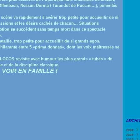
Offenbach, Nessun Dorma / Turandot de Puccini…), pimentés
 scène va rapidement s’avérer trop petite pour accueillir de si
assions et les désirs cachés de chacun… Situations
́motion se succèdent sans temps mort dans ce spectacle
.
ille, trop petite pour accueillir de si grands egos.
 hilarante entre 5 «prima donnas», dont les voix maîtresses se
 LOCOS revisite avec humour les plus grands « tubes » de
e et de la discipline classique.
VOIR EN FAMILLE !
ARCHI
2024
2023
Févri
2022
Janv
Déce