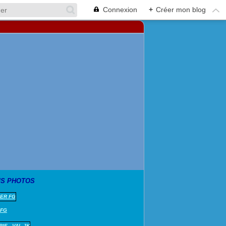
Connexion
+
Créer mon blog
S PHOTOS
 FG