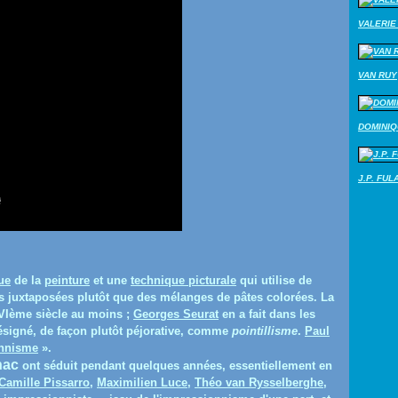
VALERIE 
VAN RUY
DOMINI
J.P. FUL
ue
de la
peinture
et une
technique picturale
qui utilise de
s juxtaposées plutôt que des mélanges de pâtes colorées. La
XVIème siècle au moins ;
Georges Seurat
en a fait dans les
ésigné, de façon plutôt péjorative, comme
pointillisme
.
Paul
onnisme
».
nac
ont séduit pendant quelques années, essentiellement en
Camille Pissarro
,
Maximilien Luce
,
Théo van Rysselberghe
,