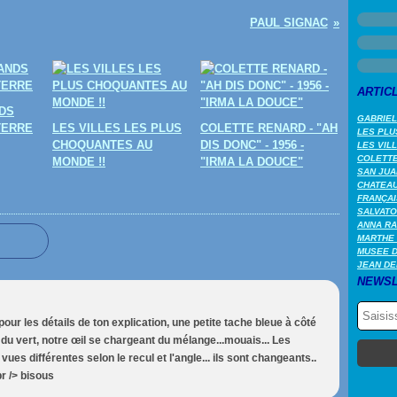
PAUL SIGNAC
ARTIC
DS
GABRIEL
TERRE
LES VILLES LES PLUS
COLETTE RENARD - "AH
LES PLU
CHOQUANTES AU
DIS DONC" - 1956 -
LES VIL
COLETTE 
MONDE !!
"IRMA LA DOUCE"
SAN JUA
CHATEAU
FRANÇAI
SALVATO
ANNA RA
MARTHE 
MUSEE 
JEAN DE
NEWSL
our les détails de ton explication, une petite tache bleue à côté
du vert, notre œil se chargeant du mélange...mouais... Les
ues différentes selon le recul et l'angle... ils sont changeants..
br /> bisous