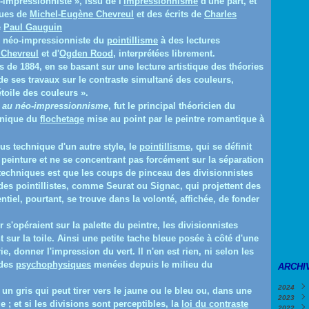
-impressionniste », issu de l'
impressionnisme
d'une part, et
ques de
Michel-Eugène Chevreul
et des écrits de
Charles
e
Paul Gauguin
ue néo-impressionniste du
pointillisme
à des lectures
 Chevreul
et d'
Ogden Rood
, interprétées librement.
 de 1884, en se basant sur une lecture artistique des théories
de ses travaux sur le contraste simultané des couleurs,
toile des couleurs ».
au néo-impressionnisme
, fut le principal théoricien du
chnique du
flochetage
mise au point par le peintre romantique à
us technique d'un autre style, le
pointillisme
, qui se définit
e peinture et ne se concentrant pas forcément sur la séparation
 techniques est que les coups de pinceau des divisionnistes
 des pointillistes, comme
Seurat ou Signac,
qui projettent des
entiel, pourtant, se trouve dans la volonté, affichée, de fonder
s'opéraient sur la palette du peintre, les divisionnistes
sur la toile. Ainsi une petite tache bleue posée à côté d'une
ie, donner l'impression du vert. Il n'en est rien, ni selon les
udes
psychophysiques
menées depuis le milieu du
ARCHI
2024
 un gris qui peut tirer vers le jaune ou le bleu ou, dans une
2023
Févri
 ; et si les divisions sont perceptibles, la
loi du contraste
2022
Janv
Déce