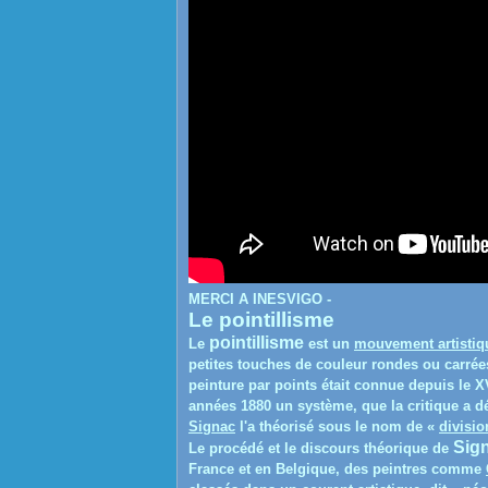
MERCI A INESVIGO -
Le pointillisme
pointillisme
Le
est un
mouvement artistiq
petites touches de couleur rondes ou carrée
peinture par points était connue depuis le 
années 1880 un système, que la critique a d
Signac
l'a théorisé sous le nom de «
divisi
Sig
Le procédé et le discours théorique de
France et en Belgique, des peintres comme