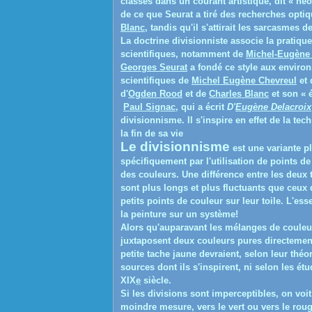
classés dans un courant artistique, dit « néo
de ce que Seurat a tiré des recherches opti
Blanc
, tandis qu'il s'attirait les sarcasmes d
La doctrine divisionniste associe la pratiq
scientifiques, notamment de
Michel-Eugène
Georges Seurat
a fondé ce style aux environs
scientifiques de
Michel Eugène Chevreul
et 
d'
Ogden Rood
et de
Charles Blanc
et son « é
Paul Signac
, qui a écrit
D'
Eugène Delacroix
divisionnisme. Il s'inspire en effet de la te
la fin de sa vie
Le divisionnisme
est une variante pl
spécifiquement par l'utilisation de points d
des couleurs. Une différence entre les deux
sont plus longs et plus fluctuants que ceux
petits points de couleur sur leur toile. L'ess
la peinture sur un système!
Alors qu'auparavant les mélanges de couleur 
juxtaposent deux couleurs pures directement 
petite tache jaune devraient, selon leur théor
sources dont ils s'inspirent, ni selon les ét
XIX
e
siècle.
Si les divisions sont imperceptibles, on voit
moindre mesure, vers le vert ou vers le rouge