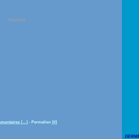
Publicité
mentaires [
…
]
- Permalien [
#
]
DERNI