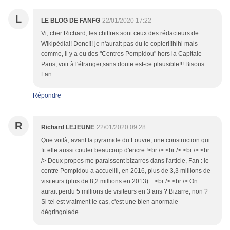
L
LE BLOG DE FANFG
22/01/2020 17:22
Vi, cher Richard, les chiffres sont ceux des rédacteurs de
Wikipédia!! Donc!!! je n'aurait pas du le copier!!!hihi mais
comme, il y a eu des "Centres Pompidou" hors la Capitale
Paris, voir à l'étranger,sans doute est-ce plausible!!! Bisous
Fan
Répondre
R
Richard LEJEUNE
22/01/2020 09:28
Que voilà, avant la pyramide du Louvre, une construction qui
fit elle aussi couler beaucoup d'encre !<br /> <br /> <br /> <br
/> Deux propos me paraissent bizarres dans l'article, Fan : le
centre Pompidou a accueilli, en 2016, plus de 3,3 millions de
visiteurs (plus de 8,2 millions en 2013) ...<br /> <br /> On
aurait perdu 5 millions de visiteurs en 3 ans ? Bizarre, non ?
Si tel est vraiment le cas, c'est une bien anormale
dégringolade.