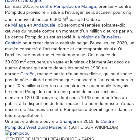
Havre
et
Aubagne
.
En mars 2015, le
centre Pompidou de Malaga
, premier « centre
Pompidou provisoire » situé à l'étranger, sera accueilli pour cinq
2
ans renouvelables sur 6 300
m
par « El Cubo »
de
Málaga
en
Andalousie
, où seront présentées soixante-dix
œuvres du musée contre un montant d'un million d'euros par an.
Le centre Pompidou s’est associé à la
région de Bruxelles-
Capitale
pour créer dans la capitale belge, Bruxelles, en 2020, un
musée consacré à l’art moderne et contemporain ainsi qu'à
l'architecture moderne et contemporaine. Cet espace de
2
30 000
m
occupera un vaste et lumineux bâtiment Art déco de
quatre étages qui abrite depuis les années 1930 un
garage
Citroën
, racheté par la région bruxelloise, qui ne dispose
pas de pôle culturel emblématique consacré à l'art contemporain,
pour 20,5 millions d'euros au constructeur automobile français.
Le centre Pompidou mettra une partie de ses collections
d'environ 120 000 œuvres, dont seuls 10 % sont montrées au
public, à la disposition du futur musée. Le nom du musée n'a pas
encore été fixé mais « centre Pompidou » devrait figurer dans la
future appellation!!.
Une autre antenne ouvre à
Shangai
en 2019, le
Centre
Pompidou West Bund Museum
. (SUITE SUR WIKIPEDIA)
CENTRE POMPIDOU BEAUBOURD - PARIS