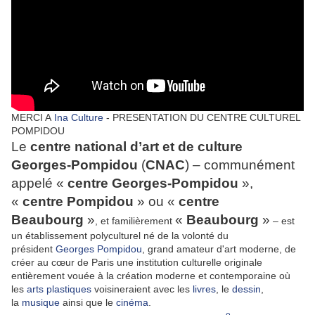
MERCI A
Ina Culture
- PRESENTATION DU CENTRE CULTUREL
POMPIDOU
Le
centre national d’art et de culture
Georges-Pompidou
(
CNAC
) – communément
appelé «
centre Georges-Pompidou
»,
«
centre Pompidou
» ou «
centre
Beaubourg
»
«
Beaubourg
»
, et familièrement
– est
un établissement polyculturel né de la volonté du
président
Georges Pompidou
, grand amateur d'art moderne, de
créer au cœur de Paris une institution culturelle originale
entièrement vouée à la création moderne et contemporaine où
les
arts plastiques
voisineraient avec les
livres
, le
dessin
,
la
musique
ainsi que le
cinéma
.
e