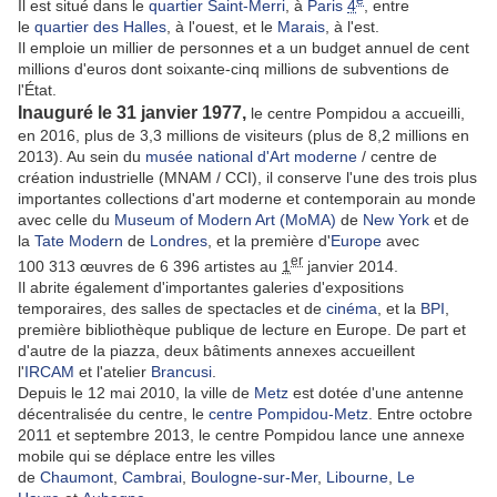
Il est situé dans le
quartier Saint-Merri
, à
Paris
4
, entre
le
quartier des Halles
, à l'ouest, et le
Marais
, à l'est.
Il emploie un millier de personnes et a un budget annuel de cent
millions d'euros dont soixante-cinq millions de subventions de
l'État.
Inauguré le 31 janvier 1977,
le centre Pompidou a accueilli,
en 2016, plus de 3,3 millions de visiteurs (plus de 8,2 millions en
2013). Au sein du
musée national d'Art moderne
/ centre de
création industrielle (MNAM / CCI), il conserve l'une des trois plus
importantes collections d'art moderne et contemporain au monde
avec celle du
Museum of Modern Art (MoMA)
de
New York
et de
la
Tate Modern
de
Londres
, et la première d'
Europe
avec
er
100 313 œuvres de 6 396 artistes au
1
janvier 2014.
Il abrite également d'importantes galeries d'expositions
temporaires, des salles de spectacles et de
cinéma
, et la
BPI
,
première bibliothèque publique de lecture en Europe. De part et
d'autre de la piazza, deux bâtiments annexes accueillent
l'
IRCAM
et l'atelier
Brancusi
.
Depuis le 12 mai 2010, la ville de
Metz
est dotée d'une antenne
décentralisée du centre, le
centre Pompidou-Metz
. Entre octobre
2011 et septembre 2013, le centre Pompidou lance une annexe
mobile qui se déplace entre les villes
de
Chaumont
,
Cambrai
,
Boulogne-sur-Mer
,
Libourne
,
Le