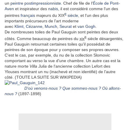
un
peintre
postimpressionniste
. Chef de file de l'
École de Pont-
Aven
et inspirateur des
nabis
, il est considéré comme l'un des
e
peintres
français
majeurs du XIX
siècle
, et l'un des plus
importants précurseurs de l'art moderne
avec
Klimt
,
Cézanne
,
Munch
,
Seurat
et
van Gogh
.
De nombreuses toiles de Paul Gauguin sont peintes des deux
e
côtés. Comme beaucoup de peintres du
xix
siècle désargentés,
Paul Gauguin retournait certaines toiles qu'il possédait de
peintres de son époque pour y composer ses propres œuvres.
C'est le cas, par exemple, du nu de la collection Slomovic
comportant au verso la vue d'une chambre. Un autre cas est la
nature morte
Villa Julia
de l'ancienne collection Lefort des
Ylouses montrant un nu (inachevé et non identifié) de l'autre
côté. (TOUTE LA SUITE SUR WIKIPEDIA)
D'où venons-nous ? Que sommes-nous ? Où allons-
nous ?
(1897-1898)