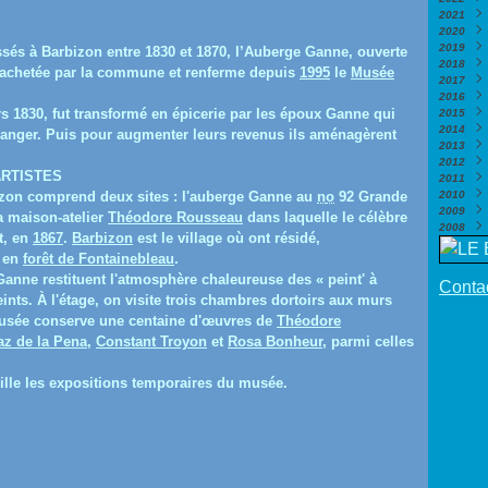
2021
Nove
Déce
2020
Octo
Nove
Déce
2019
Sept
Octo
Nove
Déce
ssés à Barbizon entre 1830 et 1870, l’Auberge Ganne, ouverte
2018
Août
Sept
Octo
Nove
Déce
 rachetée par la commune et renferme depuis
1995
le
Musée
2017
Juill
Août
Sept
Octo
Nove
Déce
2016
Juin
Juill
Août
Sept
Octo
Nove
Déce
ers 1830, fut transformé en épicerie par les époux Ganne qui
2015
Mai
Juin
Juill
Août
Sept
Octo
Nove
Déce
(
2014
Avril
Mai
Juin
Juill
Août
Sept
Octo
Nove
Déce
(
manger. Puis pour augmenter leurs revenus ils aménagèrent
2013
Mars
Avril
Mai
Juin
Juill
Août
Sept
Octo
Nove
Déce
(
2012
Févri
Mars
Avril
Mai
Juin
Juill
Août
Sept
Octo
Nove
Déce
(
RTISTES
2011
Janv
Févri
Mars
Avril
Mai
Juin
Juill
Août
Juin
Octo
Nove
Déce
(
izon comprend deux sites : l'auberge Ganne au
n
o
92 Grande
2010
Janv
Févri
Mars
Avril
Mai
Juin
Juill
Mai
Sept
Octo
Nove
Déce
(
(
2009
Janv
Févri
Mars
Avril
Mai
Juin
Avril
Août
Sept
Octo
Nove
Déce
(
a maison-atelier
Théodore Rousseau
dans laquelle le célèbre
2008
Janv
Févri
Mars
Avril
Mai
Mars
Juill
Août
Sept
Octo
Nove
Déce
(
t, en
1867
.
Barbizon
est le village où ont résidé,
Janv
Févri
Mars
Avril
Févri
Juin
Juill
Août
Sept
Octo
Nove
Nove
r en
forêt de Fontainebleau
.
Janv
Févri
Mars
Janv
Mai
Juin
Juill
Août
Sept
Octo
Octo
(
Janv
Févri
Avril
Mai
Juin
Juill
Août
Juill
Sept
(
Ganne restituent l'atmosphère chaleureuse des « peint' à
Contac
Janv
Mars
Avril
Mai
Juin
Juill
Juin
Août
(
nts. À l'étage, on visite trois chambres dortoirs aux murs
Févri
Févri
Avril
Mai
Juin
Mai
Juin
(
(
musée conserve une centaine d'œuvres de
Théodore
Janv
Janv
Mars
Avril
Mai
Avril
Mai
(
(
az de la Pena
,
Constant Troyon
et
Rosa Bonheur
, parmi celles
Févri
Mars
Avril
Mars
Avril
Janv
Févri
Mars
Févri
Mars
Janv
Févri
Janv
Févri
lle les expositions temporaires du musée.
Janv