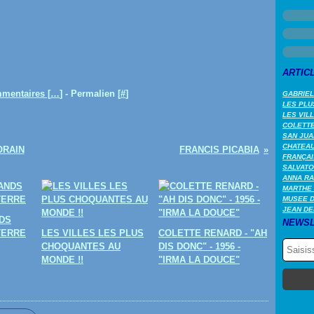
ARTIC
mentaires [
…
]
- Permalien [
#
]
GABRIEL
LES PLU
LES VIL
COLETTE 
SAN JUA
CHATEAU
ORAIN
FRANCIS PICABIA
FRANÇAI
SALVATO
ANNA RA
MARTHE 
MUSEE 
JEAN DE
DS
NEWSL
TERRE
LES VILLES LES PLUS
COLETTE RENARD - "AH
CHOQUANTES AU
DIS DONC" - 1956 -
MONDE !!
"IRMA LA DOUCE"