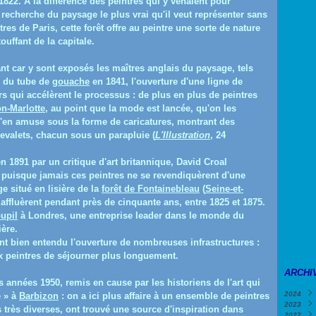
1822. À la différence des peintres qui y venaient pour
la recherche du paysage le plus vrai qu'il veut représenter sans
res de Paris, cette forêt offre au peintre une sorte de nature
uffant de la capitale.
t car y sont exposés les maîtres anglais du paysage, tels
on du tube de
gouache
en 1841, l'ouverture d'une ligne de
rs qui accélèrent le processus : de plus en plus de peintres
n-Marlotte
, au point que la mode est lancée, qu'on les
s'en amuse sous la forme de caricatures, montrant des
evalets, chacun sous un parapluie (
L'Illustration
, 24
en 1891 par un critique d'art britannique, David Croal
e puisque jamais ces peintres ne se revendiquèrent d'une
e situé en lisière de la
forêt de Fontainebleau
(
Seine-et-
affluèrent pendant près de cinquante ans, entre 1825 et 1875.
upil
à Londres, une entreprise leader dans le monde du
ère.
uent bien entendu l'ouverture de nombreuses infrastructures :
ux peintres de séjourner plus longuement.
ARCHI
s années 1950, remis en cause par les historiens de l'art qui
2024
e » à
Barbizon
: on a ici plus affaire à un ensemble de peintres
2023
Févri
s très diverses, ont trouvé une source d'inspiration dans
2022
Janv
Déce