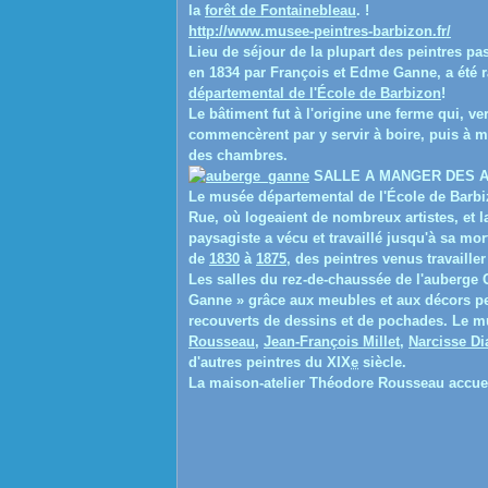
la
forêt de Fontainebleau
. !
http://www.musee-peintres-barbizon.fr/
Lieu de séjour de la plupart des peintres pa
en 1834 par François et Edme Ganne
, a été
départemental de l'École de Barbizon
!
Le bâtiment fut à l'origine une ferme qui, v
commencèrent par y servir à boire, puis à 
des chambres.
SALLE A MANGER DES A
Le musée départemental de l'École de Barb
Rue, où logeaient de nombreux artistes, et l
paysagiste a vécu et travaillé jusqu'à sa mor
de
1830
à
1875
, des peintres venus travaille
Les salles du rez-de-chaussée de l'auberge 
Ganne » grâce aux meubles et aux décors pei
recouverts de dessins et de pochades. Le 
Rousseau
,
Jean-François Millet
,
Narcisse Di
d'autres peintres du XIX
e
siècle.
La maison-atelier Théodore Rousseau accuei