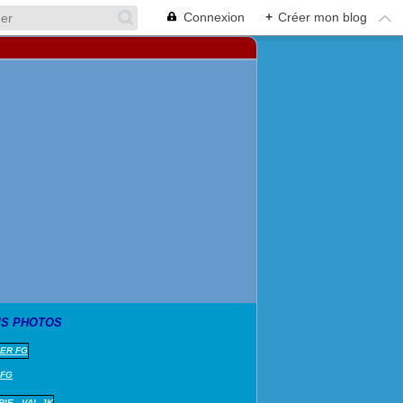
Connexion
+
Créer mon blog
S PHOTOS
 FG