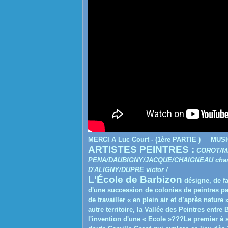
MERCI A
Luc Court - (
1ère PARTIE )
MUSI
ARTISTES PEINTRES :
COROT/MI
PENA/DAUBIGNY/JACQUE/CHAIGNEAU charles
D'ALIGNY/DUPRE victor /
L'École de Barbizon
désigne, de fa
d'une succession de colonies de
peintres
pa
de travailler « en plein air et d’après nature
autre territoire, la Vallée des Peintres entr
l'invention d'une « Ecole »???
Le premier à 