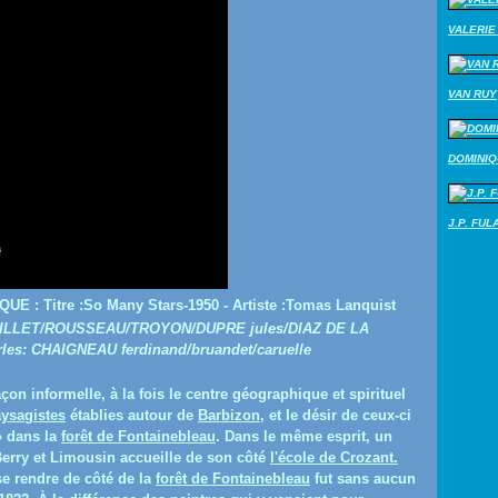
VALERIE 
VAN RUY
DOMINI
J.P. FUL
QUE :
Titre :So Many Stars-1950 - Artiste :Tomas Lanquist
LLET/ROUSSEAU/TROYON/DUPRE jules/DIAZ DE LA
: CHAIGNEAU ferdinand/bruandet/caruelle
çon informelle, à la fois le centre géographique et spirituel
ysagistes
établies autour de
Barbizon
, et le désir de ceux-ci
 » dans la
forêt de Fontainebleau
. Dans le même esprit, un
e Berry et Limousin accueille de son côté
l'école de Crozant.
se rendre de côté de la
forêt de Fontainebleau
fut sans aucun