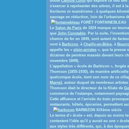
doute
Camille Corot
qui explore ce lieu dès 
s'exercer à représenter des arbres, il est à 
fioritures ni maniérisme : à quelques kilomèt
sauvage en réduction, loin de l'urbanisme éto
FORÊT FONTAINEBLEAU
Le
Salon de Paris
de 1824 marque un tournan
que
John Constable
. Par la suite, l'inventi
chemin de fer en 1849, sont autant de facteu
vont à
Barbizon
, à
Chailly-en-Bière
, à
Bourro
appelle les «
plein-airistes
», que la presse 
dizaines de peintres massés devant leurs ch
novembre 1849).
L'appellation
« école de Barbizon »
, forgée 
Thomson (1855-1930), de manière artificiell
quelconque école, tient son nom de ce villag
Marne
), autour duquel de nombreux artistes 
Thomson était le directeur de la filiale de
Go
commerce de l'estampe, notamment paysagi
Cette affluence et l'arrivée du train provoq
restaurants, hôtels, épiceries, permettent a
BARBIZON XIXème siècle
Le terme d'« école » est, depuis au moins le
contestent l'idée qu'il y aurait eu une « écol
aux styles très différents, qui, à des époque