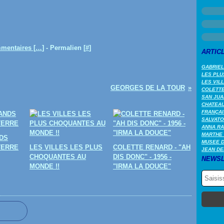
mentaires [
…
]
- Permalien [
#
]
ARTIC
GABRIEL
LES PLU
LES VIL
GEORGES DE LA TOUR
COLETTE 
SAN JUA
CHATEAU
FRANÇAI
SALVATO
ANNA RA
MARTHE 
DS
MUSEE 
TERRE
LES VILLES LES PLUS
COLETTE RENARD - "AH
JEAN DE
CHOQUANTES AU
DIS DONC" - 1956 -
NEWSL
MONDE !!
"IRMA LA DOUCE"