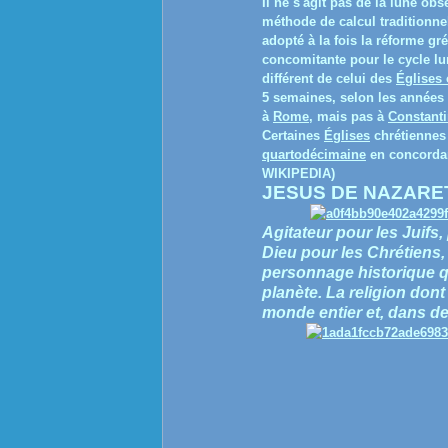
Il ne s'agit pas de la lune ob
méthode de calcul traditionn
adopté à la fois la réforme gr
concomitante pour le cycle lu
différent de celui des
Églises
5 semaines, selon les années 
à
Rome
, mais pas à
Constant
Certaines
Églises
chrétiennes 
quartodécimaine
en concorda
WIKIPEDIA)
JESUS DE NAZARE
Agitateur pour les Juifs
Dieu pour les Chrétiens,
personnage historique qu
planète. La religion dont 
monde entier et, dans d