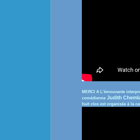
MERCI A L'émouvante interprét
Judith Chem
comédienne
huit clos est organisée à la c