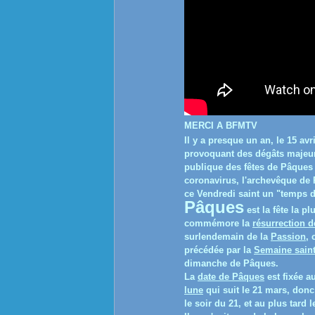
MERCI A BFMTV
Il y a presque un an, le 15 avr
provoquant des dégâts majeurs
publique des fêtes de Pâques 
coronavirus, l'archevêque de 
ce Vendredi saint un "temps de
Pâques
est la fête la p
commémore la
résurrection 
surlendemain de la
Passion
, 
précédée par la
Semaine sain
dimanche de Pâques.
La
date de Pâques
est fixée a
lune
qui suit le 21 mars, donc 
le soir du 21, et au plus tard le