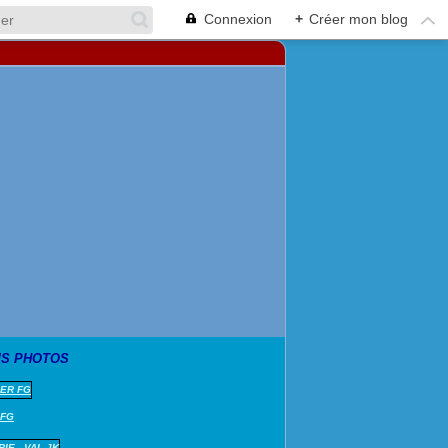
Connexion
+
Créer mon blog
S PHOTOS
 FG