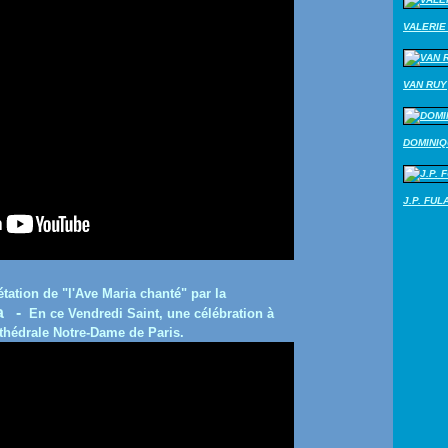
VALERIE 
VAN RUY
DOMINI
J.P. FUL
ation de "l'Ave Maria chanté" par la
la -
En ce Vendredi Saint, une célébration à
athédrale Notre-Dame de Paris.