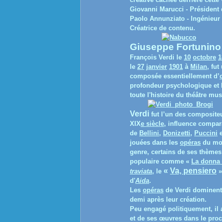
Giovanni Marucci - Président
Paolo Annunziato - Ingénieur d
Créatrice de contenu.
Giuseppe Fortunino
François Verdi
le
10
octobre
1
le
27
janvier
1901
à
Milan
, fut
composée essentiellement d’
profondeur psychologique et l
toute l'histoire du théâtre mus
Verdi
fut
l’un des compositeu
XIX
e
siècle
, influence compar
de
Bellini
,
Donizetti
,
Puccini
jouées dans les
opéras
du mon
genre, certains de ses thèmes
populaire comme «
La donna 
«
Va, pensiero
traviata
, le
d'
Aida
.
Les
opéras
de Verdi dominent
demi après leur création.
Peu engagé politiquement, il 
et de ses œuvres dans le proc