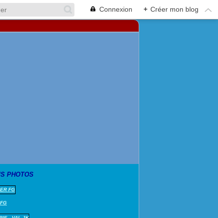
Connexion
+
Créer mon blog
S PHOTOS
 FG