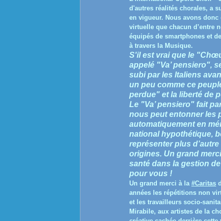
d'autres réalités chorales, a
en vigueur. Nous avons donc o
virtuelle que chacun d’entre 
équipés de smartphones et de 
à travers la Musique.
S'il est vrai que le "Ch
appelé "Va’ pensiero", s
subi par les Italiens avan
un peu comme ce peuple 
perdue" et la liberté de 
Le "Va’ pensiero" fait pa
nous peut entonner les p
automatiquement en mém
national hypothétique, b
représenter plus d’autr
origines. Un grand merci
santé dans la gestion de
pour vous !
Un grand merci à la
#Caritas
d
années les répétitions non vir
et les travailleurs socio-sanita
Mirabile, aux artistes de la c
créative cachée derrière cette 