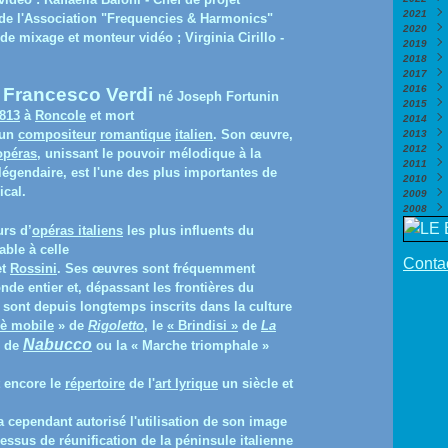
2021
Nove
Déce
 de l'Association "Frequencies & Harmonics"
2020
Octo
Nove
Déce
e mixage et monteur vidéo ; Virginia Cirillo -
2019
Sept
Octo
Nove
Déce
2018
Août
Sept
Octo
Nove
Déce
2017
Juill
Août
Sept
Octo
Nove
Déce
2016
Juin
Juill
Août
Sept
Octo
Nove
Déce
 Francesco Verdi
né
Joseph Fortunin
2015
Mai
Juin
Juill
Août
Sept
Octo
Nove
Déce
(
813
à
Roncole
et mort
2014
Avril
Mai
Juin
Juill
Août
Sept
Octo
Nove
Déce
(
 un
compositeur
romantique
italien
. Son œuvre,
2013
Mars
Avril
Mai
Juin
Juill
Août
Sept
Octo
Nove
Déce
(
2012
Févri
Mars
Avril
Mai
Juin
Juill
Août
Sept
Octo
Nove
Déce
(
opéras
, unissant le pouvoir mélodique à la
2011
Janv
Févri
Mars
Avril
Mai
Juin
Juill
Août
Juin
Octo
Nove
Déce
(
égendaire, est l'une des plus importantes de
2010
Janv
Févri
Mars
Avril
Mai
Juin
Juill
Mai
Sept
Octo
Nove
Déce
(
(
ical.
2009
Janv
Févri
Mars
Avril
Mai
Juin
Avril
Août
Sept
Octo
Nove
Déce
(
2008
Janv
Févri
Mars
Avril
Mai
Mars
Juill
Août
Sept
Octo
Nove
Déce
(
Janv
Févri
Mars
Avril
Févri
Juin
Juill
Août
Sept
Octo
Nove
Nove
rs d’
opéras italiens
les plus influents du
Janv
Févri
Mars
Janv
Mai
Juin
Juill
Août
Sept
Octo
Octo
(
able à celle
Janv
Févri
Avril
Mai
Juin
Juill
Août
Juill
Sept
(
Contac
et
Rossini
. Ses œuvres sont fréquemment
Janv
Mars
Avril
Mai
Juin
Juill
Juin
Août
(
Févri
Févri
Avril
Mai
Juin
Mai
Juin
(
(
de entier et, dépassant les frontières du
Janv
Janv
Mars
Avril
Mai
Avril
Mai
(
(
 sont depuis longtemps inscrits dans la culture
Févri
Mars
Avril
Mars
Avril
è mobile
» de
Rigoletto
, le
« Brindisi »
de
La
Janv
Févri
Mars
Févri
Mars
Nabucco
» de
ou la « Marche triomphale »
Janv
Févri
Janv
Févri
Janv
 encore le
répertoire
de l'
art lyrique
un siècle et
a cependant autorisé l'utilisation de son image
essus de réunification de la péninsule italienne