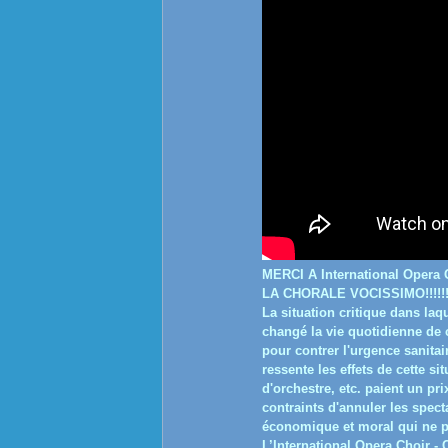
MERCI A International Oper
LA CHORALE VOCISSIMO!!!!!!!
La situation critique dans la
changé la vie quotidienne de 
pour contrer l'urgence sanita
ressente les effets de cette si
d'orchestre, etc. paient un pri
contraints d'annuler les spec
économique et moral qui ne pe
L’International Opera Choir -