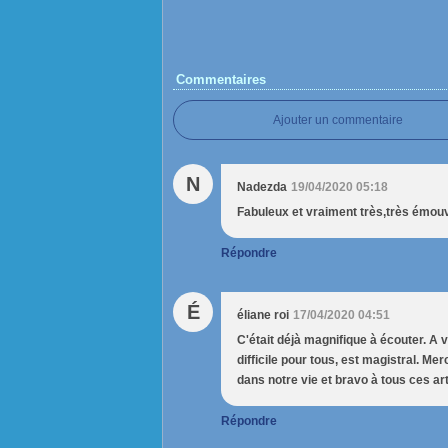
Commentaires
Ajouter un commentaire
N
Nadezda
19/04/2020 05:18
Fabuleux et vraiment très,très émou
Répondre
É
éliane roi
17/04/2020 04:51
C'était déjà magnifique à écouter. A 
difficile pour tous, est magistral. Mer
dans notre vie et bravo à tous ces art
Répondre