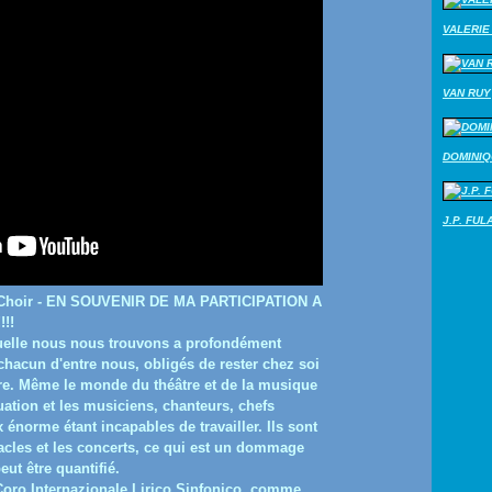
VALERIE 
VAN RUY
DOMINI
J.P. FUL
a Choir - EN SOUVENIR DE MA PARTICIPATION A
!!
quelle nous nous trouvons a profondément
chacun d'entre nous, obligés de rester chez soi
ire. Même le monde du théâtre et de la musique
tuation et les musiciens, chanteurs, chefs
x énorme étant incapables de travailler. Ils sont
tacles et les concerts, ce qui est un dommage
ut être quantifié.
 Coro Internazionale Lirico Sinfonico, comme