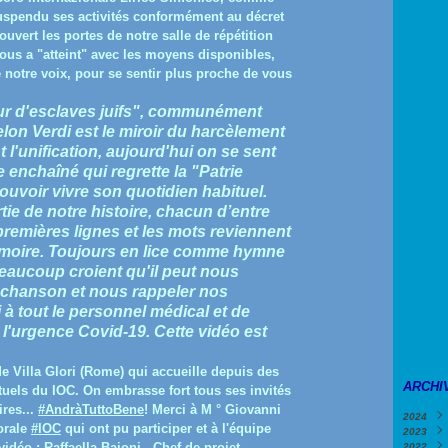
 suspendu ses activités conformément au décret
uvert les portes de notre salle de répétition
nous a "atteint" avec les moyens disponibles,
notre voix, pour se sentir plus proche de vous
œur d'esclaves juifs", communément
elon Verdi est le miroir du harcèlement
t l'unification, aujourd'hui on se sent
enchaîné qui regrette la "Patrie
pouvoir vivre son quotidien habituel.
rtie de notre histoire, chacun d’entre
remières lignes et les mots reviennent
oire. Toujours en lice comme hymne
eaucoup croient qu'il peut nous
e chanson et nous rappeler nos
 à tout le personnel médical et de
 l'urgence Covid-19. Cette vidéo est
e Villa Glori (Rome) qui accueille depuis des
ARCHI
tuels du IOC. On embrasse fort tous ses invités
ires...
#AndràTuttoBene
! Merci à M ° Giovanni
2024
horale
#IOC
qui ont pu participer et à l'équipe
2023
Févri
vidéo : Raffaella Baioni - Chef de projet
2022
Janv
Déce