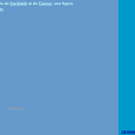
tés de
Garibaldi
et de
Cavour
, une figure
to
.
Publicité
DERNI