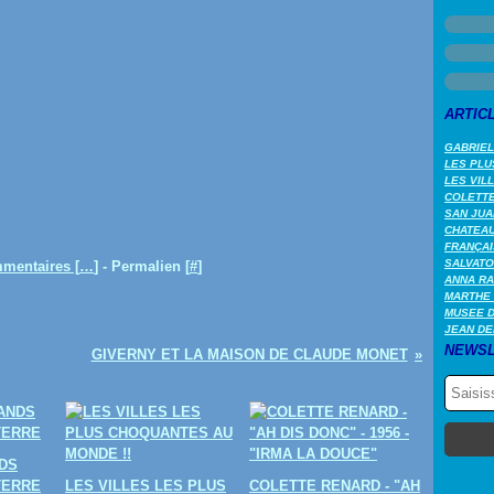
ARTIC
GABRIEL
LES PLU
LES VIL
COLETTE 
SAN JUA
CHATEAU
FRANÇAI
SALVATO
mentaires [
…
]
- Permalien [
#
]
ANNA RA
MARTHE 
MUSEE 
JEAN DE
NEWSL
GIVERNY ET LA MAISON DE CLAUDE MONET
DS
TERRE
LES VILLES LES PLUS
COLETTE RENARD - "AH