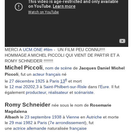
MERCI A
UCM.ONE #film
- UN FILM PEU CONNU!!!!
HOMMAGE A MICHEL PICCOLI QUI VIENT DE PARTIR ET A
ROMY SCHNEIDER !!!!!!!!
Michel Piccoli
,
nom de scène
de
Jacques Daniel Michel
Piccoli
, fut un
acteur
français
né
e
le
27
décembre
1925
à
Paris
13
et mort
le
12
mai
2020
2
,
3
à
Saint-Philbert-sur-Risle
dans l'
Eure
. Il fut
également
producteur
,
réalisateur
et
scénariste
.
Romy Schneider
née sous le nom de
Rosemarie
Magdalena
Albach
le
23
septembre
1938
à
Vienne
en
Autriche
et morte
le
29
mai
1982
à
Paris
(
7e arrondissement
)
, fut
une
actrice
allemande
naturalisée
française