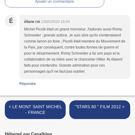
Ajouter un commentaire
É
éliane roi
23/05/2020 16:04
Michel Picolli était un grand monsieur. J'adorais aussi Romy
Schneider ; grande actrice. Je suis sûre qu'ils s'entendaient
comme larron en foire ; Picolli était membre du Mouvement de
la Paix, par conséquent, contre toutes formes de guerre et
pour le désarmement. Romy Schneider a fui son pays et la
collaboration de sa mère avec le chancelier Hitler. Ils étaient
faits pour s'entendre. Grande admiration pour ces
personnages qu'il ne faut pas oublier.
Répondre
< LE MONT SAINT MICHEL
"STARS 80 " FILM 2012 >
- FRANCE
Hébergé par Canalblog