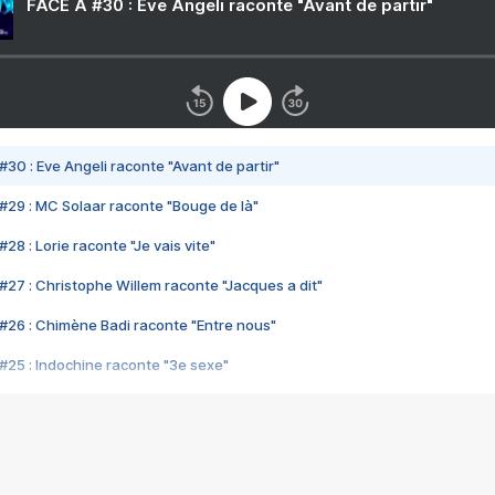
FACE A #30 : Eve Angeli raconte "Avant de partir"
#30 : Eve Angeli raconte "Avant de partir"
#29 : MC Solaar raconte "Bouge de là"
28 : Lorie raconte "Je vais vite"
#27 : Christophe Willem raconte "Jacques a dit"
#26 : Chimène Badi raconte "Entre nous"
#25 : Indochine raconte "3e sexe"
#24 : Zaho raconte "C'est chelou"
#23 : Patrick Bruel raconte "Au café des délices"
#22 : Kyo raconte "Le chemin"