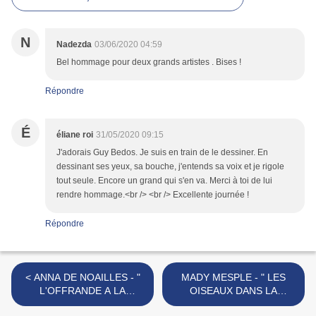
N
Nadezda
03/06/2020 04:59
Bel hommage pour deux grands artistes . Bises !
Répondre
É
éliane roi
31/05/2020 09:15
J'adorais Guy Bedos. Je suis en train de le dessiner. En
dessinant ses yeux, sa bouche, j'entends sa voix et je rigole
tout seule. Encore un grand qui s'en va. Merci à toi de lui
rendre hommage.<br /> <br /> Excellente journée !
Répondre
< ANNA DE NOAILLES - "
MADY MESPLE - " LES
L'OFFRANDE A LA
OISEAUX DANS LA
NATURE" - 1901
CHARMILLE" 1968 >