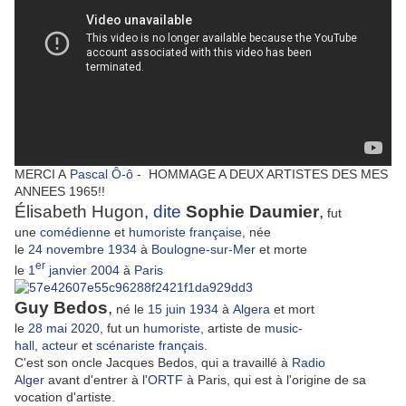
MERCI A
Pascal Ô-ô
- HOMMAGE A DEUX ARTISTES DES MES
ANNEES 1965!!
Élisabeth Hugon,
dite
Sophie Daumier
,
fut
une
comédienne
et
humoriste
française
, née
le
24
novembre
1934
à
Boulogne-sur-Mer
et morte
er
le
1
janvier
2004
à
Paris
Guy Bedos
,
né le
15
juin
1934
à
Alger
a
et mort
le
28
mai
2020
, fut un
humoriste
, artiste de
music-
hall
,
acteur
et
scénariste
français
.
C'est son oncle Jacques Bedos, qui a travaillé à
Radio
Alger
avant d'entrer à l'
ORTF
à Paris, qui est à l'origine de sa
vocation d'artiste.