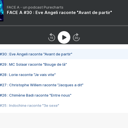
FACE A - un podcast Purecharts
FACE A #30 : Eve Angeli raconte "Avant de partir"
#30 : Eve Angeli raconte "Avant de partir"
#29 : MC Solaar raconte "Bouge de là"
28 : Lorie raconte "Je vais vite"
#27 : Christophe Willem raconte "Jacques a dit"
#26 : Chimène Badi raconte "Entre nous"
#25 : Indochine raconte "3e sexe"
#24 : Zaho raconte "C'est chelou"
#23 : Patrick Bruel raconte "Au café des délices"