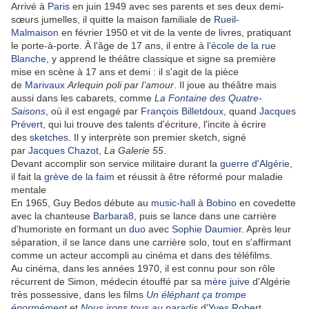
Arrivé à
Paris
en juin 1949 avec ses parents et ses deux demi-
sœurs jumelles, il quitte la maison familiale de
Rueil-
Malmaison
en février 1950 et vit de la vente de livres, pratiquant
le porte-à-porte. À l'âge de 17 ans, il entre à l’
école de la rue
Blanche
, y apprend le théâtre classique et signe sa première
mise en scène à 17 ans et demi : il s'agit de la pièce
de
Marivaux
Arlequin poli par l’amour
. Il joue au théâtre mais
aussi dans les cabarets, comme
La Fontaine des Quatre-
Saisons
, où il est engagé par
François Billetdoux
, quand
Jacques
Prévert
, qui lui trouve des talents d'écriture, l'incite à écrire
des
sketches
. Il y interprète son premier sketch, signé
par
Jacques Chazot
,
La Galerie 55
.
Devant accomplir son service militaire durant la
guerre d'Algérie
,
il fait la
grève de la faim
et réussit à être réformé pour maladie
mentale
En 1965, Guy Bedos débute au
music-hall
à
Bobino
en covedette
avec la chanteuse
Barbara
8
, puis se lance dans une carrière
d'humoriste en formant un
duo
avec
Sophie Daumier
. Après leur
séparation, il se lance dans une carrière solo, tout en s'affirmant
comme un acteur accompli au cinéma et dans des téléfilms.
Au cinéma, dans les années 1970, il est connu pour son rôle
récurrent de Simon, médecin étouffé par sa
mère juive
d'Algérie
très possessive, dans les films
Un éléphant ça trompe
énormément
et
Nous irons tous au paradis
d'
Yves Robert
.