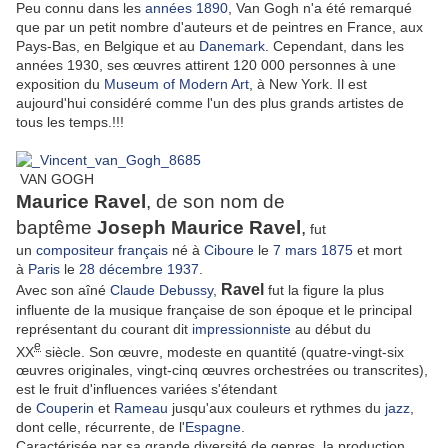
Peu connu dans les
années 1890
, Van Gogh n'a été remarqué
que par un petit nombre d'auteurs et de peintres en France, aux
Pays-Bas, en Belgique et au
Danemark
. Cependant, dans les
années 1930, ses œuvres attirent 120 000 personnes à une
exposition du
Museum of Modern Art
, à New York. Il est
aujourd'hui considéré comme l'un des plus grands artistes de
tous les temps.!!!
VAN GOGH
Maurice Ravel
, de son nom de
baptême
Joseph Maurice Ravel
,
fut
un
compositeur
français
né à
Ciboure
le
7
mars
1875
et mort
à
Paris
le
28
décembre
1937
.
Ravel
Avec son aîné
Claude Debussy
,
fut la figure la plus
influente de la musique française de son époque et le principal
représentant du courant dit
impressionniste
au début du
e
XX
siècle. Son œuvre, modeste en quantité (quatre-vingt-six
œuvres originales, vingt-cinq œuvres orchestrées ou transcrites),
est le fruit d'influences variées s'étendant
de
Couperin
et
Rameau
jusqu'aux couleurs et rythmes du
jazz
,
dont celle, récurrente, de l'
Espagne
.
Caractérisée par sa grande diversité de genres, la production