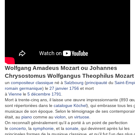
Wolfgang Amadeus Mozart ou Johannes
Chrysostomus Wolfgangus Theophilus Mozart
un
compositeur
classique
né à
Salzbourg
(
principauté
du
Saint-Emp
romain germanique
) le
27 janvier
1756
et mort
à
Vienne
le
5
décembre
1791
.
Mort à trente-cinq ans, il laisse une œuvre impressionnante (893 œ
sont répertoriées dans le
catalogue Köchel
), qui embrasse tous les
musicaux de son époque. Selon le témoignage de ses contemporains
était, au
piano
comme au
violon
, un
virtuose
.
On reconnaît généralement qu'il a porté à un point de perfection
le
concerto
, la
symphonie
, et la
sonate
, qui devinrent après lui les
principales formes de la musique classique, et qu'il fut l'un des plus