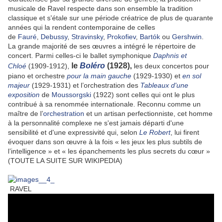
musicale de Ravel respecte dans son ensemble la tradition
classique et s'étale sur une période créatrice de plus de quarante
années qui la rendent contemporaine de celles
de
Fauré
,
Debussy
,
Stravinsky
,
Prokofiev
,
Bartók
ou
Gershwin
.
La grande majorité de ses œuvres a intégré le répertoire de
concert. Parmi celles-ci le ballet symphonique
Daphnis et
le
Boléro
(1928),
Chloé
(1909-1912),
les deux concertos pour
piano et orchestre
pour la main gauche
(1929-1930) et
en sol
majeur
(1929-1931) et l’orchestration des
Tableaux d'une
exposition
de
Moussorgski
(1922) sont celles qui ont le plus
contribué à sa renommée internationale. Reconnu comme un
maître de l’
orchestration
et un artisan perfectionniste, cet homme
à la personnalité complexe ne s'est jamais départi d'une
sensibilité et d'une expressivité qui, selon
Le Robert
, lui firent
évoquer dans son œuvre à la fois « les jeux les plus subtils de
l’intelligence » et « les épanchements les plus secrets du cœur »
(TOUTE LA SUITE SUR WIKIPEDIA)
RAVEL