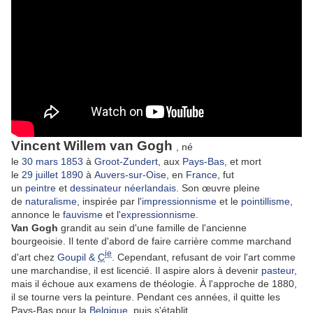
Vincent Willem van Gogh
, né
le
30
mars
1853
à
Groot-Zundert
, aux
Pays-Bas
, et mort
le
29
juillet
1890
à
Auvers-sur-Oise
, en
France
, fut
un
peintre
et
dessinateur
néerlandais
. Son œuvre pleine
de
naturalisme
, inspirée par l'
impressionnisme
et le
pointillisme
,
annonce le
fauvisme
et l'
expressionnisme
.
Van Gogh
grandit au sein d'une famille de l'ancienne
bourgeoisie. Il tente d'abord de faire carrière comme marchand
ie
d'art chez
Goupil &
C
. Cependant, refusant de voir l'art comme
une marchandise, il est licencié. Il aspire alors à devenir
pasteur
,
mais il échoue aux examens de théologie. À l'approche de 1880,
il se tourne vers la peinture. Pendant ces années, il quitte les
Pays-Bas pour la
Belgique
, puis s'établit