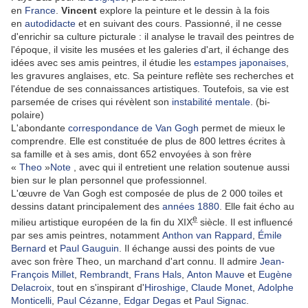
en
France
.
Vincent
explore la peinture et le dessin à la fois
en
autodidacte
et en suivant des cours. Passionné, il ne cesse
d'enrichir sa culture picturale : il analyse le travail des peintres de
l'époque, il visite les musées et les galeries d'art, il échange des
idées avec ses amis peintres, il étudie les
estampes japonaises
,
les gravures anglaises, etc. Sa peinture reflète ses recherches et
l'étendue de ses connaissances artistiques. Toutefois, sa vie est
parsemée de crises qui révèlent son
instabilité mentale
. (bi-
polaire)
L'abondante
correspondance de Van Gogh
permet de mieux le
comprendre. Elle est constituée de plus de 800 lettres écrites à
sa famille et à ses amis, dont 652 envoyées à son frère
«
Theo
»
Note
, avec qui il entretient une relation soutenue aussi
bien sur le plan personnel que professionnel.
L'œuvre de Van Gogh est composée de plus de 2 000 toiles et
dessins datant principalement des
années 1880
. Elle fait écho au
e
milieu artistique européen de la fin du XIX
siècle. Il est influencé
par ses amis peintres, notamment
Anthon van Rappard
,
Émile
Bernard
et
Paul Gauguin
. Il échange aussi des points de vue
avec son frère Theo, un marchand d'art connu. Il admire
Jean-
François Millet
,
Rembrandt
,
Frans Hals
,
Anton Mauve
et
Eugène
Delacroix
, tout en s'inspirant d'
Hiroshige
,
Claude Monet
,
Adolphe
Monticelli
,
Paul Cézanne
,
Edgar Degas
et
Paul Signac
.