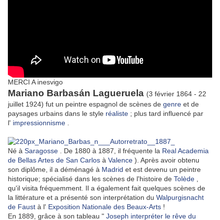
MERCI A
inesvigo
Mariano Barbasán Lagueruela
(3 février 1864 - 22
juillet 1924) fut un peintre espagnol de
scènes
de
genre
et de
paysages urbains dans le
style
réaliste
;
plus tard influencé par
l'
impressionnisme
.
Né à
Saragosse
. De 1880 à 1887, il fréquente la
Real Academia
de Bellas Artes de San Carlos
à
Valence
). Après avoir obtenu
son diplôme, il a déménagé à
Madrid
et est devenu un peintre
historique; spécialisé dans les scènes de l'histoire de
Tolède
,
qu'il visita fréquemment.
Il a également fait quelques scènes de
la littérature et a présenté son interprétation du
Walpurgisnacht
de Faust
à l'
Exposition Nationale des Beaux-Arts
!
En 1889, grâce à son tableau "
Joseph interpréter le rêve du