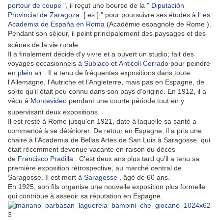
porteur de coupe
", il reçut une bourse de la "
Diputación
Provincial de Zaragoza
[
es
]
" pour poursuivre ses études à l'
es:
Academia de España en Roma
(Académie espagnole de Rome ).
Pendant son séjour, il peint principalement des paysages et des
scènes de la vie rurale.
Il a finalement décidé d'y vivre et a ouvert un studio; fait des
voyages occasionnels à
Subiaco
et
Anticoli Corrado
pour peindre
en
plein air
. Il a tenu de fréquentes expositions dans toute
l'Allemagne, l'Autriche et l'Angleterre, mais pas en Espagne, de
sorte qu'il était peu connu dans son pays d'origine. En 1912, il a
vécu à
Montevideo
pendant une courte période tout en y
supervisant deux expositions.
Il est resté à Rome jusqu'en 1921, date à laquelle sa santé a
commencé à se détériorer.
De retour en Espagne, il a pris une
chaire à l'Academia de Bellas Artes de San Luis à Saragosse, qui
était récemment devenue vacante en raison du décès
de
Francisco Pradilla
.
C'est deux ans plus tard qu'il a tenu sa
première exposition rétrospective, au marché central de
Saragosse.
Il est mort à
Saragosse
, âgé de 60 ans.
En 1925, son fils organise une nouvelle exposition plus formelle
qui contribue à asseoir sa réputation en Espagne.