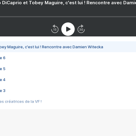
 DiCaprio et Tobey Maguire, c'est lui ! Rencontre avec Dam
bey Maguire, c'est lui ! Rencontre avec Damien Witecka
e 6
e 5
e 4
e 3
s créatrices de la VF !
e 2
e 1
e Mektoub My Love arrive enfin ! Rencontre avec Shaïn Boumedine et Sal