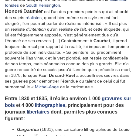
Ionides
de
South Kensington
.
Honoré Daumier
est l'un des premiers peintres qui ait abordé
des sujets
réalistes
, quand bien même son style en est fort
éloigné ; l'on pourrait parler de réalisme intériorisé :
« Il est plus
un réaliste
d'intention
qu'un réaliste
de fait
, et cette étiquette, qui
lui est fréquemment apposée, n'est généralement due qu'à
l'énoncé de ses œuvres. […] Contrairement à
Courbet
, il prend
toujours du recul par rapport à la réalité, lui imposant l'empreinte
profonde de son individualité. »
Sa peinture, où prédominent
souvent le lilas vineux et le vert plombé, est restée confidentielle
de son temps, mais néanmoins connue des plus grands. Elle n'a
guère rencontré de succès jusqu'à l’année qui a précédé sa mort,
en 1878, lorsque
Paul
Durand-Ruel
a accueilli ses œuvres dans
ses galeries pour démontrer l'étendue du talent de celui qui fut
surnommé le «
Michel-Ange
de la caricature ».
Entre 1830 et 1835, il réalisa environ 1 000
gravures sur
bois
et 4 000
lithographies
, principalement pour des
journaux
libertaires
dont, parmi les plus connues
figurent :
Gargantua
(1831), une caricature lithographique de Louis-
er