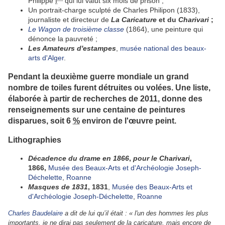
Philippe
I
qui lui valut six mois de prison ;
Un portrait-charge sculpté de Charles Philipon (1833),
journaliste et directeur de
La Caricature
et du
Charivari
;
Le Wagon de troisième classe
(1864), une peinture qui
dénonce la pauvreté ;
Les Amateurs d'estampes
,
musée national des beaux-
arts d'Alger
.
Pendant la deuxième guerre mondiale un grand
nombre de toiles furent détruites ou volées. Une liste,
élaborée à partir de recherches de 2011, donne des
renseignements sur une centaine de peintures
disparues, soit 6
%
environ de l'œuvre peint.
Lithographies
Décadence du drame en 1866
,
pour le Charivari
,
1866,
Musée des Beaux-Arts et d'Archéologie Joseph-
Déchelette
,
Roanne
Masques de 1831
, 1831
,
Musée des Beaux-Arts et
d'Archéologie Joseph-Déchelette
,
Roanne
Charles Baudelaire
a dit de lui qu’il était :
« l'un des hommes les plus
importants, je ne dirai pas seulement de la caricature, mais encore de