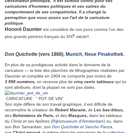
Dessinateur prolifique, il est surtout connu pour ses
caricatures d'hommes politiques et ses satires du
comportement de ses compatriotes. Il a changé la
perception que nous avons sur l'art de la caricature
politique
.
Honoré Daumier
est considéré de nos jours comme l'un des
e
plus grands peintres français du XIX
siècle!!.
Don Quichotte
(vers 1868),
Munich
,
Neue Pinakothek
.
En plus de sa prodigieuse activité dans le domaine de la
caricature — la liste des planches de lithographies réalisées par
Daumier et compilée en 1904 ne comporte pas moins de
3 958 numéros,
on recense plus de
cinq cents tableaux
qui lui
sont attribués, dont la plupart ne sont pas datés.
CARICATURE : " POT DE VIN"
Son style diffère de son travail graphique, il est difficile de
reconnaître le créateur de
Robert Macaire
,
de
Les bas-bleus
,
des
Bohémiens de Paris
,
et des
Masques
,
dans les tableaux
du
Christ et ses Apôtres
(
Rijksmuseum
d’
Amsterdam
) ou, dans
son
Bon Samaritain
, son
Don Quichotte et Sancho Panza
,
son
Christ moqué
,
ni même dans les esquisses de la
collection