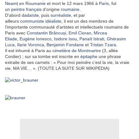
Neamț
en
Roumanie
et mort le 12 mars 1966 à
Paris
, fut
un
peintre
français
d’origine
roumaine
.
D'abord
dadaïste
, puis
surréaliste
, et par
ailleurs
communiste
idéaliste
, il est un des membres de
l'importante communauté d'artistes et intellectuels roumains de
Paris avec
Constantin Brâncuși
,
Emil Cioran
,
Mircea
Eliade
,
Eugène Ionesco
,
Isidore Isou
,
Panaït Istrati
,
Ghérasim
Luca
,
Ilarie Voronca
,
Benjamin Fondane
et
Tristan Tzara
.
Il est inhumé à Paris au
cimetière de Montmartre
(3, allée
Cordier) ; sur sa tombe est inscrite en
épitaphe
une phrase
extraite de ses carnets :
« Pour moi peindre c’est la vie, la vraie
vie, MA VIE… »
. (TOUTE LA SUITE SUR WIKIPEDIA)