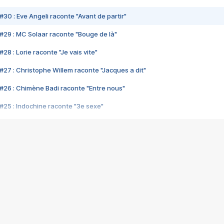
#30 : Eve Angeli raconte "Avant de partir"
#29 : MC Solaar raconte "Bouge de là"
28 : Lorie raconte "Je vais vite"
#27 : Christophe Willem raconte "Jacques a dit"
#26 : Chimène Badi raconte "Entre nous"
#25 : Indochine raconte "3e sexe"
#24 : Zaho raconte "C'est chelou"
#23 : Patrick Bruel raconte "Au café des délices"
#22 : Kyo raconte "Le chemin"
#21 : Nolwenn Leroy raconte "Cassé"
#20 : Patrick Hernandez raconte "Born to be alive"
#19 : Lorie raconte "Près de moi"