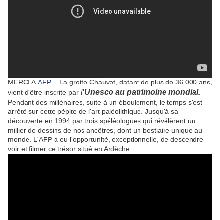
MERCI A
AFP
-
La grotte Chauvet, datant de plus de 36.000 ans,
l'Unesco au patrimoine mondial.
vient d'être inscrite par
Pendant des millénaires, suite à un éboulement, le temps s'est
arrêté sur cette pépite de l'art paléolithique. Jusqu'à sa
découverte en 1994 par trois spéléologues qui révélèrent un
millier de dessins de nos ancêtres, dont un bestiaire unique au
monde. L'AFP a eu l'opportunité, exceptionnelle, de descendre
voir et filmer ce trésor situé en Ardèche.