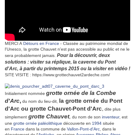
MERCI A
Détours en France
- Classée au patrimoine mondial de
l'Unesco, la grotte Chauvet n'est pas accessible au public et ne le
Pour la découvrir, deux
sera probablement jamais.
solutions : visiter sa réplique, la caverne du Pont
d'Arc, à partir du printemps 2015 ou la visiter en vidéo !
SITE VISITE : https://www.grottechauvet2ardeche.com/
grotte ornée de la Combe
Initialement nommée
d'Arc
,
la grotte ornée du Pont
du nom du lieu-dit,
d'Arc ou grotte Chauvet-Pont d'Arc
,
dite plus
grotte Chauvet
,
simplement
du nom de son
inventeur
, est
une
grotte ornée
paléolithique
découverte en
1994
située
en
France
dans la commune de
Vallon-Pont-d'Arc
, dans le
département de l'
Ardèche
, en région
Auvergne-Rhône-Alpes
.