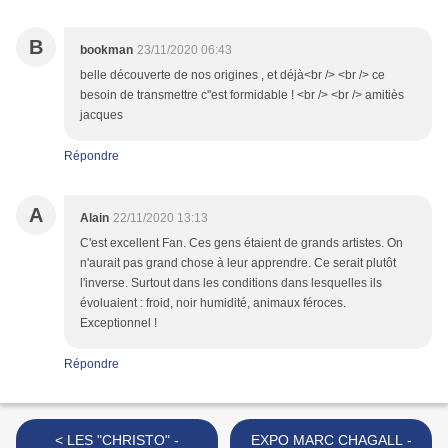
B
bookman
23/11/2020 06:43
belle découverte de nos origines , et déjà<br /> <br /> ce
besoin de transmettre c''est formidable ! <br /> <br /> amitiès
jacques
Répondre
A
Alain
22/11/2020 13:13
C'est excellent Fan. Ces gens étaient de grands artistes. On
n'aurait pas grand chose à leur apprendre. Ce serait plutôt
l'inverse. Surtout dans les conditions dans lesquelles ils
évoluaient : froid, noir humidité, animaux féroces.
Exceptionnel !
Répondre
< LES "CHRISTO" -
EXPO MARC CHAGALL -