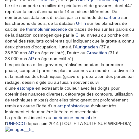
Le site comporte un millier de peintures et de gravures, dont 447
représentations d'animaux de 14 espèces différentes. De
nombreuses datations directes par la méthode du
carbone
sur
les charbons de bois, de la datation
U-Th
sur les planchers de
calcite, de
thermoluminescence
de traces de feu sur les parois ou
de la datation cosmogénique par le
Cl
au niveau du porche ont
donné des résultats cohérents qui indiquent que la grotte a connu
deux phases d'occupation, l'une à l'
Aurignacien
(37 à
33 500 ans
AP
en âge calibré), l'autre au
Gravettien
(31 à
28 000 ans
AP
en âge non calibré).
Les peintures et les gravures, réalisées pendant la première
phase, comptent parmi les plus anciennes au monde. La diversité
et la maîtrise des techniques (gravure, préparation des parois par
raclage, dessin digité ou au fusain souvent suivi
d'une
estompe
en écrasant la couleur avec les doigts pour
obtenir des nuances diverses, détourage des contours, utilisation
de techniques mixtes) dont elles témoignent ont profondément
remis en cause l'idée d'un
art préhistorique
évoluant très
lentement et de manière linéaire et ascendante.
La grotte est inscrite au
patrimoine mondial
de
l'
UNESCO
depuis juin 2014 (TOUTE LA SUITE SUR WIKIPEDIA)