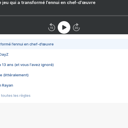
e jeu qui a transformé l’ennui en chef-d’œuvre
nsformé l’ennui en chef-d’œuvre
 DayZ
 a 13 ans (et vous l'avez ignoré)
e (littéralement)
im Rayan
 toutes les règles
s les jeux vidéo
us choquant de Rockstar ? - Le scandale BULLY
e plus moche de Steam