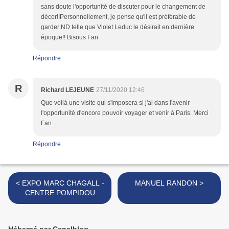
sans doute l'opportunité de discuter pour le changement de
décor!!Personnellement, je pense qu'il est préférable de
garder ND telle que Violet Leduc le désirait en dernière
époque!! Bisous Fan
Répondre
R
Richard LEJEUNE
27/11/2020 12:46
Que voilà une visite qui s'imposera si j'ai dans l'avenir
l'opportunité d'encore pouvoir voyager et venir à Paris. Merci
Fan ...
Répondre
< EXPO MARC CHAGALL -
MANUEL RANDON >
CENTRE POMPIDOU
METZ
Hébergé par Canalblog