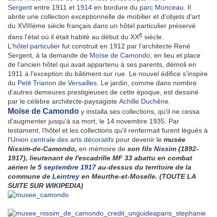
Sergent
entre 1911 et
1914
en bordure du
parc Monceau
. Il
abrite une collection exceptionnelle de mobilier et d'objets d'art
du XVIIIème
siècle français dans un hôtel particulier préservé
e
dans l'état où il était habité au début du XX
siècle.
L'
hôtel particulier
fut construit en 1912 par l'architecte René
Sergent, à la demande de
Moïse de Camondo
, en lieu et place
de l'ancien hôtel qui avait appartenu à ses parents, démoli en
1911 à l'exception du bâtiment sur rue. Le nouvel édifice s'inspire
du
Petit Trianon
de
Versailles
. Le jardin, comme dans nombre
d'autres demeures prestigieuses de cette époque, est dessiné
par le célèbre architecte-paysagiste
Achille Duchêne
.
Moïse de Camondo
y installa ses collections, qu'il ne cessa
d'augmenter jusqu'à sa mort, le 14 novembre 1935. Par
testament, l'hôtel et les collections qu'il renfermait furent légués à
l'
Union centrale des arts décoratifs
pour devenir le
musée
Nissim-de-Camondo,
en mémoire de
son fils
Nissim
(1892-
1917), lieutenant de l'escadrille MF 33 abattu en combat
aérien le
5
septembre
1917
au-dessus du territoire de la
commune de
Leintrey
en Meurthe-et-Moselle. (TOUTE LA
SUITE SUR WIKIPEDIA)