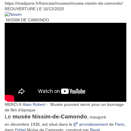
https://madparis.fr/francais/musees/musee-nissim-de-camondo/
REOUVERTURE LE 16/12/2020
NISSIM DE CAMONDO
MERCI A
Alain Robert
- Musée pouvant servir pour un tournage
de film d'époque.
Le
musée Nissim-de-Camondo
,
inauguré
e
en
décembre 1936
, est situé dans le
8
arrondissement
de
Paris
,
dans l'
hôtel
Moïse de Camondo, construit par
René