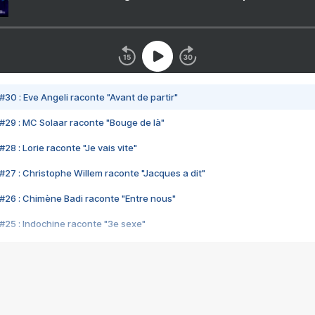
#30 : Eve Angeli raconte "Avant de partir"
#29 : MC Solaar raconte "Bouge de là"
28 : Lorie raconte "Je vais vite"
#27 : Christophe Willem raconte "Jacques a dit"
#26 : Chimène Badi raconte "Entre nous"
#25 : Indochine raconte "3e sexe"
#24 : Zaho raconte "C'est chelou"
#23 : Patrick Bruel raconte "Au café des délices"
#22 : Kyo raconte "Le chemin"