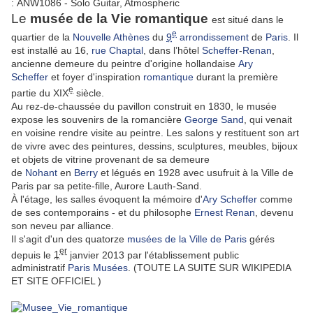
: ANW1086 - Solo Guitar, Atmospheric
Le
musée de la Vie romantique
est situé dans le
e
quartier de la
Nouvelle Athènes
du
9
arrondissement
de
Paris
. Il
est installé au 16,
rue Chaptal
, dans l’hôtel
Scheffer
-
Renan
,
ancienne demeure du peintre d'origine hollandaise
Ary
Scheffer
et foyer d'inspiration
romantique
durant la première
e
partie du XIX
siècle.
Au rez-de-chaussée du pavillon construit en 1830, le musée
expose les souvenirs de la romancière
George Sand
, qui venait
en voisine rendre visite au peintre. Les salons y restituent son art
de vivre avec des peintures, dessins, sculptures, meubles, bijoux
et objets de vitrine provenant de sa demeure
de
Nohant
en
Berry
et légués en 1928 avec usufruit à la Ville de
Paris par sa petite-fille, Aurore Lauth-Sand.
À l'étage, les salles évoquent la mémoire d'
Ary Scheffer
comme
de ses contemporains - et du philosophe
Ernest Renan
, devenu
son neveu par alliance.
Il s'agit d'un des quatorze
musées de la Ville de Paris
gérés
er
depuis le
1
janvier 2013 par l'établissement public
administratif
Paris Musées
. (TOUTE LA SUITE SUR WIKIPEDIA
ET SITE OFFICIEL )