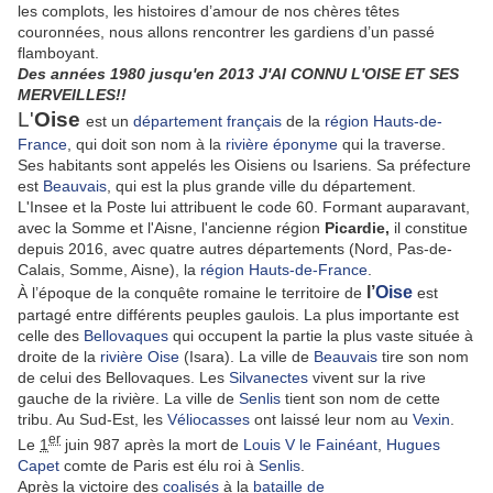
les complots, les histoires d’amour de nos chères têtes
couronnées, nous allons rencontrer les gardiens d’un passé
flamboyant.
Des années 1980 jusqu'en 2013 J'AI CONNU L'OISE ET SES
MERVEILLES!!
L'
Oise
est un
département
français
de la
région
Hauts-de-
France
, qui doit son nom à la
rivière éponyme
qui la traverse.
Ses habitants sont appelés les Oisiens ou Isariens. Sa préfecture
est
Beauvais
, qui est la plus grande ville du département.
L'Insee et la Poste lui attribuent le code 60. Formant auparavant,
avec la Somme et l'Aisne, l'ancienne région
Picardie,
il constitue
depuis 2016, avec quatre autres départements (Nord, Pas-de-
Calais, Somme, Aisne), la
région Hauts-de-France
.
l’
Oise
À l’époque de la conquête romaine le territoire de
est
partagé entre différents peuples gaulois. La plus importante est
celle des
Bellovaques
qui occupent la partie la plus vaste située à
droite de la
rivière Oise
(Isara). La ville de
Beauvais
tire son nom
de celui des Bellovaques. Les
Silvanectes
vivent sur la rive
gauche de la rivière. La ville de
Senlis
tient son nom de cette
tribu. Au Sud-Est, les
Véliocasses
ont laissé leur nom au
Vexin
.
er
Le
1
juin 987 après la mort de
Louis V le Fainéant
,
Hugues
Capet
comte de Paris est élu roi à
Senlis
.
Après la victoire des
coalisés
à la
bataille de