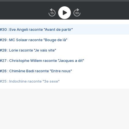
#30 : Eve Angeli raconte "Avant de partir"
#29 : MC Solaar raconte "Bouge de là"
28 : Lorie raconte "Je vais vite"
#27 : Christophe Willem raconte "Jacques a dit"
#26 : Chimène Badi raconte "Entre nous"
#25 : Indochine raconte "3e sexe"
#24 : Zaho raconte "C'est chelou"
#23 : Patrick Bruel raconte "Au café des délices"
#22 : Kyo raconte "Le chemin"
#21 : Nolwenn Leroy raconte "Cassé"