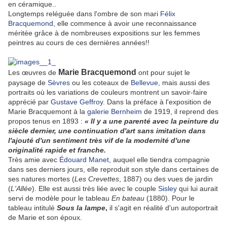
en céramique..
Longtemps reléguée dans l'ombre de son mari
Félix
Bracquemond
, elle commence à avoir une reconnaissance
méritée grâce à de nombreuses expositions sur les femmes
peintres au cours de ces dernières années!!
Marie Bracquemond
Les œuvres de
ont pour sujet le
paysage de
Sèvres
ou les coteaux de
Bellevue
, mais aussi des
portraits où les variations de couleurs montrent un savoir-faire
apprécié par
Gustave Geffroy
. Dans la préface à l'exposition de
Marie Bracquemont à la
galerie Bernheim
de 1919, il reprend des
propos tenus en 1893 :
« Il y a une parenté avec la peinture du
siècle dernier, une continuation d'art sans imitation dans
l'ajouté d'un sentiment très vif de la modernité d'une
originalité rapide et franche
.
Très amie avec
Édouard Manet
, auquel elle tiendra compagnie
dans ses derniers jours, elle reproduit son style dans certaines de
ses natures mortes (
Les Crevettes
, 1887) ou des vues de jardin
(
L'Allée
). Elle est aussi très liée avec le couple
Sisley
qui lui aurait
servi de modèle pour le tableau
En bateau
(1880). Pour le
tableau intitulé
Sous la lampe
,
il s'agit en réalité d'un autoportrait
de Marie et son époux.