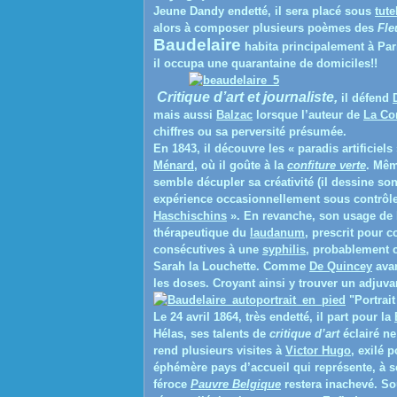
Jeune Dandy endetté, il sera placé sous
tute
alors à composer plusieurs poèmes des
Fle
Baudelaire
habita principalement à Par
il occupa une quarantaine de domiciles!!
Critique d’art et journaliste,
il défend
mais aussi
Balzac
lorsque l’auteur de
La Co
chiffres
ou sa perversité présumée
.
En 1843, il découvre les
« paradis artificiels
Ménard
, où il goûte à la
confiture verte
. Mêm
semble décupler sa créativité (il dessine son
expérience occasionnellement sous contrôle
Haschischins
». En revanche, son usage de l
thérapeutique du
laudanum
, prescrit pour 
consécutives à une
syphilis
, probablement c
Sarah la Louchette. Comme
De Quincey
avan
les doses. Croyant ainsi y trouver un adjuvant
"Portrai
Le 24 avril 1864, très endetté, il part pour la
Hélas, ses talents de
critique d’art
éclairé ne
rend plusieurs visites à
Victor Hugo
, exilé 
éphémère pays d’accueil qui représente, à s
féroce
Pauvre Belgique
restera inachevé. Sou