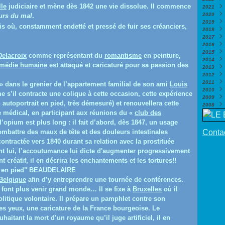
lle
judiciaire et mène dès 1842 une vie dissolue. Il commence
2021
Nove
Déce
2020
Octo
Nove
Déce
urs du mal
.
2019
Sept
Octo
Nove
Déce
is où, constamment endetté et pressé de fuir ses créanciers,
2018
Août
Sept
Octo
Nove
Déce
2017
Juill
Août
Sept
Octo
Nove
Déce
2016
Juin
Juill
Août
Sept
Octo
Nove
Déce
2015
Mai
Juin
Juill
Août
Sept
Octo
Nove
Déce
(
Delacroix
comme représentant du
romantisme
en peinture,
2014
Avril
Mai
Juin
Juill
Août
Sept
Octo
Nove
Déce
(
médie humaine
est attaqué et caricaturé pour sa passion des
2013
Mars
Avril
Mai
Juin
Juill
Août
Sept
Octo
Nove
Déce
(
2012
Févri
Mars
Avril
Mai
Juin
Juill
Août
Sept
Octo
Nove
Déce
(
2011
Janv
Févri
Mars
Avril
Mai
Juin
Juill
Août
Juin
Octo
Nove
Déce
(
 »
dans le grenier de l’appartement familial de son ami
Louis
2010
Janv
Févri
Mars
Avril
Mai
Juin
Juill
Mai
Sept
Octo
Nove
Déce
(
(
e s’il contracte une colique à cette occasion, cette expérience
2009
Janv
Févri
Mars
Avril
Mai
Juin
Avril
Août
Sept
Octo
Nove
Déce
(
 autoportrait en pied, très démesuré) et renouvellera cette
2008
Janv
Févri
Mars
Avril
Mai
Mars
Juill
Août
Sept
Octo
Nove
Déce
(
 médical, en participant aux réunions du «
club des
Janv
Févri
Mars
Avril
Févri
Juin
Juill
Août
Sept
Octo
Nove
Nove
Janv
Févri
Mars
Janv
Mai
Juin
Juill
Août
Sept
Octo
Octo
(
’opium est plus long : il fait d’abord, dès 1847, un usage
Janv
Févri
Avril
Mai
Juin
Juill
Août
Juill
Sept
(
combattre des maux de tête et des douleurs intestinales
Contac
Janv
Mars
Avril
Mai
Juin
Juill
Juin
Août
(
ontractée vers 1840 durant sa relation avec la prostituée
Févri
Févri
Avril
Mai
Juin
Mai
Juin
(
(
t lui, l’accoutumance lui dicte d'augmenter progressivement
Janv
Janv
Mars
Avril
Mai
Avril
Mai
(
(
Févri
Mars
Avril
Mars
Avril
 créatif, il en décrira les enchantements et les tortures!!
Janv
Févri
Mars
Févri
Mars
t en pied" BEAUDELAIRE
Janv
Févri
Janv
Févri
Belgique
afin d’y entreprendre une tournée de conférences.
Janv
 font plus venir grand monde… Il se fixe à
Bruxelles
où il
politique volontaire. Il prépare un pamphlet contre son
es yeux, une caricature de la France bourgeoise. Le
haitant la mort d’un royaume qu’il juge artificiel, il en