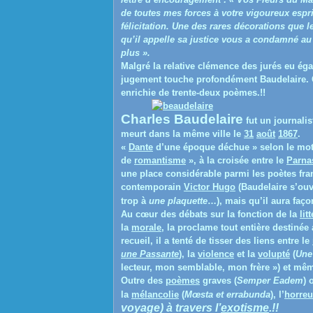
de toutes mes forces à votre vigoureux espri
félicitation. Une des rares décorations que 
qu’il appelle sa justice vous a condamné au
plus »
.
Malgré la relative clémence des jurés eu ég
jugement touche profondément Baudelaire. Con
enrichie de trente-deux poèmes.!!
Charles Baudelaire
fut un journalist
meurt dans la même ville le
31
août
1867
.
«
Dante
d’une époque déchue »
selon le mo
de
romantisme
»
, à la croisée entre le
Parna
une place considérable parmi les poètes fra
contemporain
Victor Hugo
(Baudelaire s’ouv
trop à
une plaquette
…), mais qu’il aura faço
Au cœur des débats sur la fonction de la
lit
la
morale
, la proclame tout entière destinée
recueil, il a tenté de tisser des liens entre le
une Passante
), la
violence
et la
volupté
(
Une
lecteur, mon semblable, mon frère »
) et mêm
Outre des
poèmes
graves
(
Semper Eadem
) 
la
mélancolie
(
Mœsta et errabunda
), l’
horreu
voyage) à travers l’
exotisme
.!!