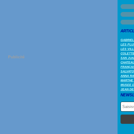
ARTIC
GABRIEL
LES PLU
LES VIL
COLETTE 
Publicité
SAN JUA
CHATEAU
FRANÇAI
SALVATO
ANNA RA
MARTHE 
MUSEE 
JEAN DE
NEWSL