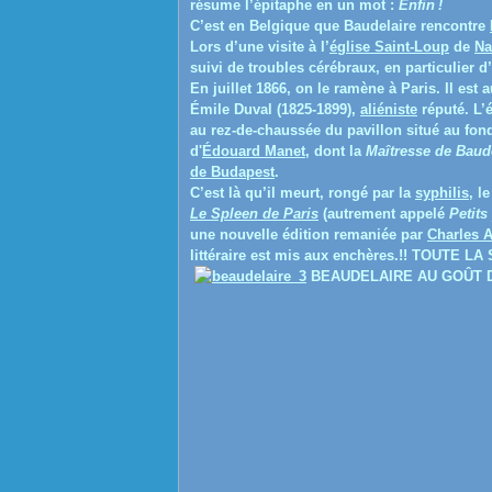
résume l’épitaphe en un mot :
Enfin !
C’est en Belgique que Baudelaire rencontre
Lors d’une visite à l’
église Saint-Loup
de
Na
suivi de troubles cérébraux, en particulier d’
En juillet 1866, on le ramène à Paris. Il es
Émile Duval (1825-1899),
aliéniste
réputé. L’
au rez-de-chaussée du pavillon situé au fon
d'
Édouard Manet
, dont la
Maîtresse de Baud
de Budapest
.
C’est là qu’il meurt, rongé par la
syphilis
, l
Le Spleen de Paris
(autrement appelé
Petit
une nouvelle édition remaniée par
Charles 
littéraire est mis aux enchères.!! TOUTE L
BEAUDELAIRE AU GOÛT D