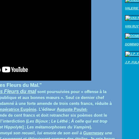
VALERIE 
VAN RUY
DOMINI
J.P. FUL
es Fleurs du Mal."
s Fleurs du mal
sont poursuivies
pour « offense à la
e publique et aux bonnes mœurs ». Seul ce dernier chef
ndamné à une forte amende de trois cents francs, réduite à
mpératrice Eugénie
. L’éditeur
Auguste Poulet-
nde de cent francs et doit retrancher six poèmes dont le
’interdiction (
Les Bijoux
;
Le Léthé
;
À celle qui est trop
et Hippolyte
]
;
Les métamorphoses du Vampire
).
envoyé son recueil, lui envoie de son exil à
Guernesey
une
l rayonnent et éblouissent comme des étoiles. Je crie bravo