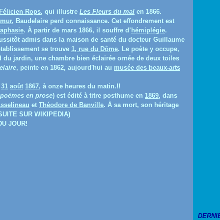
Félicien Rops
, qui illustre
Les Fleurs du mal
en 1866.
mur
, Baudelaire perd connaissance. Cet effondrement est
aphasie
. À partir de mars 1866, il souffre d’
hémiplégie
.
t aussitôt admis dans la maison de santé du docteur Guillaume
établissement se trouve
1, rue du Dôme
. Le poète y occupe,
d du jardin, une chambre bien éclairée ornée de deux toiles
elaire
, peinte en 1862, aujourd'hui au
musée des beaux-arts
e
31
août
1867
, à onze heures du matin.!!
s poèmes en prose
) est édité à titre posthume en
1869
, dans
Asselineau
et
Théodore de Banville
. À sa mort, son héritage
A SUITE SUR WIKIPEDIA)
U JOUR!
DERNI