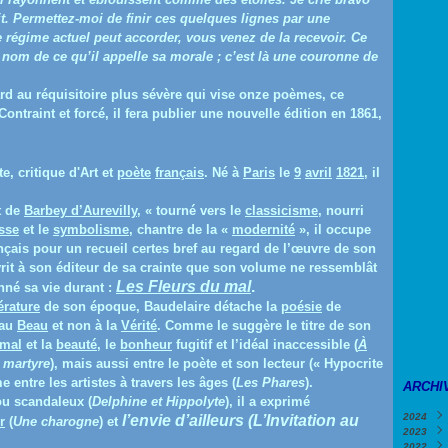
t. Permettez-moi de finir ces quelques lignes par une
le régime actuel peut accorder, vous venez de la recevoir. Ce
 nom de ce qu’il appelle sa morale ; c’est là une couronne de
ard au réquisitoire plus sévère qui vise onze poèmes, ce
traint et forcé, il fera publier une nouvelle édition en 1861,
e, critique d'Art et
poète
français
. Né à
Paris
le
9
avril
1821
, il
t de
Barbey d’Aurevilly
,
« tourné vers le
classicisme
, nourri
sse
et le
symbolisme
, chantre de la «
modernité
», il occupe
nçais pour un recueil certes bref au regard de l’œuvre de son
rit à son éditeur de sa crainte que son volume ne ressemblât
Les Fleurs du mal
.
nné sa vie durant :
térature
de son époque, Baudelaire détache la
poésie
de
 au
Beau
et non à la
Vérité
. Comme le suggère le titre de son
mal
et la
beauté
, le
bonheur
fugitif et l’idéal inaccessible (
À
 martyre
)
, mais aussi entre le poète et son lecteur (
« Hypocrite
e entre les artistes à travers les âges (
Les Phares
).
ARCHI
ou scandaleux (
Delphine et Hippolyte
)
, il a exprimé
2024
l’envie d’ailleurs (L’Invitation au
r
(
Une
charogne
) et
2023
Févri
2022
Janv
Déce