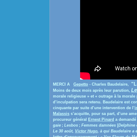
"L
MERCI A
Gepetto
- Charles Baudelaire,
Le
Moins de deux mois après leur parution,
morale religieuse » et « outrage à la moral
d’inculpation sera retenu. Baudelaire est co
cinquante par suite d’une intervention de l’
i
Malassis
s’acquitte, pour sa part, d’une ame
procureur général
Ernest Pinard
a demandé l
gaie
;
Lesbos
;
Femmes damnées
[
Delphine 
Le 30 août,
Victor Hugo
, à qui Baudelaire a 
lettre d’encouragement :
« Vos Fleurs du Ma