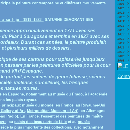
ticipe la peinture contemporaine et différents mouvements
2021
Nov
Déc
2020
Octo
Nov
Déc
2019
Sep
Octo
Nov
Déc
2018
Août
Sep
Octo
Nov
Déc
SATURNE DEVORANT SES
2017
Juill
Août
Sep
Octo
Nov
Déc
2016
Juin
Juill
Août
Sep
Octo
Nov
Déc
mence approximativement en 1771 avec ses
2015
Mai
Juin
Juill
Août
Sep
Octo
Nov
Déc
(
2014
Avril
Mai
Juin
Juill
Août
Sep
Octo
Nov
Déc
(
e du Pilar à Saragosse et termine en 1827 avec ses
2013
Mar
Avril
Mai
Juin
Juill
Août
Sep
Octo
Nov
Déc
(
 Bordeaux.
Durant ces années, le peintre produisit
2012
Févr
Mar
Avril
Mai
Juin
Juill
Août
Sep
Octo
Nov
Déc
(
et plusieurs milliers de dessins.
2011
Janv
Févr
Mar
Avril
Mai
Juin
Juill
Août
Juin
Octo
Nov
Déc
(
2010
Janv
Févr
Mar
Avril
Mai
Juin
Juill
Mai
Sep
Octo
Nov
Déc
(
(
2009
Janv
Févr
Mar
Avril
Mai
Juin
Avril
Août
Sep
Octo
Nov
Déc
(
pique de ses cartons pour tapisseries jusqu’aux
2008
Janv
Févr
Mar
Avril
Mai
Mar
Juill
Août
Sep
Octo
Nov
Déc
(
n passant par les peintures officielles pour la cour
Janv
Févr
Mar
Avril
Févr
Juin
Juill
Août
Sep
Octo
Nov
Nov
Janv
Févr
Mar
Janv
Mai
Juin
Juill
Août
Sep
Octo
Octo
(
nand VII d’Espagne.
Janv
Févr
Avril
Mai
Juin
Juill
Août
Juill
Sep
(
Contac
le portrait, les scènes de genre (chasse, scènes
Janv
Mar
Avril
Mai
Juin
Juill
Juin
Août
(
ciété, violence, sorcellerie), les fresques
Févr
Févr
Avril
Mai
Juin
Mai
Juin
(
(
Janv
Janv
Mar
Avril
Mai
Avril
Mai
(
(
des natures mortes.
Févr
Mar
Avril
Mar
Avril
ée en Espagne, notamment au musée du Prado, à l'
académie
Janv
Févr
Mar
Févr
Mar
ns les palais royaux.
Janv
Févr
Janv
Févr
Janv
 les principaux musée du monde, en France, au Royaume-Uni
 Gallery of Art
,
Metropolitan Museum of Art
), en Allemagne
 (São Paolo). En France, l'essentiel des peintures du maître
uvre
, au
palais des beaux-arts de Lille
et au
musée
sède la plus importante des collections, avec notamment