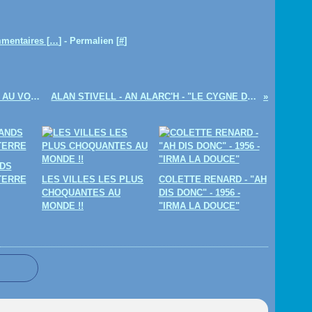
mentaires [
…
]
- Permalien [
#
]
CHARLES BEAUDELAIRE- " L'INVITATION AU VOYAGE" (LEO FERRE )
ALAN STIVELL - AN ALARC'H - "LE CYGNE DE MONTFORT" 1972
DS
TERRE
LES VILLES LES PLUS
COLETTE RENARD - "AH
CHOQUANTES AU
DIS DONC" - 1956 -
MONDE !!
"IRMA LA DOUCE"