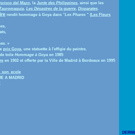
ancisco del Mazo
, la
Junte des Philippines
, ainsi que les
Tauromaquia
,
Les Désastres de la guerre
,
Disparates
.
ire
rendit hommage à Goya dans "
Les Phares
" (
Les Fleurs
es,
ats,
s
as. »
le
prix Goya
, une statuette à l'effigie du peintre.
e toile
Hommage à Goya
en 1985
re
en 1902 et offerte par la Ville de Madrid à Bordeaux en 1995
E A MADRID
X
DERNI