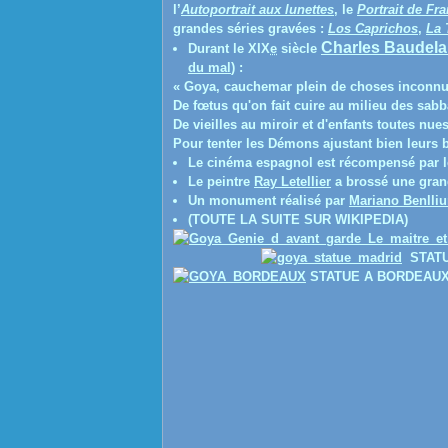
l’
Autoportrait aux lunettes
, le
Portrait de Fr
grandes séries gravées :
Los Caprichos
,
La 
Charles Baudela
Durant le XIX
e
siècle
du mal
) :
« Goya, cauchemar plein de choses inconnu
De fœtus qu'on fait cuire au milieu des sabb
De vieilles au miroir et d'enfants toutes nue
Pour tenter les Démons ajustant bien leurs b
Le cinéma espagnol est récompensé par 
Le peintre
Ray Letellier
a brossé une grand
Un monument réalisé par
Mariano Benlliu
(TOUTE LA SUITE SUR WIKIPEDIA)
STATU
STATUE A BORDEAU