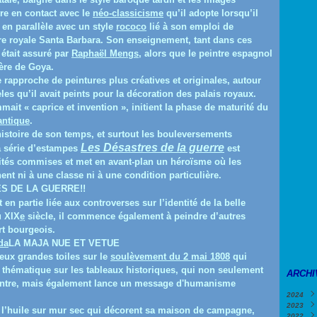
tre en contact avec le
néo-classicisme
qu’il adopte lorsqu’il
 en parallèle avec un style
rococo
lié à son emploi de
re royale Santa Barbara. Son enseignement, tant dans ces
était assuré par
Raphaël Mengs
, alors que le peintre espagnol
rère de Goya.
e rapproche de peintures plus créatives et originales, autour
 qu’il avait peints pour la décoration des palais royaux.
mait « caprice et invention », initient la phase de maturité du
antique
.
histoire de son temps, et surtout les bouleversements
Les Désastres de la guerre
 série d’estampes
est
ités commises et met en avant-plan un héroïsme où les
ent ni à une classe ni à une condition particulière.
S DE LA GUERRE!!
t en partie liée aux controverses sur l’identité de la belle
u XIX
e
siècle, il commence également à peindre d’autres
art bourgeois.
LA MAJA NUE ET VETUE
 deux grandes toiles sur le
soulèvement du 2 mai 1808
qui
e thématique sur les tableaux historiques, qui non seulement
ARCHI
eintre, mais également lance un message d'humanisme
2024
2023
Févr
à l’huile sur mur sec qui décorent sa maison de campagne,
2022
Janv
Déc