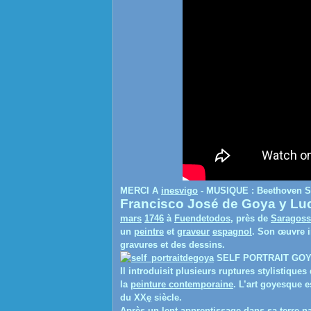
MERCI A
inesvigo
- MUSIQUE : Beethoven Sy
Francisco José de Goya y Lu
mars
1746
à
Fuendetodos
, près de
Saragoss
un
peintre
et
graveur
espagnol
. Son œuvre i
gravures et des dessins.
SELF PORTRAIT GO
Il introduisit plusieurs ruptures stylistiques 
la
peinture contemporaine
. L’art goyesque 
du XX
e
siècle.
Après un lent apprentissage dans sa terre na