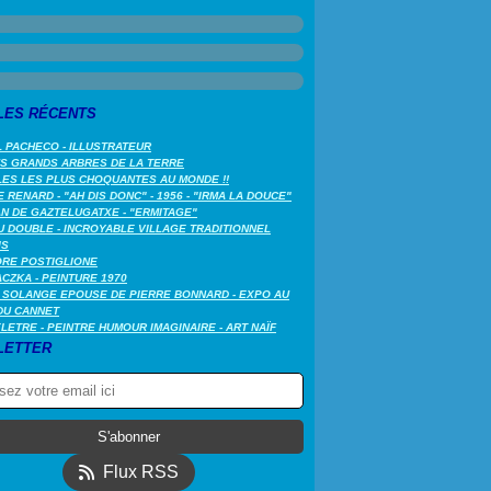
LES RÉCENTS
 PACHECO - ILLUSTRATEUR
US GRANDS ARBRES DE LA TERRE
LES LES PLUS CHOQUANTES AU MONDE !!
 RENARD - "AH DIS DONC" - 1956 - "IRMA LA DOUCE"
N DE GAZTELUGATXE - "ERMITAGE"
 DOUBLE - INCROYABLE VILLAGE TRADITIONNEL
IS
ORE POSTIGLIONE
CZKA - PEINTURE 1970
 SOLANGE EPOUSE DE PIERRE BONNARD - EXPO AU
DU CANNET
LETRE - PEINTRE HUMOUR IMAGINAIRE - ART NAÏF
LETTER
Flux RSS