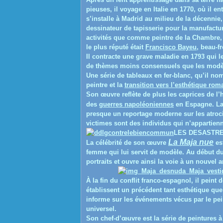
pieuses, il voyage en Italie en 1770, où il en
s’installe à Madrid au milieu de la décennie,
dessinateur de tapisserie pour la manufactu
activités que comme peintre de la Chambre, 
le plus réputé était
Francisco Bayeu
, beau-f
Il contracte une grave maladie en 1793 qui l
de thèmes moins consensuels que les modèles
Une série de tableaux en fer-blanc, qu’il nom
peintre et la
transition vers l’esthétique rom
Son œuvre reflète de plus les caprices de l’
des
guerres napoléoniennes
en Espagne. La
presque un reportage moderne sur les atroc
victimes sont des individus qui n’appartienn
LES DESASTRE
La Maja nue
La célébrité de son œuvre
es
femme qui lui servit de modèle. Au début d
portraits et ouvre ainsi la voie à un nouvel 
À la fin du conflit franco-espagnol, il peint
établissent un précédent tant esthétique qu
informe sur les événements vécus par le p
universel.
Son chef-d’œuvre est la série de peintures 