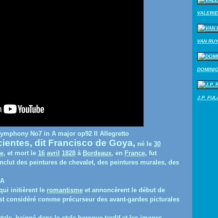
VALERIE
VAN RU
DOMINI
J.P. FU
mphony No7 in A major op92 II Allegretto
cientes
, dit
Francisco de Goya
,
né le
30
e
, et mort le
16
avril
1828
à
Bordeaux
, en
France
, fut
nclut des peintures de chevalet, des peintures murales, des
YA
qui initièrent le
romantisme
et annoncèrent le début de
est considéré comme précurseur des avant-gardes picturales
tale, baigné dans le style baroque tardif et les images