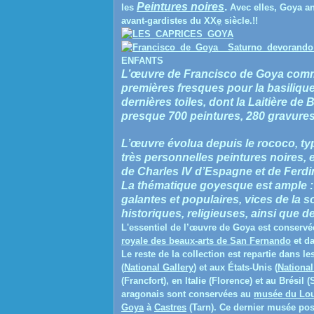
Peintures noires
.
les
Avec elles, Goya an
avant-gardistes du XX
e
siècle.!!
ENFANTS
L’œuvre de Francisco de Goya com
premières fresques pour la basiliqu
dernières toiles, dont la Laitière de
presque 700 peintures, 280 gravures 
L’œuvre évolua depuis le rococo, ty
très personnelles peintures noires, e
de Charles IV d’Espagne et de Ferdi
La thématique goyesque est ample : 
galantes et populaires, vices de la so
historiques, religieuses, ainsi que 
L'essentiel de l’œuvre de Goya est conserv
royale des beaux-arts de San Fernando
et da
Le reste de la collection est repartie dans
(
National Gallery
) et aux États-Unis (
National
(Francfort), en Italie (Florence) et au Brésil
aragonais sont conservées au
musée du Lo
Goya
à
Castres
(Tarn). Ce dernier musée pos