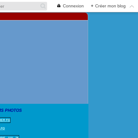
Connexion
+
Créer mon blog
MS PHOTOS
 FG