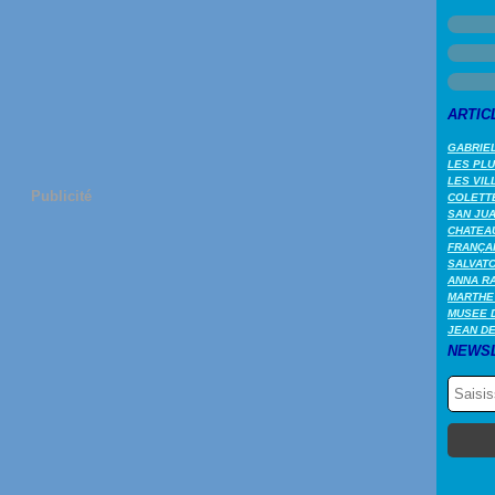
ARTIC
GABRIEL
LES PL
LES VIL
Publicité
COLETTE
SAN JUA
CHATEAU
FRANÇA
SALVAT
ANNA RA
MARTHE
MUSEE 
JEAN DE
NEWS