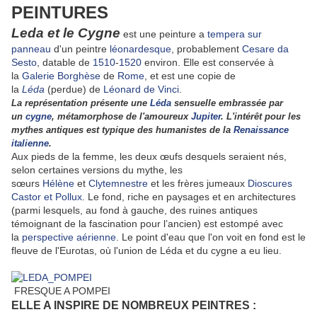
PEINTURES
Leda et le Cygne
est une peinture a
tempera
sur
panneau
d'un peintre
léonardesque
, probablement
Cesare da
Sesto
, datable de
1510
-
1520
environ. Elle est conservée à
la
Galerie Borghèse
de
Rome
, et est une copie de
la
Léda
(perdue) de
Léonard de Vinci
.
La représentation présente une
Léda
sensuelle embrassée par
un
cygne
, métamorphose de l'amoureux
Jupiter
. L'intérêt pour les
mythes antiques est typique des humanistes de la
Renaissance
italienne
.
Aux pieds de la femme, les deux œufs desquels seraient nés,
selon certaines versions du mythe, les
sœurs
Hélène
et
Clytemnestre
et les frères jumeaux
Dioscures
Castor et Pollux
. Le fond, riche en paysages et en architectures
(parmi lesquels, au fond à gauche, des ruines antiques
témoignant de la fascination pour l’ancien) est estompé avec
la
perspective aérienne
. Le point d'eau que l'on voit en fond est le
fleuve de l'Eurotas, où l'union de Léda et du cygne a eu lieu.
FRESQUE A POMPEI
ELLE A INSPIRE DE NOMBREUX PEINTRES :