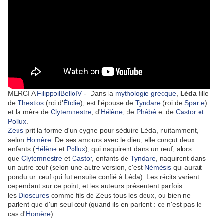
MERCI A
FilippoilBelloIV
- Dans la
mythologie grecque
,
Léda
fille
de
Thestios
(roi d'
Étolie
), est l'épouse de
Tyndare
(roi de
Sparte
)
et la mère de
Clytemnestre
, d'
Hélène
, de
Phébé
et de
Castor et
Pollux
.
Zeus
prit la forme d'un cygne pour séduire Léda, nuitamment,
selon
Homère
. De ses amours avec le dieu, elle conçut deux
enfants (
Hélène
et
Pollux
), qui naquirent dans un œuf, alors
que
Clytemnestre
et
Castor
, enfants de
Tyndare
, naquirent dans
un autre œuf (selon une autre version, c'est
Némésis
qui aurait
pondu un œuf qui fut ensuite confié à Léda). Les récits varient
cependant sur ce point, et les auteurs présentent parfois
les
Dioscures
comme fils de Zeus tous les deux, ou bien ne
parlent que d'un seul œuf (quand ils en parlent : ce n'est pas le
cas d'
Homère
).