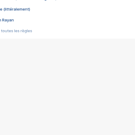
e (littéralement)
im Rayan
 toutes les règles
s les jeux vidéo
us choquant de Rockstar ? - Le scandale BULLY
e plus moche de Steam
du RÊVE tourne au CAUCHEMAR
pendant 8 heures
it… à tort
umiliés par un jeu vidéo
ire - Final Fantasy 8
ti un empire - Age of Empires