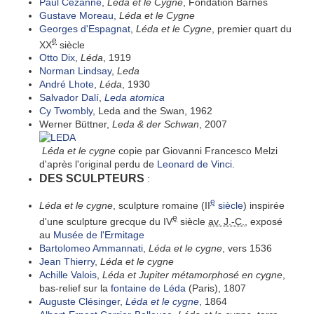
Paul Cézanne
,
Léda et le Cygne
, Fondation Barnes
Gustave Moreau
,
Léda et le Cygne
Georges d'Espagnat
,
Léda et le Cygne
, premier quart du
e
XX
siècle
Otto Dix
,
Léda
, 1919
Norman Lindsay
,
Leda
André Lhote
,
Léda
, 1930
Salvador Dalí
,
Leda atomica
Cy Twombly
, Leda and the Swan, 1962
Werner Büttner,
Leda & der Schwan
, 2007
Léda et le cygne
copie par Giovanni Francesco Melzi
d'après l'original perdu de
Leonard de Vinci
.
DES SCULPTEURS
:
e
Léda et le cygne
, sculpture romaine (II
siècle
) inspirée
e
d'une sculpture grecque du IV
siècle
av. J.-C.
, exposé
au
Musée de l'Ermitage
Bartolomeo Ammannati
,
Léda et le cygne
, vers 1536
Jean Thierry
,
Léda et le cygne
Achille Valois
,
Léda et Jupiter métamorphosé en cygne
,
bas-relief sur la
fontaine de Léda
(Paris), 1807
Auguste Clésinger
,
Léda et le cygne
, 1864