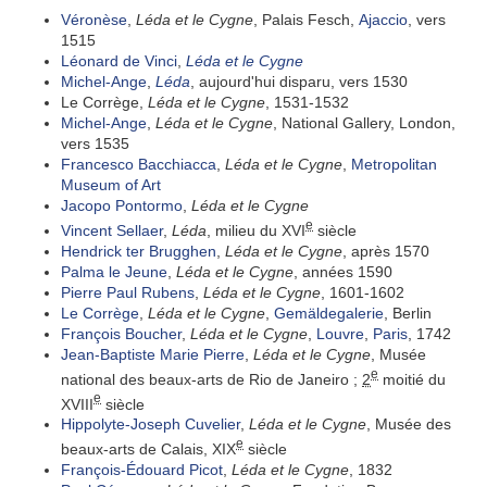
Véronèse
,
Léda et le Cygne
, Palais Fesch,
Ajaccio
, vers
1515
Léonard de Vinci
,
Léda et le Cygne
Michel-Ange
,
Léda
, aujourd'hui disparu, vers 1530
Le Corrège,
Léda et le Cygne
, 1531-1532
Michel-Ange
,
Léda et le Cygne
, National Gallery, London,
vers 1535
Francesco Bacchiacca
,
Léda et le Cygne
,
Metropolitan
Museum of Art
Jacopo Pontormo
,
Léda et le Cygne
e
Vincent Sellaer
,
Léda
, milieu du XVI
siècle
Hendrick ter Brugghen
,
Léda et le Cygne
, après 1570
Palma le Jeune
,
Léda et le Cygne
, années 1590
Pierre Paul Rubens
,
Léda et le Cygne
, 1601-1602
Le Corrège
,
Léda et le Cygne
,
Gemäldegalerie
, Berlin
François Boucher
,
Léda et le Cygne
,
Louvre
,
Paris
, 1742
Jean-Baptiste Marie Pierre
,
Léda et le Cygne
, Musée
e
national des beaux-arts de Rio de Janeiro ;
2
moitié du
e
XVIII
siècle
Hippolyte-Joseph Cuvelier
,
Léda et le Cygne
, Musée des
e
beaux-arts de Calais, XIX
siècle
François-Édouard Picot
,
Léda et le Cygne
, 1832