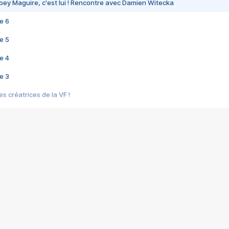
bey Maguire, c'est lui ! Rencontre avec Damien Witecka
e 6
e 5
e 4
e 3
s créatrices de la VF !
e 2
e 1
e Mektoub My Love arrive enfin ! Rencontre avec Shaïn Boumedine et Sal
i : après Toni en famille
elle réalise le bouleversant Dites lui que je l'aime
ais ! Rencontre autour de Vie privée de Rebecca Zlotowski
 de Marguerite, Grave... Rencontre avec Ella Rumpf