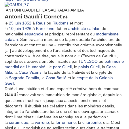
ANTONI GAUDI ET LA SAGRADA FAMILIA
Antoni Gaudí i Cornet
né
le
25
juin
1852
à
Reus
ou
Riudoms
et mort
le
10
juin
1926
à
Barcelone
, fut un
architecte
catalan
de
nationalité
espagnole
et principal représentant du
modernisme
catalan
. Son travail a marqué de façon durable l'architecture de
Barcelone et constitue une
« contribution créative exceptionnelle
[…] au développement de l'architecture et des techniques de
construction »
. À ce titre, sous le nom d'« Œuvres de Gaudí »,
sept de ses œuvres ont été inscrites par l'
UNESCO
au
patrimoine
mondial de l'Humanité
: le
parc Güell
, le
palais Güell
, la
Casa
Milà
, la
Casa Vicens
, la façade de la Nativité et la crypte de
la
Sagrada Família
, la
Casa Batlló
et la
crypte de la Colonia
Güell
.
Doté d'une intuition et d'une capacité créative hors du commun,
Gaudí
concevait ses immeubles de manière globale, depuis les
questions structurales jusqu'aux aspects fonctionnels et
décoratifs. Il étudiait ses créations dans les moindres détails,
intégrant à l'architecture toute une série d'ouvrages artisanaux
dont il maîtrisait lui-même les techniques à la perfection :
la
céramique
, la
verrerie
, la
ferronnerie
, la
charpente
, etc. C'est
ainsi qu'il introduisit de nouvelles techniques dans le traitement