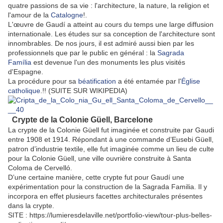
quatre passions de sa vie : l'architecture, la nature, la religion et
l'amour de la
Catalogne
!.
L'œuvre de Gaudí a atteint au cours du temps une large diffusion
internationale. Les études sur sa conception de l'architecture sont
innombrables. De nos jours, il est admiré aussi bien par les
professionnels que par le public en général : la
Sagrada
Família
est devenue l'un des monuments les plus visités
d'Espagne.
La procédure pour sa
béatification
a été entamée par l'
Église
catholique
.!! (SUITE SUR WIKIPEDIA)
Crypte de la Colonie Güell, Barcelone
La crypte de la Colonie Güell fut imaginée et construite par Gaudi
entre 1908 et 1914. Répondant à une commande d’Eusebi Güell,
patron d’industrie textile, elle fut imaginée comme un lieu de culte
pour la Colonie Güell, une ville ouvrière construite à Santa
Coloma de Cervelló.
D’une certaine manière, cette crypte fut pour Gaudí une
expérimentation pour la construction de la Sagrada Familia. Il y
incorpora en effet plusieurs facettes architecturales présentes
dans la crypte.
SITE : https://lumieresdelaville.net/portfolio-view/tour-plus-belles-