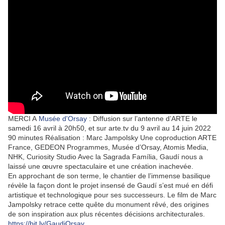
MERCI A
Musée d'Orsay
:
Diffusion sur l’antenne d’ARTE le
samedi 16 avril à 20h50, et sur arte.tv du 9 avril au 14 juin 2022
90 minutes Réalisation : Marc Jampolsky Une coproduction ARTE
France, GEDEON Programmes, Musée d’Orsay, Atomis Media,
NHK, Curiosity Studio Avec la Sagrada Família, Gaudí nous a
laissé une œuvre spectaculaire et une création inachevée.
En approchant de son terme, le chantier de l’immense basilique
révèle la façon dont le projet insensé de Gaudí s’est mué en défi
artistique et technologique pour ses successeurs. Le film de Marc
Jampolsky retrace cette quête du monument rêvé, des origines
de son inspiration aux plus récentes décisions architecturales.
https://bit.ly/GaudiOrsay