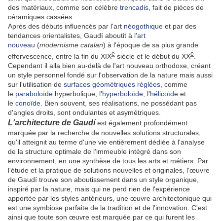
des matériaux, comme son célèbre
trencadis
, fait de pièces de
céramiques cassées.
Après des débuts influencés par l'art
néogothique
et par des
tendances orientalistes, Gaudí aboutit à l'
art
nouveau
(
modernisme catalan
) à l'époque de sa plus grande
e
e
effervescence, entre la fin du XIX
siècle et le début du XX
.
Cependant il alla bien au-delà de l'art nouveau orthodoxe, créant
un style personnel fondé sur l'observation de la nature mais aussi
sur l'utilisation de
surfaces géométriques réglées
, comme
le
paraboloïde
hyperbolique, l'
hyperboloïde
, l'
hélicoïde
et
le
conoïde
. Bien souvent, ses réalisations, ne possédant pas
d'angles droits, sont ondulantes et asymétriques.
L'architecture de Gaudí
est également profondément
marquée par la recherche de nouvelles solutions structurales,
qu'il atteignit au terme d'une vie entièrement dédiée à l'analyse
de la structure optimale de l'immeuble intégré dans son
environnement, en une synthèse de tous les arts et métiers. Par
l'étude et la pratique de solutions nouvelles et originales, l'œuvre
de Gaudí trouve son aboutissement dans un style organique,
inspiré par la nature, mais qui ne perd rien de l'expérience
apportée par les styles antérieurs, une œuvre architectonique qui
est une symbiose parfaite de la tradition et de l'innovation. C'est
ainsi que toute son œuvre est marquée par ce qui furent les