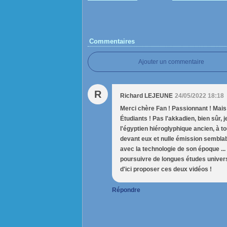
Commentaires
Ajouter un commentaire
R
Richard LEJEUNE
24/05/2022 18:18
Merci chère Fan ! Passionnant ! Mais
Étudiants ! Pas l'akkadien, bien sûr, 
l'égyptien hiéroglyphique ancien, à to
devant eux et nulle émission semblable
avec la technologie de son époque ..
poursuivre de longues études universit
d'ici proposer ces deux vidéos !
Répondre