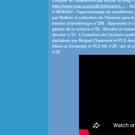
compter en cunéiforme par Michel in blog PLS
http://www.mae.u-paris10.fr/dossiers-...
- Jul
n°00781407 - l'apprentissage du cunéiforme
par Bottéro in collection de l'histoire janv-
dossier d'archéologie n°288 - Apprendre à ca
génies de la science n°26 - Nombre et mesu
dossier n°33 - L'invention de l'écriture cun
alphabets par Briquel-Chatonnet in PLS dossi
Stone et Zimansky in PLS HS n°25 - arc et v
n°25