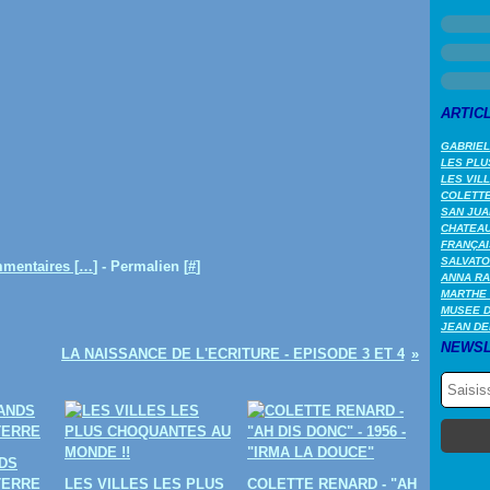
ARTIC
GABRIEL
LES PLU
LES VIL
COLETTE 
SAN JUA
CHATEAU
FRANÇAI
SALVATO
mentaires [
…
]
- Permalien [
#
]
ANNA RA
MARTHE 
MUSEE 
JEAN DE
NEWSL
LA NAISSANCE DE L'ECRITURE - EPISODE 3 ET 4
DS
TERRE
LES VILLES LES PLUS
COLETTE RENARD - "AH