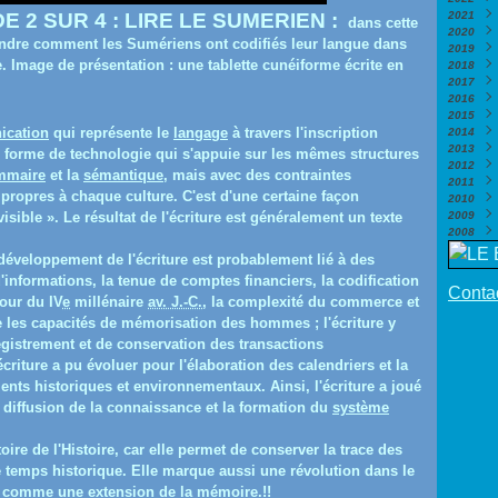
DE 2 SUR 4 : LIRE LE SUMERIEN :
2021
Nove
Déce
dans cette
2020
Octo
Nove
Déce
ndre comment les Sumériens ont codifiés leur langue dans
2019
Sept
Octo
Nove
Déce
. Image de présentation : une tablette cunéiforme écrite en
2018
Août
Sept
Octo
Nove
Déce
2017
Juill
Août
Sept
Octo
Nove
Déce
2016
Juin
Juill
Août
Sept
Octo
Nove
Déce
2015
Mai
Juin
Juill
Août
Sept
Octo
Nove
Déce
(
cation
qui représente le
langage
à travers l'inscription
2014
Avril
Mai
Juin
Juill
Août
Sept
Octo
Nove
Déce
(
2013
Mars
Avril
Mai
Juin
Juill
Août
Sept
Octo
Nove
Déce
(
e forme de technologie qui s'appuie sur les mêmes structures
2012
Févri
Mars
Avril
Mai
Juin
Juill
Août
Sept
Octo
Nove
Déce
(
mmaire
et la
sémantique
, mais avec des contraintes
2011
Janv
Févri
Mars
Avril
Mai
Juin
Juill
Août
Juin
Octo
Nove
Déce
(
propres à chaque culture. C'est d'une certaine façon
2010
Janv
Févri
Mars
Avril
Mai
Juin
Juill
Mai
Sept
Octo
Nove
Déce
(
(
sible ». Le résultat de l'écriture est généralement un texte
2009
Janv
Févri
Mars
Avril
Mai
Juin
Avril
Août
Sept
Octo
Nove
Déce
(
2008
Janv
Févri
Mars
Avril
Mai
Mars
Juill
Août
Sept
Octo
Nove
Déce
(
Janv
Févri
Mars
Avril
Févri
Juin
Juill
Août
Sept
Octo
Nove
Nove
éveloppement de l'écriture est probablement lié à des
Janv
Févri
Mars
Janv
Mai
Juin
Juill
Août
Sept
Octo
Octo
(
formations, la tenue de comptes financiers, la codification
Janv
Févri
Avril
Mai
Juin
Juill
Août
Juill
Sept
(
Contac
Janv
Mars
Avril
Mai
Juin
Juill
Juin
Août
(
tour du IV
e
millénaire
av. J.-C.
, la complexité du commerce et
Févri
Févri
Avril
Mai
Juin
Mai
Juin
(
(
les capacités de mémorisation des hommes ; l'écriture y
Janv
Janv
Mars
Avril
Mai
Avril
Mai
(
(
gistrement et de conservation des transactions
Févri
Mars
Avril
Mars
Avril
criture a pu évoluer pour l'élaboration des calendriers et la
Janv
Févri
Mars
Févri
Mars
Janv
Févri
Janv
Févri
nts historiques et environnementaux. Ainsi, l'écriture a joué
Janv
a diffusion de la connaissance et la formation du
système
toire de l'Histoire, car elle permet de conserver la trace des
e temps historique. Elle marque aussi une révolution dans le
ne comme une extension de la mémoire.!!