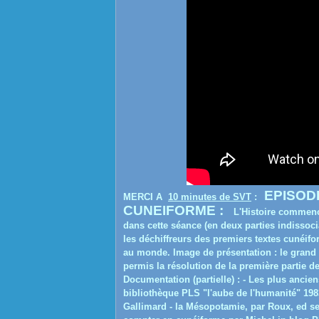
EPISODE
MERCI A
10 minutes de SVT
:
CUNEIFORME :
L'Histoire commenc
dans cette séance (en deux parties indissoc
les déchiffreurs des premiers textes cunéif
au monde. Image de présentation : le grand ro
permis la résolution de la première partie d
Documentation (partielle) : - Les plus ancie
bibliothèque PLS "l'aube de l'humanité" 1983 
Gallimard - la Mésopotamie, par Roux, ed seui