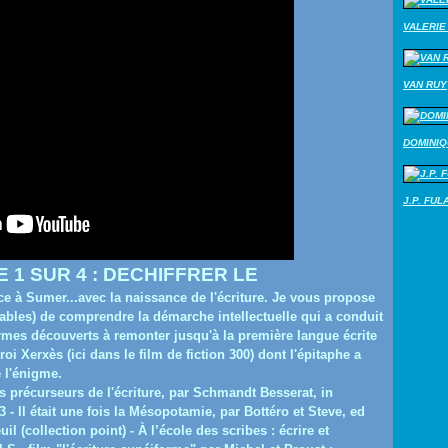
VALERIE 
VAN RUY
DOMINI
J.P. FUL
 1 SUR 4
:
DECHIFFRER LE
e à Sumer...avec la naissance de l'écriture. Je vous propose
iables) de comprendre la démarche intellectuelle qui a conduit
ormes découverts à remonter jusqu'à la première langue écrite
i Xerxès (ici dans le film de fiction 300) dont l'épitaphe a
e l'énigme.
ns précurseurs de l'écriture, par Schmandt Besserat, in
- Il était une fois la Mésopotamie, par Bottéro et Steve, ed
l (collection point) - À l’école des scribes : écrire et