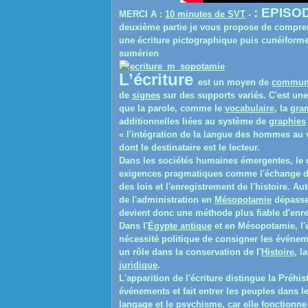
: EPISO
MERCI A :
10 minutes de SVT
-
deuxième partie je vous propose de compre
une écriture pictographique puis cunéiforme
sumérien
L’écriture
est un moyen de
communi
de
signes
sur des supports variés. C'est un
que la parole, comme le
vocabulaire
, la
gra
additionnelles liées au système de
graphies
« l'intégration de la langue des hommes au vi
dont le destinataire est le lecteur.
Dans les sociétés humaines émergentes, le d
exigences pragmatiques comme l'échange d'in
des lois et l'enregistrement de l'histoire. Au
de l'administration en
Mésopotamie
dépasse 
devient donc une méthode plus fiable d'enre
Dans l'
Égypte antique
et en Mésopotamie, l'é
nécessité politique de consigner les événeme
un rôle dans la conservation de l'
Histoire
, l
juridique
.
L'apparition de l'écriture distingue la Préhis
événements et fait entrer les peuples dans l
langage et le psychisme, car elle fonction