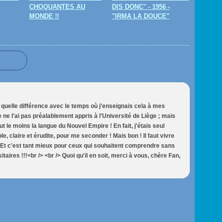
CHOQUANTES AU
DIS DONC" - 1956 -
MONDE !!
"IRMA LA DOUCE"
 quelle différence avec le temps où j'enseignais cela à mes
je ne l'ai pas préalablement appris à l'Université de Liège ; mais
ut le moins la langue du Nouvel Empire ! En fait, j'étais seul
, claire et érudite, pour me seconder ! Mais bon ! Il faut vivre
. Et c'est tant mieux pour ceux qui souhaitent comprendre sans
aires !!!<br /> <br /> Quoi qu'il en soit, merci à vous, chère Fan,