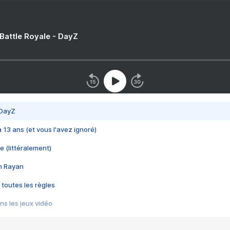
 Battle Royale - DayZ
 DayZ
 a 13 ans (et vous l'avez ignoré)
e (littéralement)
im Rayan
 toutes les règles
s les jeux vidéo
us choquant de Rockstar ? - Le scandale BULLY