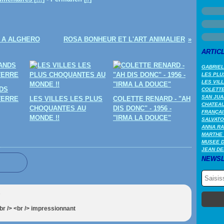
- A ALGHERO
ROSA BONHEUR ET L'ART ANIMALIER
ARTIC
GABRIEL
LES PLU
LES VIL
DS
COLETTE 
SAN JUA
TERRE
LES VILLES LES PLUS
COLETTE RENARD - "AH
CHATEAU
CHOQUANTES AU
DIS DONC" - 1956 -
FRANÇAI
MONDE !!
"IRMA LA DOUCE"
SALVATO
ANNA RA
MARTHE 
MUSEE 
JEAN DE
NEWSL
7
r /> <br /> impressionnant