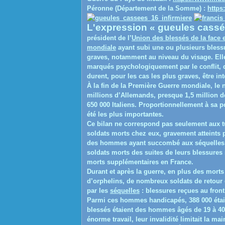
Péronne (Département de la Somme) :
https:
L'expression «
gueules cass
président de l’
Union des blessés de la face et
mondiale
ayant subi une ou plusieurs bless
graves, notamment au niveau du visage. El
marqués psychologiquement par le conflit, 
durent, pour les cas les plus graves, être int
À la fin de la Première Guerre mondiale, le 
millions d’Allemands, presque 1,5 million de
650 000 Italiens. Proportionnellement à sa p
été les plus importantes.
Ce bilan ne correspond pas seulement aux tu
soldats morts chez eux, gravement atteints 
des hommes ayant succombé aux séquelles de
soldats morts des suites de leurs blessures s
morts supplémentaires en France.
Durant et après la guerre, en plus des morts 
d’orphelins, de nombreux soldats de retour
par les
séquelles
: blessures reçues au front
Parmi ces hommes handicapés, 388 000 étaie
blessés étaient des hommes âgés de
19
à
40
énorme travail, leur invalidité limitait la m