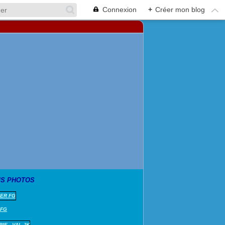
Connexion
+
Créer mon blog
S PHOTOS
 FG