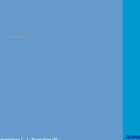
Publicité
DERNI
mentaires [
…
]
- Permalien [
#
]