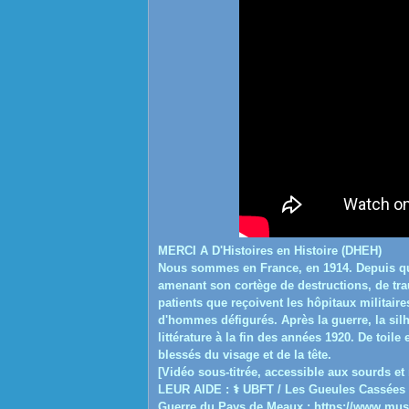
MERCI A
D'Histoires en Histoire (DHEH)
Nous sommes en France, en 1914. Depuis qu
amenant son cortège de destructions, de tra
patients que reçoivent les hôpitaux militai
d'hommes défigurés. Après la guerre, la silh
littérature à la fin des années 1920. De toile
blessés du visage et de la tête.
[Vidéo sous-titrée, accessible aux sourds et malen
LEUR AIDE : ⚕️ UBFT / Les Gueules Cassées
Guerre du Pays de Meaux :
https://www.mus