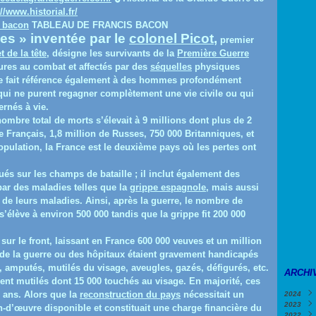
//www.historial.fr/
TABLEAU DE FRANCIS BACON
ées
» inventée par le
colonel Picot
,
premier
 de la tête
, désigne les survivants de la
Première Guerre
ures au combat et affectés par des
séquelles
physiques
le fait référence également à des hommes profondément
qui ne purent regagner complètement une vie civile ou qui
ernés à vie.
nombre total de morts s’élevait à 9 millions dont plus de 2
 Français, 1,8 million de Russes, 750 000 Britanniques, et
opulation, la France est le deuxième pays où les pertes ont
és sur les champs de bataille ; il inclut également des
par des maladies telles que la
grippe espagnole
, mais aussi
 leurs maladies. Ainsi, après la guerre, le nombre de
’élève à environ 500 000 tandis que la grippe fit 200 000
sur le front, laissant en France 600 000 veuves et un million
 de la guerre ou des hôpitaux étaient gravement handicapés
, amputés, mutilés du visage, aveugles, gazés, défigurés, etc.
ARCHI
nt mutilés dont 15 000 touchés au visage. En majorité, ces
ans
. Alors que la
reconstruction du pays
nécessitait un
2024
2023
Févri
ain-d’œuvre disponible et constituait une charge financière du
2022
Janv
Déce