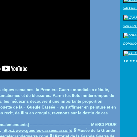
VALERIE 
VAN RUY
DOMINI
J.P. FUL
elques semaines, la Première Guerre mondiale a débuté,
umatismes et de blessures. Parmi les flots ininterrompus de
res, les médecins découvrent une importante proportion
ouette de la « Gueule Cassée » va s'affirmer en peinture et en
 en récit, de film en croquis, revenons sur le destin de ces
tendants] ------------------------------------------------- MERCI POUR
 :
https://www.gueules-cassees.asso.fr/
🎖️ Musée de la Grande
eedelagrandeguerre.com/
🎖️ Historial de la Grande Guerre de