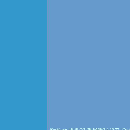
Posté par LE BLOG DE FANFG à 10:22 -
Com