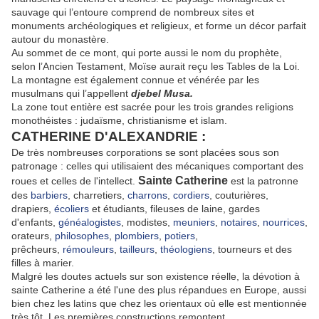
sauvage qui l’entoure comprend de nombreux sites et
monuments archéologiques et religieux, et forme un décor parfait
autour du monastère.
Au sommet de ce mont, qui porte aussi le nom du prophète,
selon l’Ancien Testament, Moïse aurait reçu les Tables de la Loi.
La montagne est également connue et vénérée par les
musulmans qui l’appellent
djebel Musa.
La zone tout entière est sacrée pour les trois grandes religions
monothéistes : judaïsme, christianisme et islam.
CATHERINE D'ALEXANDRIE :
De très nombreuses corporations se sont placées sous son
patronage : celles qui utilisaient des mécaniques comportant des
Sainte Catherine
roues et celles de l'intellect.
est la patronne
des
barbiers
, charretiers,
charrons
,
cordiers
, couturières,
drapiers,
écoliers
et étudiants, fileuses de laine, gardes
d'enfants,
généalogistes
, modistes,
meuniers
,
notaires
,
nourrices
,
orateurs,
philosophes
,
plombiers
,
potiers
,
prêcheurs,
rémouleurs
,
tailleurs
,
théologiens
, tourneurs et des
filles à marier.
Malgré les doutes actuels sur son existence réelle, la dévotion à
sainte Catherine a été l'une des plus répandues en Europe, aussi
bien chez les latins que chez les orientaux où elle est mentionnée
très tôt. Les premières constructions remontent