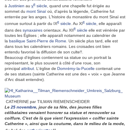
e
à
Justinien
au
v
siècle
, quand une chapelle fut érigée au
sommet du
mont Sinaï
où, d'après la légende, Catherine fut
enterrée par les anges. L'histoire du monastère du mont Sinaï est
e
e
connue surtout à partir du IX
siècle
. Au XI
siècle
, elle apparaît
e
dans des
synaxaires
orientaux. Au XII
siècle
elle est vénérée par
toutes les Églises ; elle apparaît notamment au calendrier de
la
basilique Saint-Pierre de Rome
. Un siècle plus tard, elle est
dans tous les calendriers romains. Les croisades ont bien
entendu favorisé la diffusion de son culte!!.
Beaucoup d'églises contiennent sa statue ou un portrait la
représentant, le plus souvent à côté d'une roue, son
principal
attribut
. L'église de
Domrémy-la-Pucelle
contenait une
de ses statues (sainte Catherine est une des « voix » que Jeanne
d'Arc disait entendre).
CATHERINE par TILMAN RIEMENSCHEIDER
Le
25 novembre
, jour de sa fête, des jeunes filles
célibataires venaient honorer sa statue et renouveler sa
coiffure. C'est de là que vient l'expression « coiffer sainte
Catherine », ainsi que la coutume, dans le milieu de la mode,