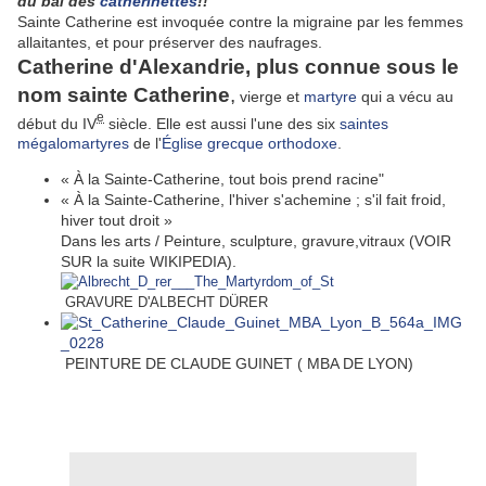
du bal des
catherinettes
!!
Sainte Catherine est invoquée contre la migraine par les femmes
allaitantes, et pour préserver des naufrages.
Catherine d'Alexandrie, plus connue sous le
nom sainte Catherine
,
vierge et
martyre
qui a vécu au
e
début du IV
siècle. Elle est aussi l'une des six
saintes
mégalomartyres
de l'
Église grecque orthodoxe
.
« À la Sainte-Catherine, tout bois prend racine"
« À la Sainte-Catherine, l'hiver s'achemine ; s'il fait froid,
hiver tout droit »
Dans les arts / Peinture, sculpture, gravure,vitraux (VOIR
SUR la suite WIKIPEDIA)
.
GRAVURE D'ALBECHT DÜRER
PEINTURE DE CLAUDE GUINET ( MBA DE LYON)