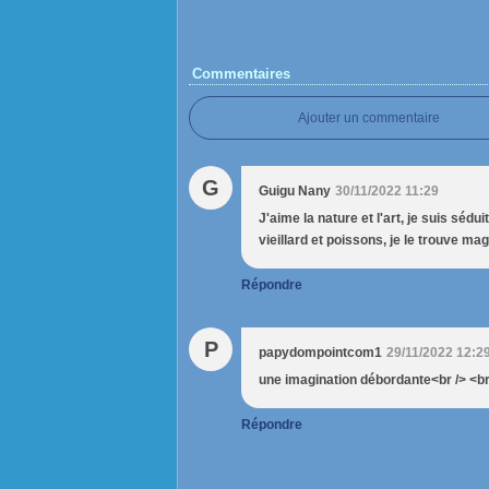
Commentaires
Ajouter un commentaire
G
Guigu Nany
30/11/2022 11:29
J'aime la nature et l'art, je suis sédu
vieillard et poissons, je le trouve ma
Répondre
P
papydompointcom1
29/11/2022 12:2
une imagination débordante<br /> <br
Répondre