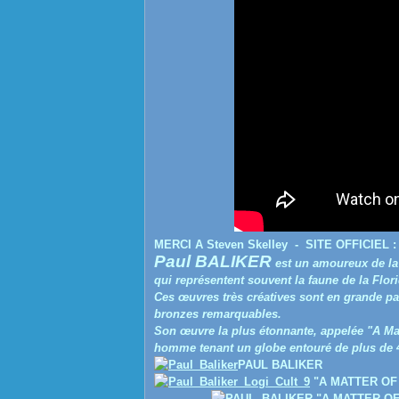
MERCI A
Steven Skelley
- SITE OFFICIEL : 
Paul BALIKER
est un amoureux de la 
qui représentent souvent la faune de la Flori
Ces œuvres très créatives sont en grande par
bronzes remarquables.
Son œuvre la plus étonnante, appelée "A Mat
homme tenant un globe entouré de plus de 4
PAUL BALIKER
"A MATTER OF
"A MATTER OF