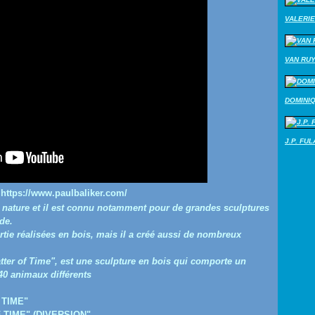
VALERIE
VAN RU
DOMINI
J.P. FU
https://www.paulbaliker.com/
nature et il est connu notamment pour de grandes sculptures
de.
tie réalisées en bois, mais il a créé aussi de nombreux
ter of Time", est une sculpture en bois qui comporte un
0 animaux différents
 TIME"
 TIME" (DIVERSION"