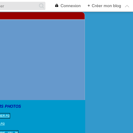
Connexion
+
Créer mon blog
MS PHOTOS
 FG