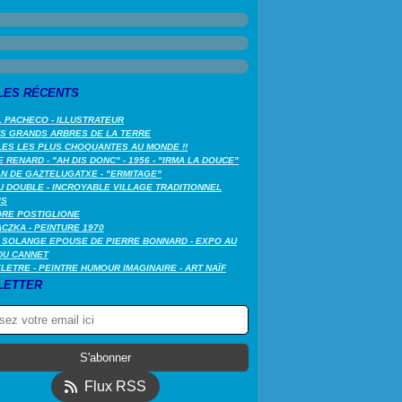
LES RÉCENTS
 PACHECO - ILLUSTRATEUR
US GRANDS ARBRES DE LA TERRE
LES LES PLUS CHOQUANTES AU MONDE !!
 RENARD - "AH DIS DONC" - 1956 - "IRMA LA DOUCE"
N DE GAZTELUGATXE - "ERMITAGE"
 DOUBLE - INCROYABLE VILLAGE TRADITIONNEL
IS
ORE POSTIGLIONE
CZKA - PEINTURE 1970
 SOLANGE EPOUSE DE PIERRE BONNARD - EXPO AU
DU CANNET
LETRE - PEINTRE HUMOUR IMAGINAIRE - ART NAÏF
LETTER
Flux RSS