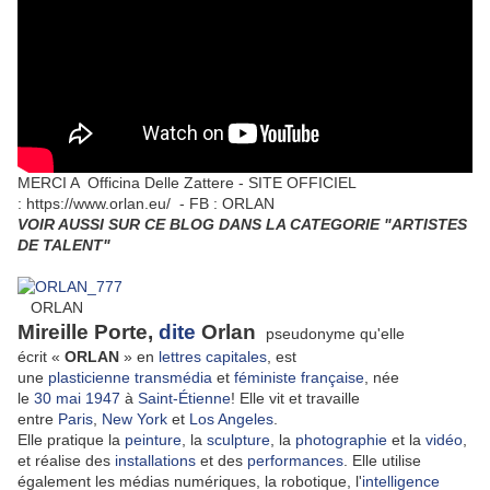
MERCI A
Officina Delle Zattere - SITE OFFICIEL
: https://www.orlan.eu/ - FB : ORLAN
VOIR AUSSI SUR CE BLOG DANS LA CATEGORIE "ARTISTES
DE TALENT"
ORLAN
Mireille Porte,
dite
Orlan
pseudonyme qu'elle
écrit
«
ORLAN
»
en
lettres capitales
, est
une
plasticienne
transmédia
et
féministe
française
, née
le
30
mai
1947
à
Saint-Étienne
! Elle vit et travaille
entre
Paris
,
New York
et
Los Angeles
.
Elle pratique la
peinture
, la
sculpture
, la
photographie
et la
vidéo
,
et réalise des
installations
et des
performances
. Elle utilise
également les médias numériques, la robotique, l'
intelligence