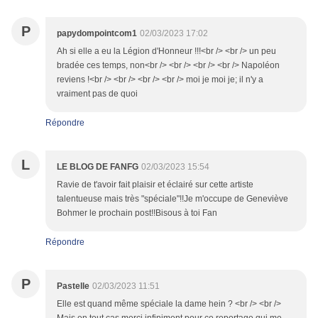
P
papydompointcom1
02/03/2023 17:02
Ah si elle a eu la Légion d'Honneur !!!<br /> <br /> un peu
bradée ces temps, non<br /> <br /> <br /> <br /> Napoléon
reviens !<br /> <br /> <br /> <br /> moi je moi je; il n'y a
vraiment pas de quoi
Répondre
L
LE BLOG DE FANFG
02/03/2023 15:54
Ravie de t'avoir fait plaisir et éclairé sur cette artiste
talentueuse mais très "spéciale"!!Je m'occupe de Geneviève
Bohmer le prochain post!!Bisous à toi Fan
Répondre
P
Pastelle
02/03/2023 11:51
Elle est quand même spéciale la dame hein ? <br /> <br />