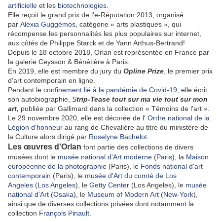
artificielle
et les
biotechnologies
.
Elle reçoit le grand prix de l'e-Réputation 2013, organisé
par
Alexia Guggémos
, catégorie « arts plastiques », qui
récompense les personnalités les plus populaires sur internet,
aux côtés de Philippe Starck et de Yann Arthus-Bertrand!
Depuis le 18 octobre 2018, Orlan est représentée en France par
la galerie Ceysson & Bénétière à Paris.
En 2019, elle est membre du jury du
Opline Prize
, le premier prix
d'art contemporain en ligne.
Pendant le
confinement lié à la pandémie de Covid-19
, elle écrit
son autobiographie,
S
trip-Tease tout sur ma vie tout sur mon
art
,
publiée par Gallimard dans la collection « Témoins de l'art ».
Le 29 novembre 2020, elle est décorée de l'
Ordre national de la
Légion d'honneur
au rang de Chevalière au titre du ministère de
la Culture alors dirigé par
Roselyne Bachelot
.
Les œuvres d'Orlan
font partie des collections de divers
musées dont le
musée national d'Art moderne
(
Paris
), la
Maison
européenne de la photographie
(Paris), le
Fonds national d'art
contemporain
(Paris), le
musée d'Art du comté de Los
Angeles
(
Los Angeles
), le
Getty Center
(Los Angeles), le
musée
national d'Art
(
Osaka
), le
Museum of Modern Art
(
New-York
),
ainsi que de diverses collections privées dont notamment la
collection
François Pinault
.