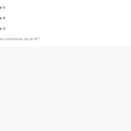
e 5
e 4
e 3
s créatrices de la VF !
e 2
e 1
e Mektoub My Love arrive enfin ! Rencontre avec Shaïn Boumedine et Sal
i : après Toni en famille
elle réalise le bouleversant Dites lui que je l'aime
ais ! Rencontre autour de Vie privée de Rebecca Zlotowski
 de Marguerite, Grave... Rencontre avec Ella Rumpf
 Les Rêveurs, un film intime sur la santé mentale