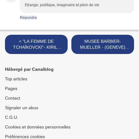
Etrange, poétique, imaginaire et plein de vie
Répondre
< "LA FEMME DE
MUSEE BARBIER-
TCHAÏKOVCKI"- KIRILL
MUELLER - (GENEVE)
SEREBRENNIKOV - 2022
EXPO MUSEE
RENAISSANCE -(QUEBEC)
>
Hébergé par Canalblog
Top articles
Pages
Contact
Signaler un abus
C.G.U.
Cookies et données personnelles
Préférences cookies