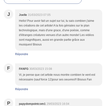
J
Joelle
31/03/2023 07:05
Hello! Pour avoir fait un sujet sur lui, tu sais combien j'aime
les créations de cet artiste! A la fois géniales sur le plan
technologique, mais d'une grace, d'une poésie, comme
d'étranges créatures venues d'un autre monde! Les vidéos
sont magnifiques, aussi en grande partie grâce aux
musiques! Bisous
Répondre
F
FANFG
30/03/2023 15:08
Vi, je pense que cet artiste nous montre combien le vent est
nécessaire (sauf force 12)pour ses oeuvres!!! Bisous Fan
Répondre
P
papydompointcom1
29/03/2023 16:04