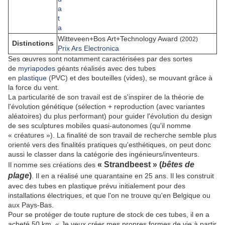
Witteveen+Bos Art+Technology Award
(2002)
Distinctions
Prix Ars Electronica
Ses œuvres sont notamment caractérisées par des sortes
de
myriapodes
géants réalisés avec des tubes
en
plastique
(PVC) et des bouteilles (vides), se mouvant grâce à
la force du vent.
La particularité de son travail est de s'inspirer de la théorie de
l'évolution génétique (sélection + reproduction (avec variantes
aléatoires) du plus performant) pour guider l'évolution du design
de ses sculptures mobiles quasi-autonomes (qu'il nomme
« créatures »). La finalité de son travail de recherche semble plus
orienté vers des finalités pratiques qu'esthétiques, on peut donc
aussi le classer dans la catégorie des ingénieurs/inventeurs.
« Strandbeest »
(
bêtes de
Il nomme ses créations des
plage
)
. Il en a réalisé une quarantaine en 25 ans. Il les construit
avec des tubes en plastique prévu initialement pour des
installations électriques, et que l'on ne trouve qu'en Belgique ou
aux Pays-Bas.
Pour se protéger de toute rupture de stock de ces tubes, il en a
acheté 50 km.
« Je veux créer mes propres formes de vie à partir