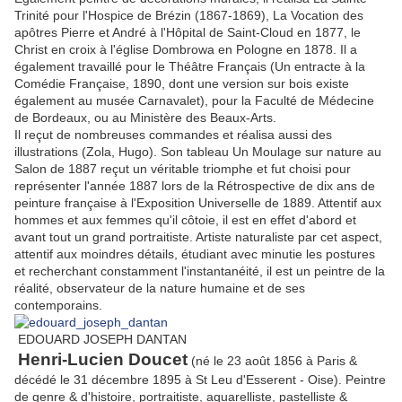
Trinité pour l'Hospice de Brézin (1867-1869), La Vocation des
apôtres Pierre et André à l'Hôpital de Saint-Cloud en 1877, le
Christ en croix à l'église Dombrowa en Pologne en 1878. Il a
également travaillé pour le Théâtre Français (Un entracte à la
Comédie Française, 1890, dont une version sur bois existe
également au musée Carnavalet), pour la Faculté de Médecine
de Bordeaux, ou au Ministère des Beaux-Arts.
Il reçut de nombreuses commandes et réalisa aussi des
illustrations (Zola, Hugo). Son tableau Un Moulage sur nature au
Salon de 1887 reçut un véritable triomphe et fut choisi pour
représenter l'année 1887 lors de la Rétrospective de dix ans de
peinture française à l'Exposition Universelle de 1889. Attentif aux
hommes et aux femmes qu'il côtoie, il est en effet d'abord et
avant tout un grand portraitiste. Artiste naturaliste par cet aspect,
attentif aux moindres détails, étudiant avec minutie les postures
et recherchant constamment l'instantanéité, il est un peintre de la
réalité, observateur de la nature humaine et de ses
contemporains.
EDOUARD JOSEPH DANTAN
Henri-Lucien Doucet
(né le 23 août 1856 à Paris &
décédé le 31 décembre 1895 à St Leu d'Esserent - Oise). Peintre
de genre & d'histoire, portraitiste, aquarelliste, pastelliste &