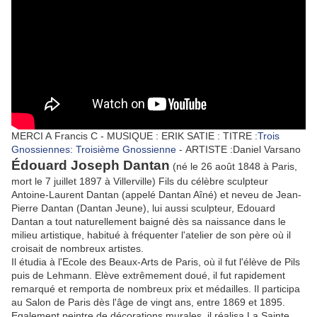
MERCI A
Francis C - MUSIQUE : ERIK SATIE :
TITRE :
Trois
Gnossiennes: Troisième Gnossienne
- ARTISTE :Daniel Varsano
Édouard Joseph Dantan
(né le 26 août 1848 à Paris,
mort le 7 juillet 1897 à Villerville) Fils du célèbre sculpteur
Antoine-Laurent Dantan (appelé Dantan Aîné) et neveu de Jean-
Pierre Dantan (Dantan Jeune), lui aussi sculpteur, Edouard
Dantan a tout naturellement baigné dès sa naissance dans le
milieu artistique, habitué à fréquenter l'atelier de son père où il
croisait de nombreux artistes.
Il étudia à l'Ecole des Beaux-Arts de Paris, où il fut l'élève de Pils
puis de Lehmann. Elève extrêmement doué, il fut rapidement
remarqué et remporta de nombreux prix et médailles. Il participa
au Salon de Paris dès l'âge de vingt ans, entre 1869 et 1895.
Egalement peintre de décorations murales, il réalisa La Sainte