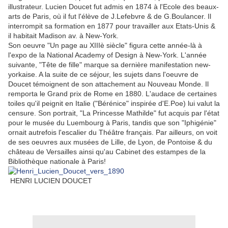
illustrateur. Lucien Doucet fut admis en 1874 à l'Ecole des beaux-
arts de Paris, où il fut l'élève de J.Lefebvre & de G.Boulancer. Il
interrompit sa formation en 1877 pour travailler aux Etats-Unis &
il habitait Madison av. à New-York.
Son oeuvre "Un page au XIIIè siècle" figura cette année-là à
l'expo de la National Academy of Design à New-York. L'année
suivante, "Tête de fille" marque sa dernière manifestation new-
yorkaise. A la suite de ce séjour, les sujets dans l'oeuvre de
Doucet témoignent de son attachement au Nouveau Monde. Il
remporta le Grand prix de Rome en 1880. L'audace de certaines
toiles qu'il peignit en Italie ("Bérénice" inspirée d'E.Poe) lui valut la
censure. Son portrait, "La Princesse Mathilde" fut acquis par l'état
pour le musée du Luembourg à Paris, tandis que son "Iphigénie"
ornait autrefois l'escalier du Théâtre français. Par ailleurs, on voit
de ses oeuvres aux musées de Lille, de Lyon, de Pontoise & du
château de Versailles ainsi qu'au Cabinet des estampes de la
Bibliothèque nationale à Paris!
HENRI LUCIEN DOUCET