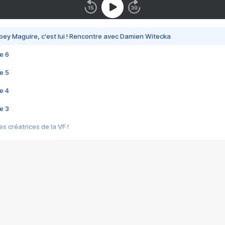
bey Maguire, c'est lui ! Rencontre avec Damien Witecka
e 6
e 5
e 4
e 3
s créatrices de la VF !
e 2
e 1
e Mektoub My Love arrive enfin ! Rencontre avec Shaïn Boumedine et Sal
i : après Toni en famille
elle réalise le bouleversant Dites lui que je l'aime