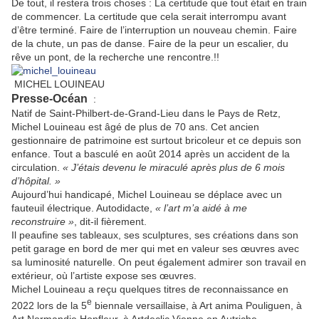
De tout, il restera trois choses : La certitude que tout était en train
de commencer. La certitude que cela serait interrompu avant
d’être terminé. Faire de l’interruption un nouveau chemin. Faire
de la chute, un pas de danse. Faire de la peur un escalier, du
rêve un pont, de la recherche une rencontre.!!
MICHEL LOUINEAU
Presse-Océan
:
Natif de Saint-Philbert-de-Grand-Lieu dans le Pays de Retz,
Michel Louineau est âgé de plus de 70 ans. Cet ancien
gestionnaire de patrimoine est surtout bricoleur et ce depuis son
enfance. Tout a basculé en août 2014 après un accident de la
circulation.
« J’étais devenu le miraculé après plus de 6 mois
d’hôpital. »
Aujourd’hui handicapé, Michel Louineau se déplace avec un
fauteuil électrique. Autodidacte,
« l’art m’a aidé à me
reconstruire »
, dit-il fièrement.
Il peaufine ses tableaux, ses sculptures, ses créations dans son
petit garage en bord de mer qui met en valeur ses œuvres avec
sa luminosité naturelle. On peut également admirer son travail en
extérieur, où l’artiste expose ses œuvres.
Michel Louineau a reçu quelques titres de reconnaissance en
e
2022 lors de la 5
biennale versaillaise, à Art anima Pouliguen, à
Art Normandie Honfleur, à Artdeclic Vienne en Autriche.