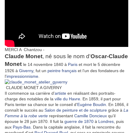
MERCI A
Chantzou -
Claude Monet
, né sous le nom d'
Oscar-Claude
Monet
le 14 novembre 1840 à
Paris
et mort le 5 décembre
1926 à
Giverny
, fut un
peintre
français
et l’un des fondateurs de
l'
impressionnisme
.
CLAUDE MONET A GIVERNY
Il commence sa carrière d'
artiste
en réalisant des portraits-
charge des notables de la
ville du Havre
. En 1859, il part pour
Paris tenter sa chance sur le conseil d'
Eugène Boudin
. En 1866, il
connaît le succès au
Salon de peinture et de sculpture
grâce à
La
Femme à la robe verte
représentant
Camille Doncieux
qu'il
épouse le 28 juin 1870. Il fuit la
guerre de 1870
à
Londres
, puis
aux
Pays-Bas
. Dans la capitale anglaise, il fait la rencontre du
marchand d'art
Paul Durand-Ruel
, qui sera sa principale source