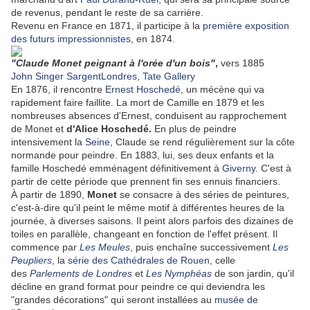
de revenus, pendant le reste de sa carrière.
Revenu en France en 1871, il participe à la
première exposition
des futurs impressionnistes
, en 1874.
"Claude Monet peignant à l'orée d'un bois"
,
vers 1885
John Singer Sargent
Londres
,
Tate Gallery
En 1876, il rencontre
Ernest Hoschedé
, un mécène qui va
rapidement faire faillite. La mort de Camille en 1879 et les
nombreuses absences d'Ernest, conduisent au rapprochement
de Monet et
d'Alice Hoschedé.
En plus de peindre
intensivement la
Seine
, Claude se rend régulièrement sur la côte
normande pour peindre. En 1883, lui, ses deux enfants et la
famille Hoschedé emménagent définitivement à
Giverny
. C'est à
partir de cette période que prennent fin ses ennuis financiers.
À partir de 1890,
Monet
se consacre à des séries de peintures,
c'est-à-dire qu'il peint le même motif à différentes heures de la
journée, à diverses saisons. Il peint alors parfois des dizaines de
toiles en parallèle, changeant en fonction de l'effet présent. Il
commence par
Les Meules
, puis enchaîne successivement
Les
Peupliers
, la
série des Cathédrales de Rouen
, celle
des
Parlements de Londres
et
Les Nymphéas
de son jardin, qu'il
décline en grand format pour peindre ce qui deviendra les
"grandes décorations" qui seront installées au
musée de