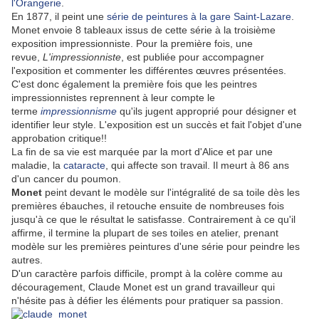
l'Orangerie
.
En 1877, il peint une
série de peintures à la gare Saint-Lazare
.
Monet envoie 8 tableaux issus de cette série
à la troisième
exposition impressionniste. Pour la première fois, une
revue,
L'impressionniste
, est publiée pour accompagner
l'exposition et commenter les différentes œuvres présentées
.
C'est donc également la première fois que les peintres
impressionnistes reprennent à leur compte le
terme
impressionnisme
qu'ils jugent approprié pour désigner et
identifier leur style
. L'exposition est un succès et fait l'objet d'une
approbation critique!!
La fin de sa vie est marquée par la mort d'Alice et par une
maladie, la
cataracte
, qui affecte son travail. Il meurt à 86 ans
d'un cancer du poumon.
Monet
peint devant le modèle sur l'intégralité de sa toile dès les
premières ébauches, il retouche ensuite de nombreuses fois
jusqu'à ce que le résultat le satisfasse. Contrairement à ce qu'il
affirme, il termine la plupart de ses toiles en atelier, prenant
modèle sur les premières peintures d'une série pour peindre les
autres.
D'un caractère parfois difficile, prompt à la colère comme au
découragement, Claude Monet est un grand travailleur qui
n'hésite pas à défier les éléments pour pratiquer sa passion.