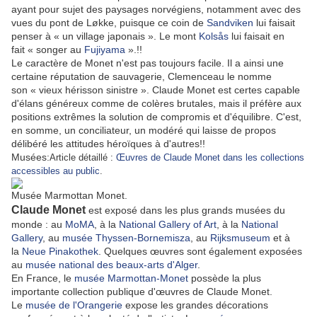
ayant pour sujet des paysages norvégiens, notamment avec des
vues du pont de Løkke, puisque ce coin de
Sandviken
lui faisait
penser à
« un village japonais »
. Le mont
Kolsås
lui faisait en
fait
« songer au
Fujiyama
»
.!!
Le caractère de Monet n'est pas toujours facile. Il a ainsi une
certaine réputation de sauvagerie
, Clemenceau le nomme
son
« vieux hérisson sinistre »
. Claude Monet est certes capable
d'élans généreux comme de colères brutales, mais il préfère aux
positions extrêmes la solution de compromis et d'équilibre. C'est,
en somme, un conciliateur, un modéré qui laisse de propos
délibéré les attitudes héroïques à d'autres!!
Musées:
Article détaillé :
Œuvres de Claude Monet dans les collections
accessibles au public
.
Musée Marmottan Monet.
Claude Monet
est exposé dans les plus grands musées du
monde : au
MoMA
, à la
National Gallery of Art
, à la
National
Gallery
, au
musée Thyssen-Bornemisza
, au
Rijksmuseum
et à
la
Neue Pinakothek
. Quelques œuvres sont également exposées
au
musée national des beaux-arts d'Alger
.
En France, le
musée Marmottan-Monet
possède la plus
importante collection publique d'œuvres de Claude Monet.
Le
musée de l'Orangerie
expose les grandes décorations