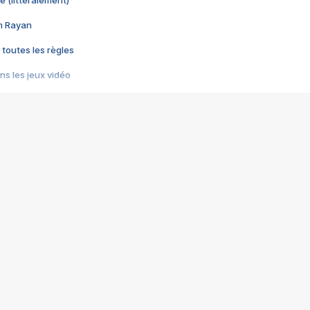
im Rayan
 toutes les règles
s les jeux vidéo
us choquant de Rockstar ? - Le scandale BULLY
e plus moche de Steam
du RÊVE tourne au CAUCHEMAR
pendant 8 heures
it… à tort
umiliés par un jeu vidéo
ire - Final Fantasy 8
ti un empire - Age of Empires
story DOFUS