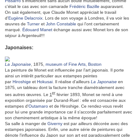
Pissarro
s'influencent sans aucun doute mutuellement, comme
c'était le cas avec son camarade
Frédéric Bazille
auparavant.
On sait également, que Claude Monet appréciait le travail
d'
Eugène Delacroix
. Lors de son voyage à Londres, il va voir les
œuvres de
Turner
et
John Constable
qui l'ont certainement
marqué.
Édouard Manet
échange aussi avec Monet lors de son
séjour à Argenteuil!!!
Japonaises:
La Japonaise
, 1875,
museum of Fine Arts, Boston
La peinture de Monet est influencée par l'art japonais. Il porte
ainsi un intérêt particulier aux estampes peintes
par
Hiroshige
et
Hokusai
. Il réalise d'ailleurs
La Japonaise
en
1875, un tableau dont la facture tranche diamétralement avec
er
ses autres œuvres. Le
1
février 1893, Monet se rend à une
exposition organisée par Durand-Ruel : elle est consacrée aux
estampes d'
Outamaro
et de Hiroshige. Ce rendez-vous revêt
pour lui une grande importance car il s'accorde parfaitement avec
son cheminement artistique à la même époque!
Sa salle à manger de
Giverny
est par ailleurs décorée avec des
estampes japonaises. Enfin, une autre série de peintures qui
dénote l'influence du Japon sur son art est paradoxalement celle