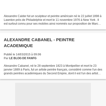
Alexandre Calder fut un sculpteur et peintre américain né le 22 juillet 1898 à
Lawnton près de Philadelphie et mort le 11 novembre 1976 à New York . Il
est surtout connu pour ses mobiles ainsi nommés sur proposition de Marcel
Duchamp lors de leur exposition...
ALEXANDRE CABANEL - PEINTRE
ACADEMIQUE
Publié le 14/03/2015 à 09:06
Par
LE BLOG DE FANFG
Alexandre Cabanel, né le 28 septembre 1823 à Montpellier et mort le 23
janvier 1889 à Paris, fut un artiste peintre français, considéré comme l'un des
grands peintres académiques du Second Empire, dont il est l'un des artistes
les plus admirés. « De tous...