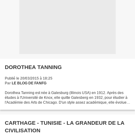
DOROTHEA TANNING
Publié le 20/03/2015 à 18:25
Par
LE BLOG DE FANFG
Dorothea Tanning est née à Galesburg (Illinois USA) en 1912. Après des
études à l'Université de Knox, elle quitte Galesberg en 1932, pour étudier à
l'Académie des Arts de Chicago. D'un style assez académique, elle évolue
vers le surréalisme qu'elle découvre...
CARTHAGE - TUNISIE - LA GRANDEUR DE LA
CIVILISATION