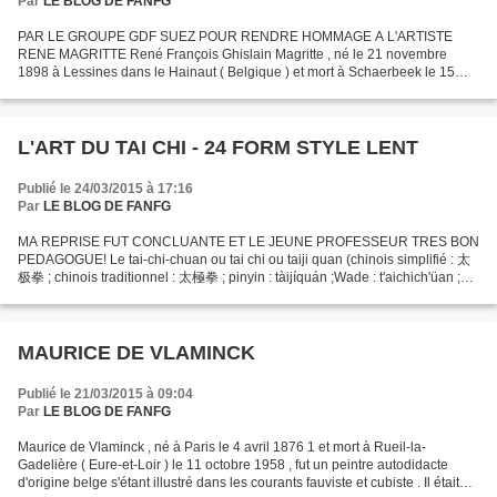
Par
LE BLOG DE FANFG
PAR LE GROUPE GDF SUEZ POUR RENDRE HOMMAGE A L'ARTISTE
RENE MAGRITTE René François Ghislain Magritte , né le 21 novembre
1898 à Lessines dans le Hainaut ( Belgique ) et mort à Schaerbeek le 15
août 1967 , est un peintre surréaliste belge. Le Musée Magritte...
L'ART DU TAI CHI - 24 FORM STYLE LENT
Publié le 24/03/2015 à 17:16
Par
LE BLOG DE FANFG
MA REPRISE FUT CONCLUANTE ET LE JEUNE PROFESSEUR TRES BON
PEDAGOGUE! Le tai-chi-chuan ou tai chi ou taiji quan (chinois simplifié : 太
极拳 ; chinois traditionnel : 太極拳 ; pinyin : tàijíquán ;Wade : t'aichich'üan ;
cantonais Jyutping : taaigikkyun ; cantonais...
MAURICE DE VLAMINCK
Publié le 21/03/2015 à 09:04
Par
LE BLOG DE FANFG
Maurice de Vlaminck , né à Paris le 4 avril 1876 1 et mort à Rueil-la-
Gadelière ( Eure-et-Loir ) le 11 octobre 1958 , fut un peintre autodidacte
d'origine belge s'étant illustré dans les courants fauviste et cubiste . Il était