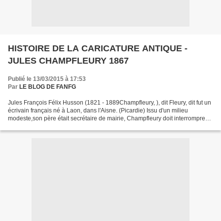
HISTOIRE DE LA CARICATURE ANTIQUE -
JULES CHAMPFLEURY 1867
Publié le 13/03/2015 à 17:53
Par
LE BLOG DE FANFG
Jules François Félix Husson (1821 - 1889Champfleury, ), dit Fleury, dit fut un
écrivain français né à Laon, dans l'Aisne. (Picardie) Issu d'un milieu
modeste,son père était secrétaire de mairie, Champfleury doit interrompre
ses études très jeune, pour...