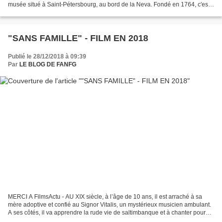
musée situé à Saint-Pétersbourg, au bord de la Neva. Fondé en 1764, c'est
le plus grand musée du monde en termes d'objets...
"SANS FAMILLE" - FILM EN 2018
Publié le 28/12/2018 à 09:39
Par
LE BLOG DE FANFG
MERCI A FilmsActu - AU XIX siècle, à l’âge de 10 ans, il est arraché à sa
mère adoptive et confié au Signor Vitalis, un mystérieux musicien ambulant.
A ses côtés, il va apprendre la rude vie de saltimbanque et à chanter pour
gagner son pain. Rémi sans...