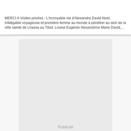
MERCI A Visites privées - L'incroyable vie d'Alexandra David Neel,
infatigable voyageuse et première femme au monde à pénétrer au sein de la
ville sainte de Lhassa au Tibet. Louise Eugénie Alexandrine Marie David,
plus connue sous le nom d’Alexandra David-Néel...
Publicité