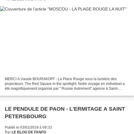
MERCI A claude BOURAKOFF - La Place Rouge sous la lumière des
projecteurs. The Red Square in the spotlight. Notre voyage en individuel a
été magnifiquement organisé par " Russie Autrement" agence à Saint-
Pétersbourg. https://www.russieautrement.com/ LA...
LE PENDULE DE PAON - L'ERMITAGE A SAINT
PETERSBOURG
Publié le 03/01/2019 à 09:33
Par
LE BLOG DE FANFG