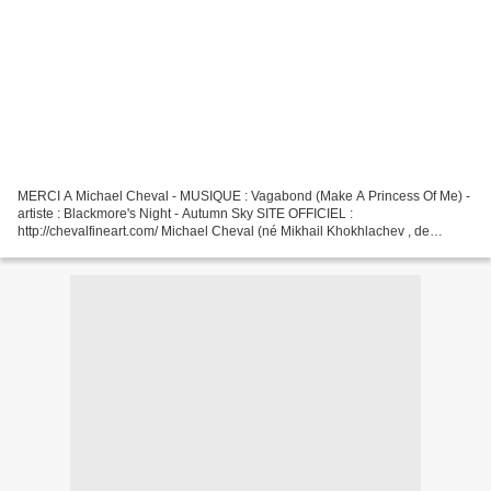
MERCI A Michael Cheval - MUSIQUE : Vagabond (Make A Princess Of Me) -
artiste : Blackmore's Night - Autumn Sky SITE OFFICIEL :
http://chevalfineart.com/ Michael Cheval (né Mikhail Khokhlachev , de
nationalité russe: Михаил Хохлачев ; né en 1966, à Kotelnikovo...