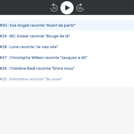
#30 : Eve Angeli raconte "Avant de partir"
#29 : MC Solaar raconte "Bouge de là"
28 : Lorie raconte "Je vais vite"
#27 : Christophe Willem raconte "Jacques a dit"
#26 : Chimène Badi raconte "Entre nous"
#25 : Indochine raconte "3e sexe"
#24 : Zaho raconte "C'est chelou"
#23 : Patrick Bruel raconte "Au café des délices"
#22 : Kyo raconte "Le chemin"
#21 : Nolwenn Leroy raconte "Cassé"
#20 : Patrick Hernandez raconte "Born to be alive"