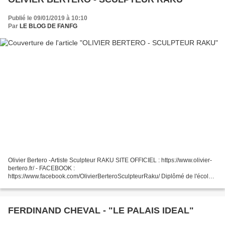
Publié le 09/01/2019 à 10:10
Par
LE BLOG DE FANFG
Olivier Bertero -Artiste Sculpteur RAKU SITE OFFICIEL : https://www.olivier-
bertero.fr/ - FACEBOOK :
https://www.facebook.com/OlivierBerteroSculpteurRaku/ Diplômé de l'école
supérieure d'ébénisterie d'Avignon,section " sculpture ,dorure à la feuille
d'or".A...
FERDINAND CHEVAL - "LE PALAIS IDEAL"