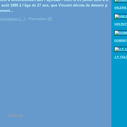
 août 1880 à l'âge de 27 ans, que Vincent décida de devenir p
VALERIE 
ement...
mentaires [
…
]
- Permalien [
#
]
VAN RUY
DOMINI
J.P. FUL
Publicité