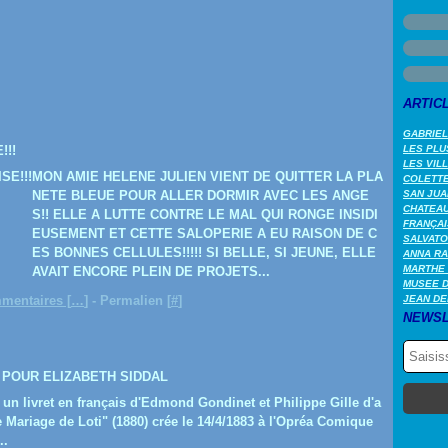
ARTIC
GABRIEL
!!!
LES PLU
LES VIL
MON AMIE HELENE JULIEN VIENT DE QUITTER LA PLA
COLETTE 
NETE BLEUE POUR ALLER DORMIR AVEC LES ANGE
SAN JUA
CHATEAU
S!! ELLE A LUTTE CONTRE LE MAL QUI RONGE INSIDI
FRANÇAI
EUSEMENT ET CETTE SALOPERIE A EU RAISON DE C
SALVATO
ES BONNES CELLULES!!!!! SI BELLE, SI JEUNE, ELLE
ANNA RA
MARTHE 
AVAIT ENCORE PLEIN DE PROJETS...
MUSEE 
mentaires [
…
]
- Permalien [
#
]
JEAN DE
NEWSL
 POUR ELIZABETH SIDDAL
 livret en français d'Edmond Gondinet et Philippe Gille d'a
e Mariage de Loti" (1880) crée le 14/4/1883 à l'Opréa Comique
..