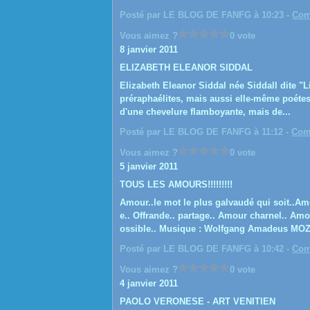
Posté par LE BLOG DE FANFG à 10:23 -
Com
Vous aimez ?
0 vote
8 janvier 2011
ELIZABETH ELEANOR SIDDAL
Elizabeth Eleanor Siddal née Siddall dite "Li
préraphaélites, mais aussi elle-même poétess
d'une chevelure flamboyante, mais de...
Posté par LE BLOG DE FANFG à 11:12 -
Com
Vous aimez ?
0 vote
5 janvier 2011
TOUS LES AMOURS!!!!!!!!!
Amour..le mot le plus galvaudé qui soit..Amo
e.. Offrande.. partage.. Amour charnel.. A
ossible.. Musique : Wolfgang Amadeus MOZ
Posté par LE BLOG DE FANFG à 10:42 -
Com
Vous aimez ?
0 vote
4 janvier 2011
PAOLO VERONESE - ART VENITIEN