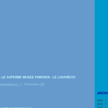
E SUPERBE MUSEE PARISIEN : LE LOUVRE!!!!!
mentaires [
…
]
- Permalien [
#
]
ARCHI
2024
2023
Févri
2022
Janv
Déce