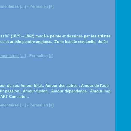
mentaires [
…
]
- Permalien [
#
]
zzie" (1829 -- 1862) modèle peinte et dessinée par les artistes
e et artiste-peintre anglaise. D'une beauté sensuelle, dotée
mentaires [
…
]
- Permalien [
#
]
ur de soi..Amour filial.. Amour des autres.. Amour de l'autr
mour passion...Amour-fusion.. Amour dépendance.. Amour imp
ART Concerto...
mentaires [
…
]
- Permalien [
#
]