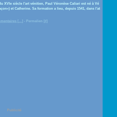
du XVIe siècle l'art vénitien, Paul Véronèse Caliari est né à Vé
on») et Catherine. Sa formation a lieu, depuis 1541, dans l'at
mentaires [
…
]
- Permalien [
#
]
Publicité