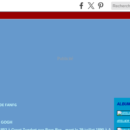
Publicité
ALBUM
 DE FANFG
ATELIER
N GOGH
853 à Groot-Zundert aux Pays-Bas - mort le 29 juillet 1890 à A