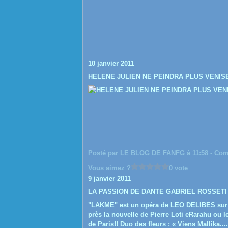
10 janvier 2011
HELENE JULIEN NE PEINDRA PLUS VENISE
Posté par LE BLOG DE FANFG à 11:58 -
Com
Vous aimez ?
0 vote
9 janvier 2011
LA PASSION DE DANTE GABRIEL ROSSETI
"LAKME" est un opéra de LEO DELIBES sur un
près la nouvelle de Pierre Loti eRarahu ou l
de Paris!! Duo des fleurs : « Viens Mallika....