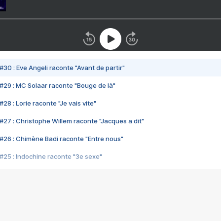
#30 : Eve Angeli raconte "Avant de partir"
#29 : MC Solaar raconte "Bouge de là"
28 : Lorie raconte "Je vais vite"
#27 : Christophe Willem raconte "Jacques a dit"
#26 : Chimène Badi raconte "Entre nous"
#25 : Indochine raconte "3e sexe"
#24 : Zaho raconte "C'est chelou"
#23 : Patrick Bruel raconte "Au café des délices"
#22 : Kyo raconte "Le chemin"