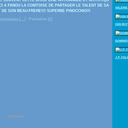
ERCI A FANOU LA COMTOISE DE PARTAGER LE TALENT DE SA
VALERIE 
 DE SON BEAU-FRERE!!!! SUPERBE PINOCCHIO!!!
mentaires [
…
]
- Permalien [
#
]
VAN RUY
DOMINI
J.P. FUL
Publicité