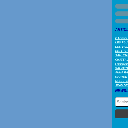
ARTIC
GABRIEL
LES PLU
LES VIL
COLETTE 
SAN JUA
CHATEAU
FRANÇAI
SALVATO
ANNA RA
MARTHE 
MUSEE 
JEAN DE
NEWSL