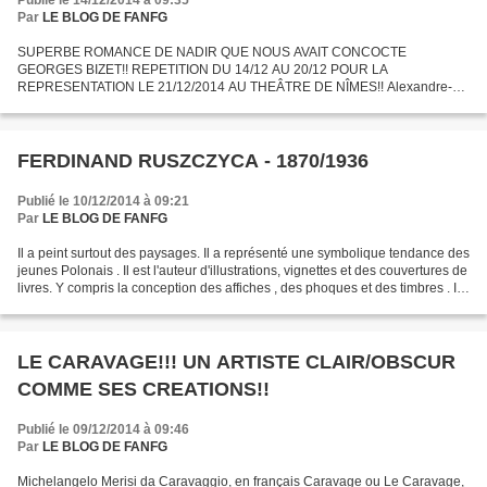
Publié le 14/12/2014 à 09:35
Par
LE BLOG DE FANFG
SUPERBE ROMANCE DE NADIR QUE NOUS AVAIT CONCOCTE
GEORGES BIZET!! REPETITION DU 14/12 AU 20/12 POUR LA
REPRESENTATION LE 21/12/2014 AU THEÂTRE DE NÎMES!! Alexandre-
César-Léopold Bizet , plus connu sous le nom de Georges Bizet , est un
compositeur français...
FERDINAND RUSZCZYCA - 1870/1936
Publié le 10/12/2014 à 09:21
Par
LE BLOG DE FANFG
Il a peint surtout des paysages. Il a représenté une symbolique tendance des
jeunes Polonais . Il est l'auteur d'illustrations, vignettes et des couvertures de
livres. Y compris la conception des affiches , des phoques et des timbres . Il
a également...
LE CARAVAGE!!! UN ARTISTE CLAIR/OBSCUR
COMME SES CREATIONS!!
Publié le 09/12/2014 à 09:46
Par
LE BLOG DE FANFG
Michelangelo Merisi da Caravaggio, en français Caravage ou Le Caravage,