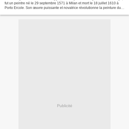
fut un peintre né le 29 septembre 1571 à Milan et mort le 18 juillet 1610 à
Porto Ercole. Son œuvre puissante et novatrice révolutionne la peinture du
xvii e siècle par son caractère...
Publicité