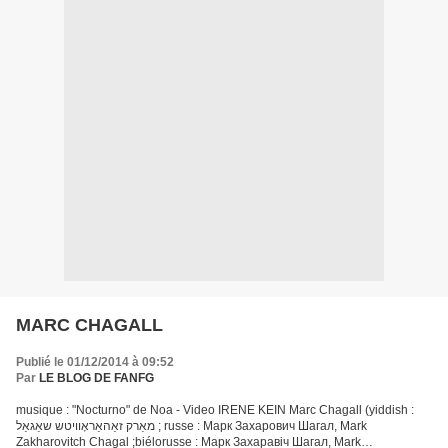
MARC CHAGALL
Publié le 01/12/2014 à 09:52
Par
LE BLOG DE FANFG
musique : "Nocturno" de Noa - Video IRENE KEIN Marc Chagall (yiddish :
מאַרק זאַהאַראָוויטש שאַגאַל ; russe : Марк Захарович Шагал, Mark
Zakharovitch Chagal ;biélorusse : Марк Захаравiч Шагал, Mark