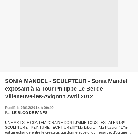
SONIA MANDEL - SCULPTEUR - Sonia Mandel
exposant à la Tour Philippe Le Bel de
Villeneuve-les-Avignon Avril 2012
Publié le 08/12/2014 à 09:40
Par
LE BLOG DE FANFG
UNE ARTISTE CONTEMPORAINE DONT J'AIME TOUS LES TALENTS!! -
SCULPTURE - PEINTURE - ECRITURE!!! ""Ma Liberté - Ma Passion" L'Art
est un échange entre le créateur, qui donne et celui qui regarde, d'où une
complicité. Je travaille beaucoup mes lignes en stylisant...