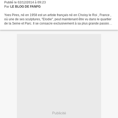
Publié le 02/12/2014 à 09:23
Par
LE BLOG DE FANFG
Yves Pires, né en 1958 est un artiste français né en Choisy le Roi , France ,
où une de ses sculptures, "Elodie", peut maintenant être vu dans le quartier
de la Seine et Parc. Il se consacre exclusivement à sa plus grande passion
qui est la sculpture,...
Publicité