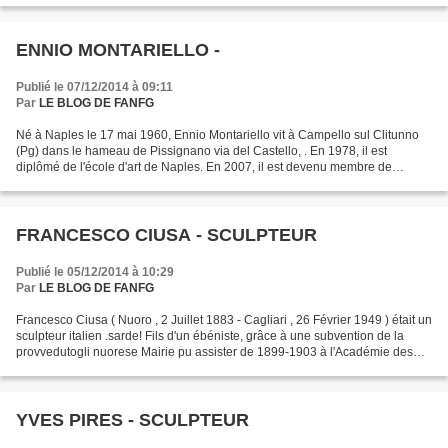
ENNIO MONTARIELLO -
Publié le 07/12/2014 à 09:11
Par
LE BLOG DE FANFG
Né à Naples le 17 mai 1960, Ennio Montariello vit à Campello sul Clitunno
(Pg) dans le hameau de Pissignano via del Castello, . En 1978, il est
diplômé de l'école d'art de Naples. En 2007, il est devenu membre de
l'Académie Internationale d'Art Moderne....
FRANCESCO CIUSA - SCULPTEUR
Publié le 05/12/2014 à 10:29
Par
LE BLOG DE FANFG
Francesco Ciusa ( Nuoro , 2 Juillet 1883 - Cagliari , 26 Février 1949 ) était un
sculpteur italien .sarde! Fils d'un ébéniste, grâce à une subvention de la
provvedutogli nuorese Mairie pu assister de 1899-1903 à l'Académie des
Beaux-Arts à Florence!Il...
YVES PIRES - SCULPTEUR