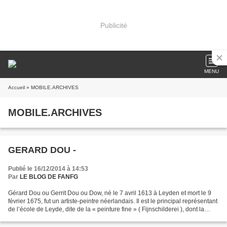
Publicité
MENU
Accueil
» MOBILE.ARCHIVES
MOBILE.ARCHIVES
GERARD DOU -
Publié le 16/12/2014 à 14:53
Par
LE BLOG DE FANFG
Gérard Dou ou Gerrit Dou ou Dow, né le 7 avril 1613 à Leyden et mort le 9
février 1675, fut un artiste-peintre néerlandais. Il est le principal représentant
de l’école de Leyde, dite de la « peinture fine » ( Fijnschilderei ), dont la
technique s'apparente...