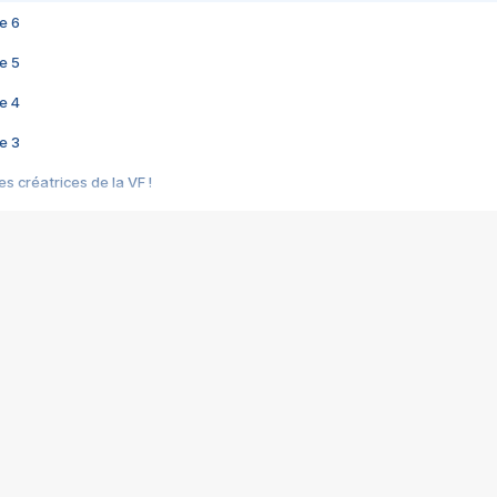
e 6
e 5
e 4
e 3
s créatrices de la VF !
e 2
e 1
e Mektoub My Love arrive enfin ! Rencontre avec Shaïn Boumedine et Sal
i : après Toni en famille
elle réalise le bouleversant Dites lui que je l'aime
ais ! Rencontre autour de Vie privée de Rebecca Zlotowski
 de Marguerite, Grave... Rencontre avec Ella Rumpf