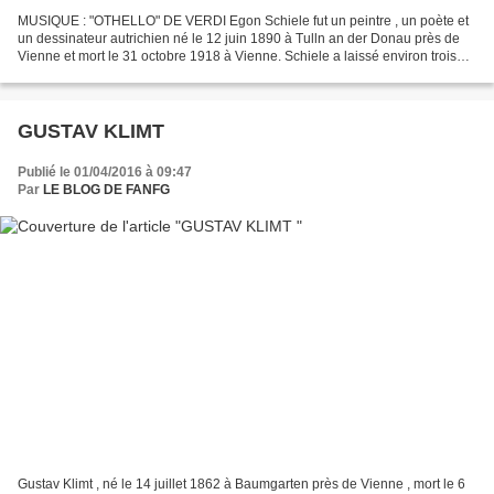
MUSIQUE : "OTHELLO" DE VERDI Egon Schiele fut un peintre , un poète et
un dessinateur autrichien né le 12 juin 1890 à Tulln an der Donau près de
Vienne et mort le 31 octobre 1918 à Vienne. Schiele a laissé environ trois
cents peintures, dix-sept gravures...
GUSTAV KLIMT
Publié le 01/04/2016 à 09:47
Par
LE BLOG DE FANFG
Gustav Klimt , né le 14 juillet 1862 à Baumgarten près de Vienne , mort le 6