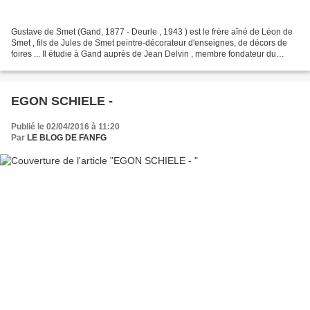
Gustave de Smet (Gand, 1877 - Deurle , 1943 ) est le frère aîné de Léon de
Smet , fils de Jules de Smet peintre-décorateur d'enseignes, de décors de
foires ... Il étudie à Gand auprès de Jean Delvin , membre fondateur du
groupe des XX . Quittant la ville...
EGON SCHIELE -
Publié le 02/04/2016 à 11:20
Par
LE BLOG DE FANFG