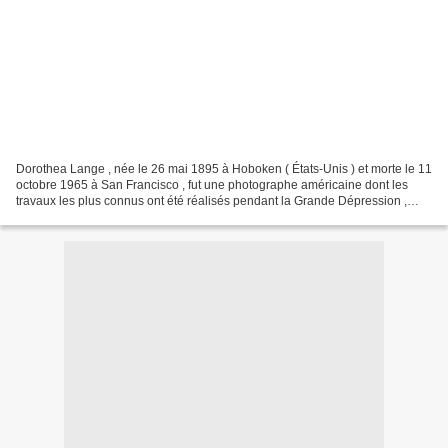
Dorothea Lange , née le 26 mai 1895 à Hoboken ( États-Unis ) et morte le 11
octobre 1965 à San Francisco , fut une photographe américaine dont les
travaux les plus connus ont été réalisés pendant la Grande Dépression ,
dans le cadre d'une mission confiée...