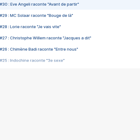
#30 : Eve Angeli raconte "Avant de partir"
#29 : MC Solaar raconte "Bouge de là"
28 : Lorie raconte "Je vais vite"
#27 : Christophe Willem raconte "Jacques a dit"
#26 : Chimène Badi raconte "Entre nous"
#25 : Indochine raconte "3e sexe"
#24 : Zaho raconte "C'est chelou"
#23 : Patrick Bruel raconte "Au café des délices"
#22 : Kyo raconte "Le chemin"
#21 : Nolwenn Leroy raconte "Cassé"
#20 : Patrick Hernandez raconte "Born to be alive"
#19 : Lorie raconte "Près de moi"
#18 : Michael Jones raconte "A nos actes manqués" (avec Jean-Jacque