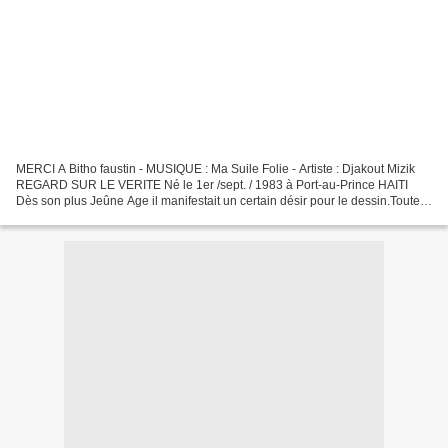
MERCI A Bitho faustin - MUSIQUE : Ma Suile Folie - Artiste : Djakout Mizik
REGARD SUR LE VERITE Né le 1er /sept. / 1983 à Port-au-Prince HAITI
Dès son plus Jeûne Age il manifestait un certain désir pour le dessin.Toute
au long sa vie ses talents se confirmaient...