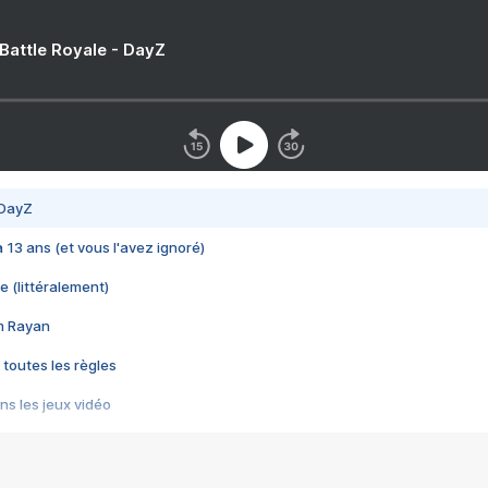
 Battle Royale - DayZ
 DayZ
 a 13 ans (et vous l'avez ignoré)
e (littéralement)
im Rayan
 toutes les règles
s les jeux vidéo
us choquant de Rockstar ? - Le scandale BULLY
e plus moche de Steam