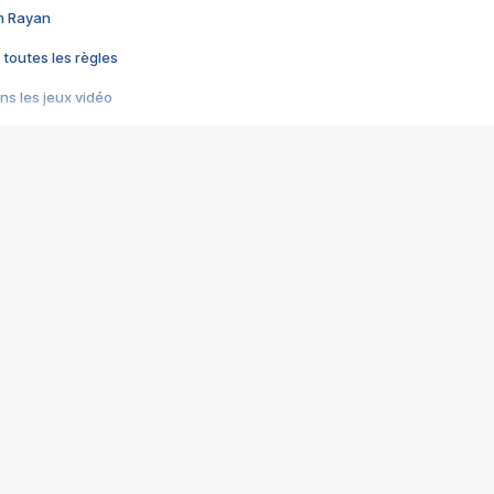
im Rayan
 toutes les règles
s les jeux vidéo
us choquant de Rockstar ? - Le scandale BULLY
e plus moche de Steam
du RÊVE tourne au CAUCHEMAR
pendant 8 heures
it… à tort
umiliés par un jeu vidéo
ire - Final Fantasy 8
ti un empire - Age of Empires
story DOFUS