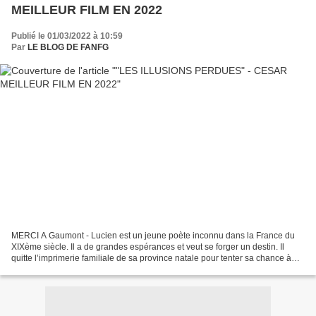
MEILLEUR FILM EN 2022
Publié le 01/03/2022 à 10:59
Par
LE BLOG DE FANFG
MERCI A Gaumont - Lucien est un jeune poète inconnu dans la France du
XIXème siècle. Il a de grandes espérances et veut se forger un destin. Il
quitte l’imprimerie familiale de sa province natale pour tenter sa chance à
Paris, au bras de sa protectrice....