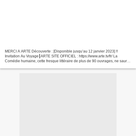
MERCI A ARTE Découverte : [Disponible jusqu’au 12 janvier 2023] !!
Invitation Au Voyage┃ARTE SITE OFFICIEL : https://www.arte.tv/fr/ La
Comédie humaine, cette fresque littéraire de plus de 90 ouvrages, ne saurait
exister sans les déambulations des personnages...