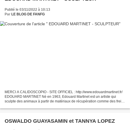
Publié le 03/11/2022 à 10:13
Par
LE BLOG DE FANFG
MERCI A CALIDOSCOPIO - SITE OFFICIEL : http://www.edouardmartinet.fr/
EDOUARD MARTINET Né en 1963, Edouard Martinet est un artiste qui
sculpte des animaux à partir de matériaux de récupération comme des freins
de vélo, des moules à gâteau ou de vieilles...
OSWALDO GUAYASAMIN et TANNYA LOPEZ