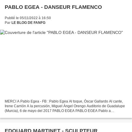
PABLO EGEA - DANSEUR FLAMENCO
Publié le 05/11/2022 à 16:50
Par
LE BLOG DE FANFG
MERCI A Pablo Egea - FB : Pablo Egea Al toque, Óscar Gallardo Al cante,
Irene Carrión A la percusión, Miguel Ángel Orengo Auditorio de Guadalupe
(Murcia), 6 de mayo del 2017 PABLO EGEA PABLO EGEA Pablo a
commencé des études de danse à l'âge de huit ans...
EDOUARD MARTINET - SCULPTEUR