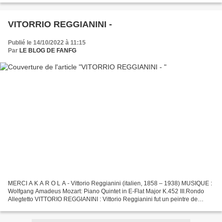
VITORRIO REGGIANINI -
Publié le 14/10/2022 à 11:15
Par
LE BLOG DE FANFG
MERCI A K A R O L A - Vittorio Reggianini (italien, 1858 – 1938) MUSIQUE :
Wolfgang Amadeus Mozart: Piano Quintet in E-Flat Major K.452 III.Rondo
Allegtetto VITTORIO REGGIANINI : Vittorio Reggianini fut un peintre de
nationalité italienne né en 1882,...