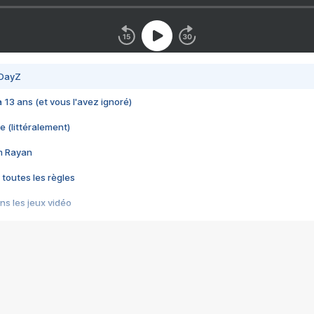
 DayZ
 a 13 ans (et vous l'avez ignoré)
e (littéralement)
im Rayan
 toutes les règles
s les jeux vidéo
us choquant de Rockstar ? - Le scandale BULLY
e plus moche de Steam
du RÊVE tourne au CAUCHEMAR
pendant 8 heures