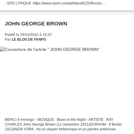
- SITE LYRIQUE :https://www.olyrix.com/artistes/6220/florian-
laconi/lyricographie Les Pêcheurs de perles est un opéra en...
JOHN GEORGE BROWN
Publié le 19/10/2022 à 15:57
Par
LE BLOG DE FANFG
MERCI A inesvigo - MUSIQUE : Blues in the Night - ARTISTE : RAY
CHARLES John George Brown (11 novembre 1831)DURHAM - 8 février
1913)NEW YORK , fut un citoyen britannique et un peintre américain
spécialisé dans les scènes de genre AUTOPORTRAIT Les représentations...