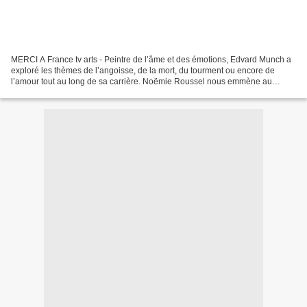
MERCI A France tv arts - Peintre de l’âme et des émotions, Edvard Munch a
exploré les thèmes de l’angoisse, de la mort, du tourment ou encore de
l’amour tout au long de sa carrière. Noëmie Roussel nous emmène au
@Musée d'Orsay pour découvrir l’œuvre tourmentée...