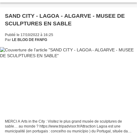
SAND CITY - LAGOA - ALGARVE - MUSEE DE
SCULPTURES EN SABLE
Publié le 17/10/2022 à 16:25
Par
LE BLOG DE FANFG
MERCI A Arts in the City : Visitez le plus grand musée de sculptures de
sable… au monde ? https://www.tripadvisor.fr/Attraction Lagoa est une
municipalité (en portugais : concelho ou município ) du Portugal, située dans
le district de Faro et la région...