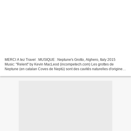
MERCI A tez Travel : MUSIQUE : Neptune's Grotto, Alghero, Italy 2015
Music: "Relent" by Kevin MacLeod (incompetech.com) Les grottes de
Neptune (en catalan Coves de Neptú) sont des cavités naturelles d'origine
karstique situées sur le territoire de la...