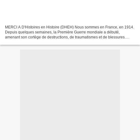
MERCI A D'Histoires en Histoire (DHEH) Nous sommes en France, en 1914.
Depuis quelques semaines, la Première Guerre mondiale a débuté,
amenant son cortège de destructions, de traumatismes et de blessures.
Parmi les flots ininterrompus de patients que...