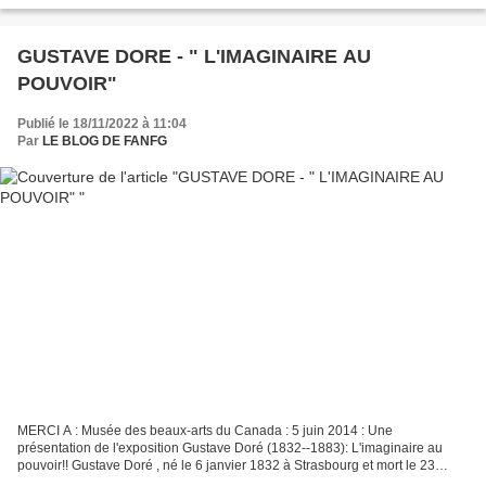
GUSTAVE DORE - " L'IMAGINAIRE AU
POUVOIR"
Publié le 18/11/2022 à 11:04
Par
LE BLOG DE FANFG
MERCI A : Musée des beaux-arts du Canada : 5 juin 2014 : Une
présentation de l'exposition Gustave Doré (1832--1883): L'imaginaire au
pouvoir!! Gustave Doré , né le 6 janvier 1832 à Strasbourg et mort le 23
janvier 1883 à Paris , dans son hôtel de la rue...