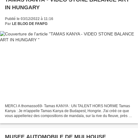
IN HUNGARY
Publié le 03/12/2022 à 11:16
Par
LE BLOG DE FANFG
MERCI A thomasso69- Tamas KANYA : UN TALENT HORS NORME Tamas
Kanya : Je m'appelle Tamas Kanya de Budapest, Hongrie. J'ai créé ce que
vous appelleriez des compositions de mandala, sur la rive du fleuve, près de
chez moi à Budapest. J'aime beaucoup le processus...
MUSEE AUTOMOBILE DE MULHOUSE