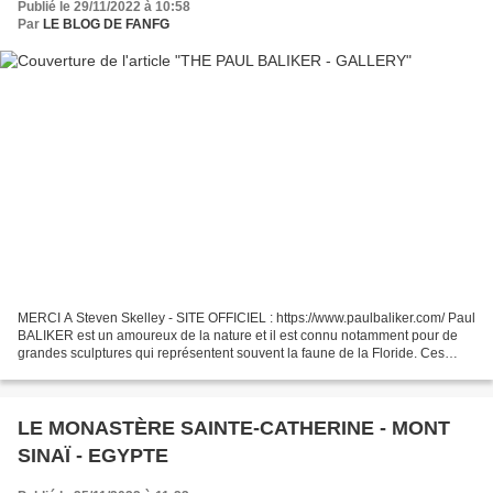
Publié le 29/11/2022 à 10:58
Par
LE BLOG DE FANFG
MERCI A Steven Skelley - SITE OFFICIEL : https://www.paulbaliker.com/ Paul
BALIKER est un amoureux de la nature et il est connu notamment pour de
grandes sculptures qui représentent souvent la faune de la Floride. Ces
œuvres très créatives sont en grande...
LE MONASTÈRE SAINTE-CATHERINE - MONT
SINAÏ - EGYPTE