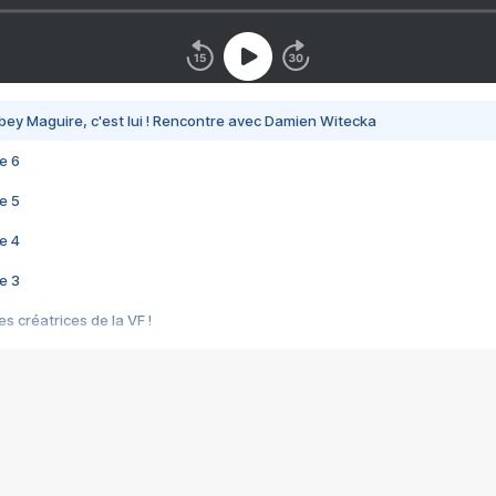
bey Maguire, c'est lui ! Rencontre avec Damien Witecka
e 6
e 5
e 4
e 3
s créatrices de la VF !
e 2
e 1
e Mektoub My Love arrive enfin ! Rencontre avec Shaïn Boumedine et Sal
i : après Toni en famille