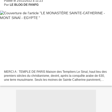
Publié le 25/11/2022 à 11:23
Par
LE BLOG DE FANFG
MERCI A : TEMPLE DE PARIS Maison des Templiers Le Sinaï, haut lieu des
premiers siècles du christianisme, devint, après la conquête arabe de 630,
une terre musulmane. Seuls les moines de Sainte Catherine parvinrent,
durant tout le Moyen Âge, à composer...