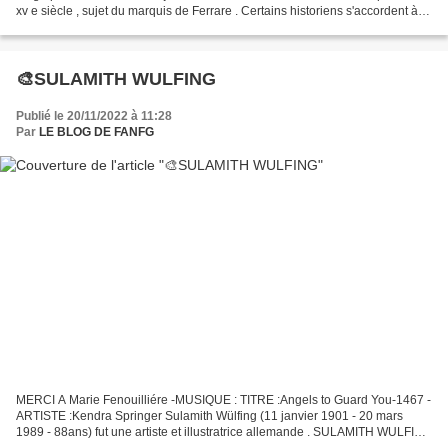
xv e siècle , sujet du marquis de Ferrare . Certains historiens s'accordent à
lui donner les dates de 1420 - 1430...
🎨SULAMITH WULFING
Publié le 20/11/2022 à 11:28
Par
LE BLOG DE FANFG
MERCI A Marie Fenouilliére -MUSIQUE : TITRE :Angels to Guard You-1467 -
ARTISTE :Kendra Springer Sulamith Wülfing (11 janvier 1901 - 20 mars
1989 - 88ans) fut une artiste et illustratrice allemande . SULAMITH WULFING
Sulamith Wülfing est née à Elberfeld,...