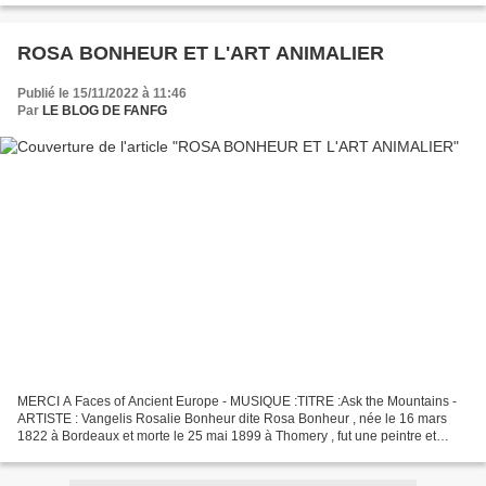
ROSA BONHEUR ET L'ART ANIMALIER
Publié le 15/11/2022 à 11:46
Par
LE BLOG DE FANFG
MERCI A Faces of Ancient Europe - MUSIQUE :TITRE :Ask the Mountains -
ARTISTE : Vangelis Rosalie Bonheur dite Rosa Bonheur , née le 16 mars
1822 à Bordeaux et morte le 25 mai 1899 à Thomery , fut une peintre et
sculptrice française , spécialisée dans...