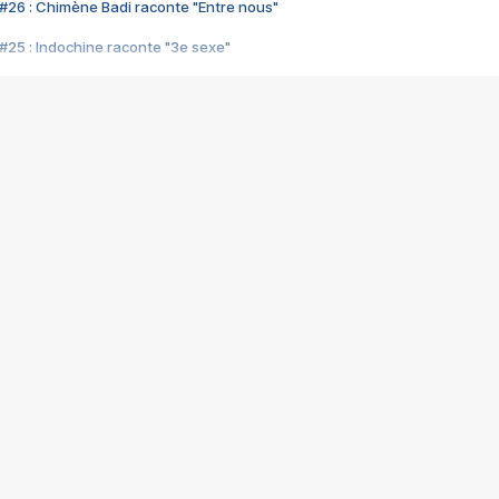
#26 : Chimène Badi raconte "Entre nous"
#25 : Indochine raconte "3e sexe"
#24 : Zaho raconte "C'est chelou"
#23 : Patrick Bruel raconte "Au café des délices"
#22 : Kyo raconte "Le chemin"
#21 : Nolwenn Leroy raconte "Cassé"
#20 : Patrick Hernandez raconte "Born to be alive"
#19 : Lorie raconte "Près de moi"
#18 : Michael Jones raconte "A nos actes manqués" (avec Jean-Jacque
#17 : Khaled raconte "Aïcha"
#16 : Corneille raconte "Parce qu'on vient de loin"
#15 : Indochine raconte "L'aventurier"
14 : Lorie raconte "Sur un air latino"