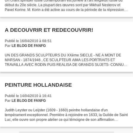
Un chant spirituel russe contemporain est jumelé à l'art religieux russe du
début du 20e siècle. La plupart des œuvres sont par Mikhaïl Nesterov et
Pavel Korine. M. Korin a été active au cours de la période de la répression
communiste et ses portraits...
A DECOUVRIR ET REDECOUVRIR!
Publié le 16/04/2010 à 08:51
Par
LE BLOG DE FANFG
UN DES GRANDS SCULPTEURS DU XXème SIECLE - NE A MONT DE
MARSAN - 1874/1946 , CE SCULPTEUR AIMA LES PORTRAITS ET
TRAVAILLA AVEC RODIN PUIS REALISA DE GRANDS SUJETS- CONNU
DANS LE MONDE ENTIER, IL EXISTE UN MUSEE DANS SA VILLE
NATALE!!!
PEINTURE HOLLANDAISE
Publié le 14/04/2010 à 16:41
Par
LE BLOG DE FANFG
Judith Leyster ou Leijster (1609 - 1660) peintre hollandaise d'un
tempérament exceptionnel. Première à rejoindre en 1633, la Guilde de Saint
Luc, elle ouvre son propre atelier ce qui témoigne de son affirmation
identitaire. Elle a innové dans le domaine...