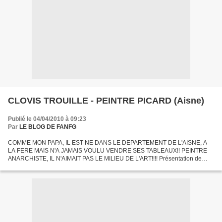
CLOVIS TROUILLE - PEINTRE PICARD (Aisne)
Publié le 04/04/2010 à 09:23
Par
LE BLOG DE FANFG
COMME MON PAPA, IL EST NE DANS LE DEPARTEMENT DE L'AISNE, A
LA FERE MAIS N'A JAMAIS VOULU VENDRE SES TABLEAUX!! PEINTRE
ANARCHISTE, IL N'AIMAIT PAS LE MILIEU DE L'ART!!!! Présentation de
l'oeuvre de Clovis Trouille (1889-1975), peintre surréaliste découvert...