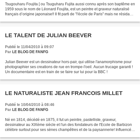
Tsugouharu Foujita [ ou Tsuguharu Fujita aussi connu après son baptême en
1959 sous le nom de Léonard Foujita, est un peintre et graveur naturalisé
français d’origine japonaise!! Il fit parti de "l'école de Paris" mais ne résida
pas à la "RUCHE" mais...
LE TALENT DE JULIAN BEEVER
Publié le 11/04/2010 à 09:07
Par
LE BLOG DE FANFG
Julian Beever est un dessinateur hors-pair, qui utilise l'anamorphisme pour
photographier ses creations de rue en trompe-l'oeil. Aucun trucage garanti !
Un documentaire est en train de se faire sur lui pour la BBC !
LE NATURALISTE JEAN FRANCOIS MILLET
Publié le 10/04/2010 à 08:46
Par
LE BLOG DE FANFG
Né en 1814, décédé en 1875, il fut un peintre, pastelliste, graveur,
dessinateur au XIXème siècle et l'un des fondateurs de l'Ecole de Barbizon
célèbre surtout pour ses sènes champêtres et de la paysannerie! Influencé
par Courbet, il influença Van Go...