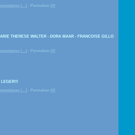
mentaires [
…
]
- Permalien [
#
]
MARIE THERESE WALTER - DORA MAAR - FRANCOISE GILLO
mentaires [
…
]
- Permalien [
#
]
LEGER!!!
mentaires [
…
]
- Permalien [
#
]