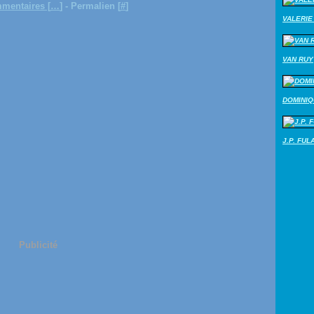
mentaires [
…
]
- Permalien [
#
]
VALERIE 
VAN RUY
DOMINI
J.P. FUL
Publicité