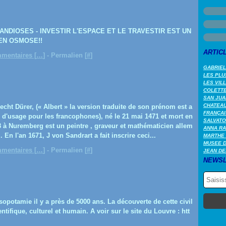
NDIOSES - INVESTIR L'ESPACE ET LE TRAVESTIR EST UN
EN OSMOSE!!
ARTIC
mentaires [
…
]
- Permalien [
#
]
GABRIEL
LES PLU
LES VIL
COLETTE 
SAN JUA
CHATEAU
echt Dürer, (« Albert » la version traduite de son prénom est a
FRANÇAI
 d'usage pour les francophones), né le 21 mai 1471 et mort en
SALVATO
 à Nuremberg est un peintre , graveur et mathématicien allem
ANNA RA
. En l'an 1671, J von Sandrart a fait inscrire ceci...
MARTHE 
MUSEE 
mentaires [
…
]
- Permalien [
#
]
JEAN DE
NEWSL
opotamie il y a près de 5000 ans. La découverte de cette civil
entifique, culturel et humain. A voir sur le site du Louvre : htt