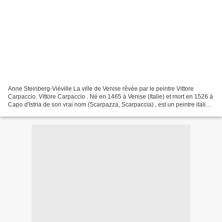
Anne Steinberg-Viéville La ville de Venise rêvée par le peintre Vittore
Carpaccio. Vittore Carpaccio . Né en 1465 à Venise (Italie) et mort en 1526 à
Capo d'Istria de son vrai nom (Scarpazza, Scarpaccia) , est un peintre italien
narratif de l' école vénitienne...