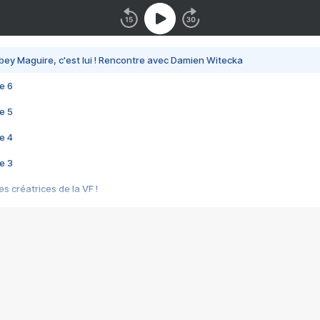
bey Maguire, c'est lui ! Rencontre avec Damien Witecka
e 6
e 5
e 4
e 3
s créatrices de la VF !
e 2
e 1
e Mektoub My Love arrive enfin ! Rencontre avec Shaïn Boumedine et Sal
i : après Toni en famille
elle réalise le bouleversant Dites lui que je l'aime