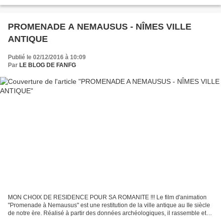
Millais, et fut plus tard,...
PROMENADE A NEMAUSUS - NÎMES VILLE
ANTIQUE
Publié le 02/12/2016 à 10:09
Par
LE BLOG DE FANFG
MON CHOIX DE RESIDENCE POUR SA ROMANITE !!! Le film d'animation
"Promenade à Nemausus" est une restitution de la ville antique au IIe siècle
de notre ère. Réalisé à partir des données archéologiques, il rassemble et
interprète les connaissances et les...