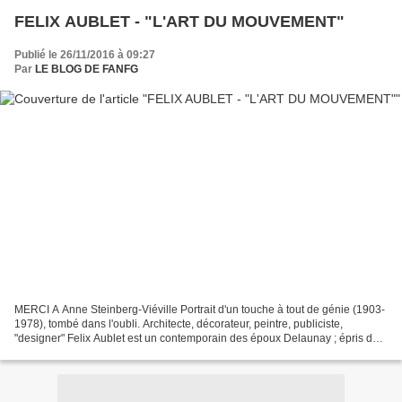
FELIX AUBLET - "L'ART DU MOUVEMENT"
Publié le 26/11/2016 à 09:27
Par
LE BLOG DE FANFG
MERCI A Anne Steinberg-Viéville Portrait d'un touche à tout de génie (1903-
1978), tombé dans l'oubli. Architecte, décorateur, peintre, publiciste,
"designer" Felix Aublet est un contemporain des époux Delaunay ; épris de
vitesse et d'une insatiable curiosité...