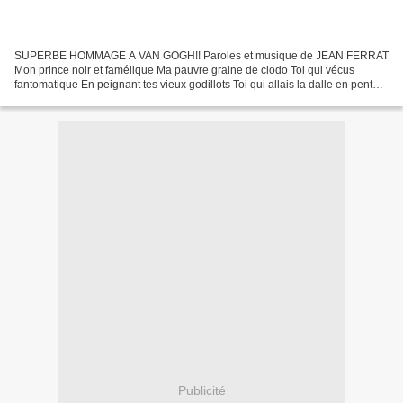
SUPERBE HOMMAGE A VAN GOGH!! Paroles et musique de JEAN FERRAT
Mon prince noir et famélique Ma pauvre graine de clodo Toi qui vécus
fantomatique En peignant tes vieux godillots Toi qui allais la dalle en pente
Toi qu'on jetait dans le ruisseau Qui grelottais...
Publicité