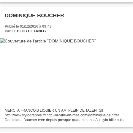
DOMINIQUE BOUCHER
Publié le 01/12/2016 à 09:48
Par
LE BLOG DE FANFG
MERCI A FRANCOIS LIOGIER UN AMI PLEIN DE TALENTS!!
http://www.stylographie.fr/ http://la-ville-en-rose.com/dominique-peintre/
Dominique Boucher crée depuis presque quarante ans. Au stylo bille puis à
la peinture, son univers onirique complètement surréaliste...