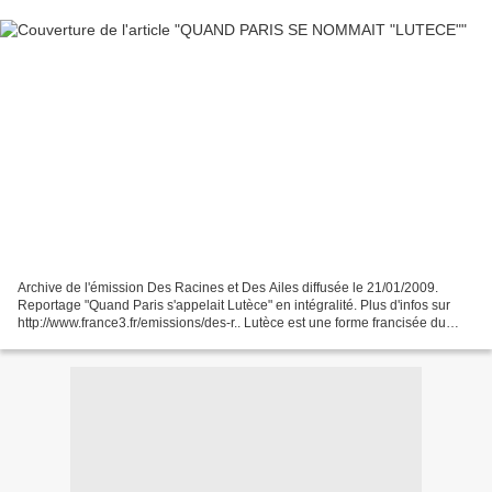
Archive de l'émission Des Racines et Des Ailes diffusée le 21/01/2009.
Reportage "Quand Paris s'appelait Lutèce" en intégralité. Plus d'infos sur
http://www.france3.fr/emissions/des-r.. Lutèce est une forme francisée du
nom employé par les Romains Lutetia...