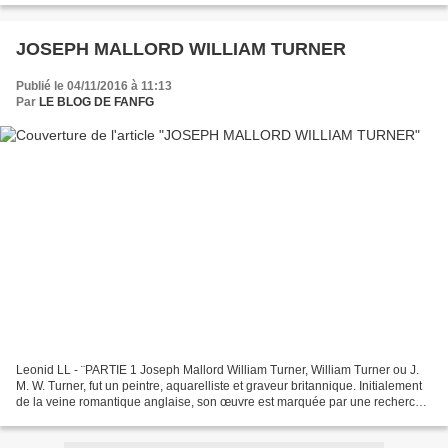
JOSEPH MALLORD WILLIAM TURNER
Publié le 04/11/2016 à 11:13
Par
LE BLOG DE FANFG
Leonid LL - ¨PARTIE 1 Joseph Mallord William Turner, William Turner ou J.
M. W. Turner, fut un peintre, aquarelliste et graveur britannique. Initialement
de la veine romantique anglaise, son œuvre est marquée par une recherche
novatrice audacieuse qui...