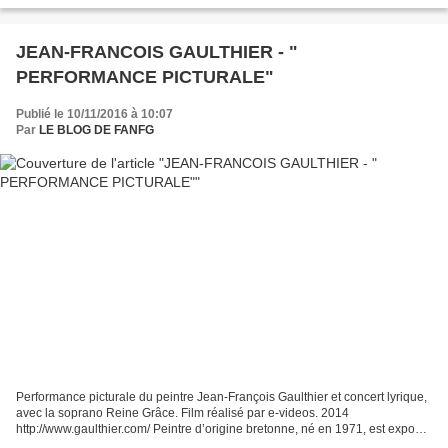
JEAN-FRANCOIS GAULTHIER - "
PERFORMANCE PICTURALE"
Publié le 10/11/2016 à 10:07
Par
LE BLOG DE FANFG
Performance picturale du peintre Jean-François Gaulthier et concert lyrique,
avec la soprano Reine Grâce. Film réalisé par e-videos. 2014
http://www.gaulthier.com/ Peintre d’origine bretonne, né en 1971, est exposé
en galerie dès l’âge de 18 ans. Autodidacte,...