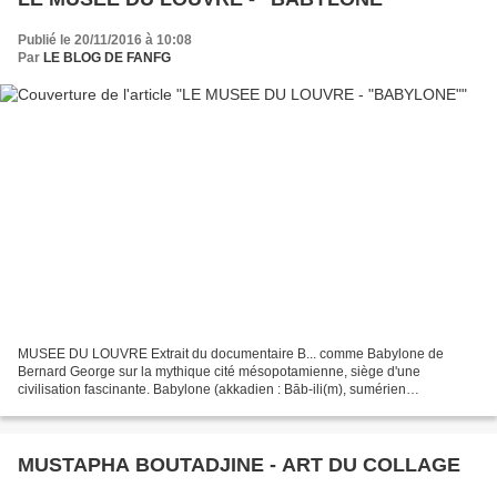
Publié le 20/11/2016 à 10:08
Par
LE BLOG DE FANFG
MUSEE DU LOUVRE Extrait du documentaire B... comme Babylone de
Bernard George sur la mythique cité mésopotamienne, siège d'une
civilisation fascinante. Babylone (akkadien : Bāb-ili(m), sumérien
KÁ.DINGIR.RA, arabe بابل Bābil , araméen Babel) est une ville...
MUSTAPHA BOUTADJINE - ART DU COLLAGE