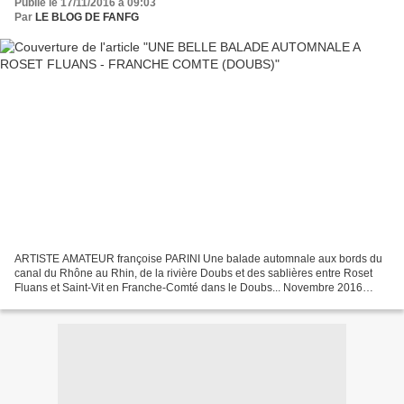
Publié le 17/11/2016 à 09:03
Par
LE BLOG DE FANFG
ARTISTE AMATEUR françoise PARINI Une balade automnale aux bords du
canal du Rhône au Rhin, de la rivière Doubs et des sablières entre Roset
Fluans et Saint-Vit en Franche-Comté dans le Doubs... Novembre 2016
http://www.roset-fluans.fr/histoire_roset_fluans.html...