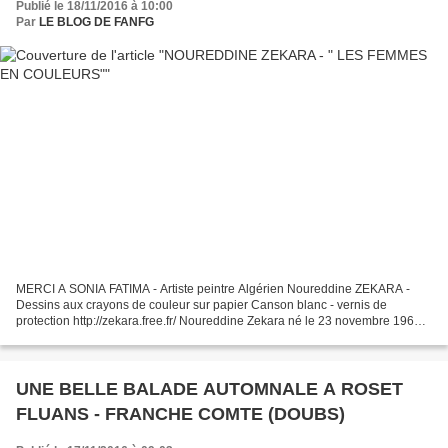
Publié le 18/11/2016 à 10:00
Par
LE BLOG DE FANFG
MERCI A SONIA FATIMA - Artiste peintre Algérien Noureddine ZEKARA -
Dessins aux crayons de couleur sur papier Canson blanc - vernis de
protection http://zekara.free.fr/ Noureddine Zekara né le 23 novembre 1963 à
Batna , est un artiste-peintre et dessinateur...
UNE BELLE BALADE AUTOMNALE A ROSET
FLUANS - FRANCHE COMTE (DOUBS)