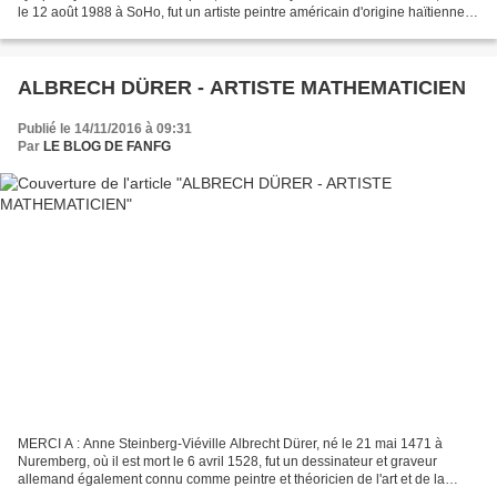
le 12 août 1988 à SoHo, fut un artiste peintre américain d'origine haïtienne et
portoricaine. Il commence...
ALBRECH DÜRER - ARTISTE MATHEMATICIEN
Publié le 14/11/2016 à 09:31
Par
LE BLOG DE FANFG
MERCI A : Anne Steinberg-Viéville Albrecht Dürer, né le 21 mai 1471 à
Nuremberg, où il est mort le 6 avril 1528, fut un dessinateur et graveur
allemand également connu comme peintre et théoricien de l'art et de la
géométrie de la perspective. Il signe...