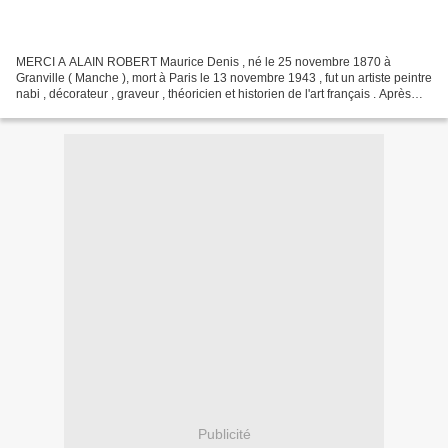
MERCI A ALAIN ROBERT Maurice Denis , né le 25 novembre 1870 à
Granville ( Manche ), mort à Paris le 13 novembre 1943 , fut un artiste peintre
nabi , décorateur , graveur , théoricien et historien de l'art français . Après
des études au lycée Condorcet...
Publicité