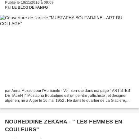
Publié le 19/11/2016 à 09:09
Par
LE BLOG DE FANFG
par Anna Musso pour l'Humanité - Voir son site dans ma page " ARTISTES
DE TALENT" Mustapha Boutadjine est un peintre , affichiste , et designer
algérien, né à Alger le 16 mai 1952 . Né dans le quartier de La Glacière,
dans la banlieue d'algéroise, Mustapha...
NOUREDDINE ZEKARA - " LES FEMMES EN
COULEURS"