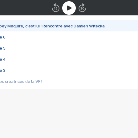
bey Maguire, c'est lui ! Rencontre avec Damien Witecka
e 6
e 5
e 4
e 3
s créatrices de la VF !
e 2
e 1
e Mektoub My Love arrive enfin ! Rencontre avec Shaïn Boumedine et Sal
i : après Toni en famille
elle réalise le bouleversant Dites lui que je l'aime