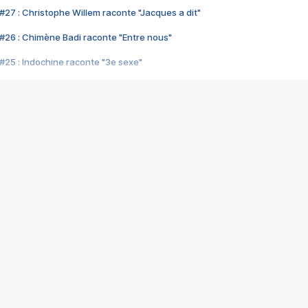
#27 : Christophe Willem raconte "Jacques a dit"
#26 : Chimène Badi raconte "Entre nous"
#25 : Indochine raconte "3e sexe"
#24 : Zaho raconte "C'est chelou"
#23 : Patrick Bruel raconte "Au café des délices"
#22 : Kyo raconte "Le chemin"
#21 : Nolwenn Leroy raconte "Cassé"
#20 : Patrick Hernandez raconte "Born to be alive"
#19 : Lorie raconte "Près de moi"
#18 : Michael Jones raconte "A nos actes manqués" (avec Jean-Jacque
#17 : Khaled raconte "Aïcha"
#16 : Corneille raconte "Parce qu'on vient de loin"